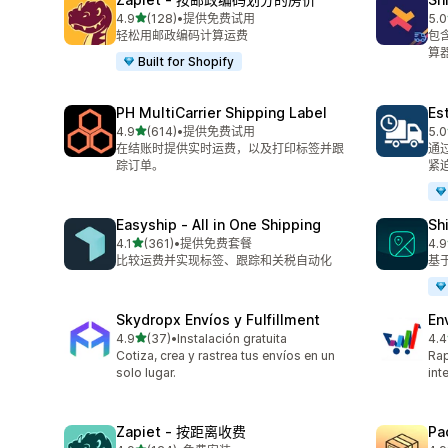
星（满分 5 星）
4.9
(128)
•
提供免费试用
5.0
总共 128 条评论
总共
轻松用邮政编码计算运费
包
算
Built for Shopify
PH MultiCarrier Shipping Label
Es
星（满分 5 星）
4.9
(614)
•
提供免费试用
5.0
总共 614 条评论
总共
在结账时提供实时运费，以及打印标签并跟
通过 
踪订单。
紧
Easyship ‑ All in One Shipping
Sh
星（满分 5 星）
4.1
(361)
•
提供免费套餐
4.9
总共 361 条评论
总共
比较运费并实现标签、跟踪和关税自动化
基
Skydropx Envíos y Fulfillment
En
星（满分 5 星）
4.9
(37)
•
Instalación gratuita
4.4
总共 37 条评论
总共
Cotiza, crea y rastrea tus envíos en un
Rap
solo lugar.
int
Zapiet ‑ 按距离收费
Pa