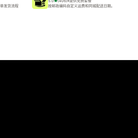
星（满分 5 星）
5.0
(406)
•
提供免费套餐
总共 406 条评论
单发货流程
按邮政编码自定义运费和同城配送日期。