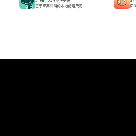
星（满分 5 星）
4.9
(124)
•
免费安装
4.9
总共 124 条评论
总共
基于距离店铺的本地配送费用
面