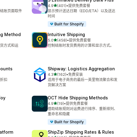
星（满分 5 星）
4.9
(401)
•
提供免费套餐
总共 401 条评论
 提供结账页面取件
显示预计送达日期（EDD/ETA）以及送达
时间
Built for Shopify
ing Method
Intuitive Shipping
星（满分 5 星）
5.0
(458)
•
提供免费套餐
总共 458 条评论
货方式和运
控制结账时发货费用的计算和显示方式。
counts
Shipway: Logistics Aggregation
星（满分 5 星）
4.3
(162)
•
免费安装
总共 162 条评论
折扣
适用于电子商务的最后一英里物流聚合和发
货解决方案
Toy
OCT Hide Shipping Methods
星（满分 5 星）
4.9
(19)
•
提供免费套餐
总共 19 条评论
借助结账规则对运费进行排序、重新排列、
重命名和隐藏
Built for Shopify
latform
ShipZip Shipping Rates & Rules