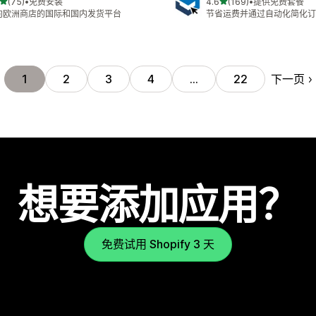
星（满分 5 星）
星（满分 5 星）
(75)
•
免费安装
4.6
(169)
•
提供免费套餐
 75 条评论
总共 169 条评论
向欧洲商店的国际和国内发货平台
节省运费并通过自动化简化订
下一页
1
2
3
4
…
22
想要添加应用？
免费试用 Shopify 3 天