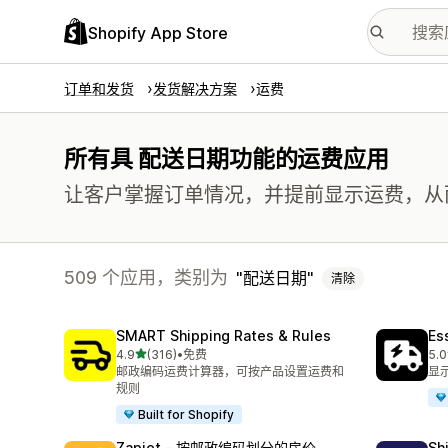
Shopify App Store
订单和发货
发货解决方案
运费
所有具 配送日期功能的运费应用
让客户掌握订单情况，并提前显示运费，从
509 个应用，类别为
配送日期
清除
SMART Shipping Rates & Rules
Es
星（满分 5 星）
4.9
(316)
•
免费
5.0
总共 316 条评论
总共
邮政编码运费计算器，可按产品设置运费和
显示
规则
Built for Shopify
Zapiet ‑ 按邮政编码划分的房价
Sh