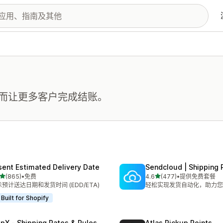
而让更多客户完成结账。
sent Estimated Delivery Date
Sendcloud | Shipping 
星（满分 5 星）
星（满分 5 星）
(865)
•
免费
4.6
(477)
•
提供免费套餐
 865 条评论
总共 477 条评论
预计送达日期和发货时间 (EDD/ETA)
轻松实现发货自动化，助力您
Built for Shopify
ipX ‑ Shipping Rates & Rules
Atlas Pickup Points