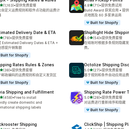
星（满分 5 星）
星（满分 5 星）
(1,163)
•
提供免费套餐
4.8
(71)
•
提供免费试用
 1163 条评论
总共 71 条评论
含自定义运费规则和取件点功能的运费计
Build Award 获奖应用 •
器
点地图及 60 多家承运商
Built for Shopify
timated Delivery Date & ETA
ShipRight Hide Shipp
星（满分 5 星）
星（满分 5 星）
(78)
•
提供免费套餐
5.0
(54)
•
提供免费套餐
 78 条评论
总共 54 条评论
Estimated Delivery Dates & ETA +
在结账时根据多条规则隐藏发
迫感提升销售额
费。
Built for Shopify
ipping Rates Rules & Zones
Octolize Shipping Dis
星（满分 5 星）
星（满分 5 星）
(38)
•
提供免费套餐
5.0
(27)
•
提供免费套餐
 38 条评论
总共 27 条评论
于邮政编码的运费规则和自定义发货区
基于规则和条件自动应用运费
Built for Shopify
Built for Shopify
via Shipping and Fulfillment
Shipping Rate Power 
星（满分 5 星）
星（满分 5 星）
(458)
•
Free to install
5.0
(28)
•
提供免费套餐
 458 条评论
总共 28 条评论
idly create domestic and
对运费进行重新排序和隐藏
ernational shipping labels
Built for Shopify
ckrooster Shipping
ClickShip | Shipping P