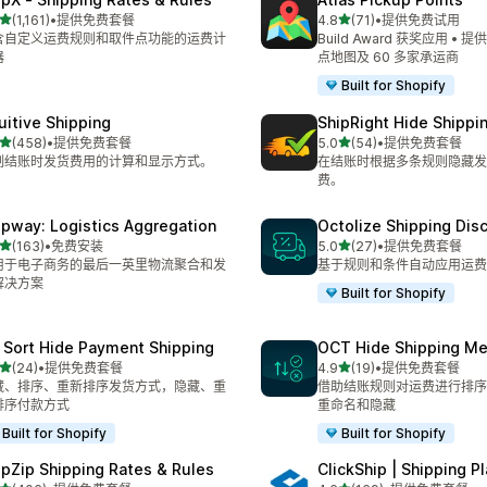
星（满分 5 星）
星（满分 5 星）
(1,161)
•
提供免费套餐
4.8
(71)
•
提供免费试用
 1161 条评论
总共 71 条评论
含自定义运费规则和取件点功能的运费计
Build Award 获奖应用 •
器
点地图及 60 多家承运商
Built for Shopify
tuitive Shipping
ShipRight Hide Shipp
星（满分 5 星）
星（满分 5 星）
(458)
•
提供免费套餐
5.0
(54)
•
提供免费套餐
 458 条评论
总共 54 条评论
制结账时发货费用的计算和显示方式。
在结账时根据多条规则隐藏发
费。
ipway: Logistics Aggregation
Octolize Shipping Dis
星（满分 5 星）
星（满分 5 星）
(163)
•
免费安装
5.0
(27)
•
提供免费套餐
 163 条评论
总共 27 条评论
用于电子商务的最后一英里物流聚合和发
基于规则和条件自动应用运费
解决方案
Built for Shopify
 Sort Hide Payment Shipping
OCT Hide Shipping M
星（满分 5 星）
星（满分 5 星）
(24)
•
提供免费套餐
4.9
(19)
•
提供免费套餐
 24 条评论
总共 19 条评论
藏、排序、重新排序发货方式，隐藏、重
借助结账规则对运费进行排序
排序付款方式
重命名和隐藏
Built for Shopify
Built for Shopify
ipZip Shipping Rates & Rules
ClickShip | Shipping P