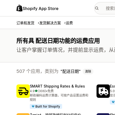
Shopify App Store
订单和发货
发货解决方案
运费
所有具 配送日期功能的运费应用
让客户掌握订单情况，并提前显示运费，从
507 个应用，类别为
配送日期
清除
SMART Shipping Rates & Rules
Es
星（满分 5 星）
4.9
(306)
•
免费
5.0
总共 306 条评论
总共
邮政编码运费计算器，可按产品设置运费和
显示
规则
Built for Shopify
Zapiet ‑ 按邮政编码划分的房价
Sh