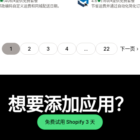
星（满分 5 星）
星（满分 5 星）
(406)
•
提供免费套餐
4.6
(169)
•
提供免费套餐
 406 条评论
总共 169 条评论
邮政编码自定义运费和同城配送日期。
节省运费并通过自动化简化订
下一页
1
2
3
4
…
22
想要添加应用？
免费试用 Shopify 3 天