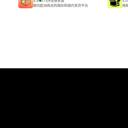
星（满分 5 星）
4.9
(75)
•
免费安装
5.0
总共 75 条评论
总共
面向欧洲商店的国际和国内发货平台
按