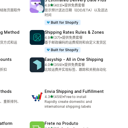
星（满分 5 星）
4.9
(403)
•
提供免费套餐
总共 403 条评论
 提供结账页面取件
显示预计送达日期（EDD/ETA）以及送达
时间
Built for Shopify
ing Method
Shipping Rates Rules & Zones
星（满分 5 星）
4.9
(37)
•
提供免费套餐
总共 37 条评论
货方式和运
基于邮政编码的运费规则和自定义发货区
Built for Shopify
counts
Easyship ‑ All in One Shipping
星（满分 5 星）
4.0
(359)
•
提供免费套餐
总共 359 条评论
折扣
比较运费并实现标签、跟踪和关税自动化
ethods
Envia Shipping and Fulfillment
星（满分 5 星）
4.3
(459)
•
Free to install
总共 459 条评论
、重新排列、
Rapidly create domestic and
international shipping labels
latform
Frete no Produto