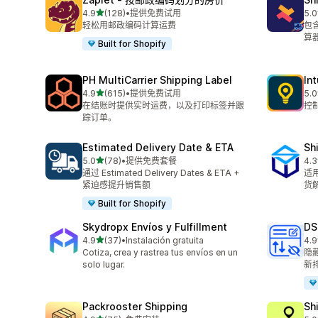
星（满分 5 星）
4.9
(128)
•
提供免费试用
5.0
总共 128 条评论
总共
轻松用邮政编码计算运费
包
算
Built for Shopify
PH MultiCarrier Shipping Label
In
星（满分 5 星）
4.9
(615)
•
提供免费试用
5.0
总共 615 条评论
总共
在结账时提供实时运费，以及打印标签并跟
控
踪订单。
Estimated Delivery Date & ETA
Sh
星（满分 5 星）
5.0
(78)
•
提供免费套餐
4.3
总共 78 条评论
总共
通过 Estimated Delivery Dates & ETA +
适
紧迫感提升销售额
货
Built for Shopify
Skydropx Envíos y Fulfillment
DS
星（满分 5 星）
4.9
(37)
•
Instalación gratuita
4.9
总共 37 条评论
总共
Cotiza, crea y rastrea tus envíos en un
隐
solo lugar.
新
Packrooster Shipping
Sh