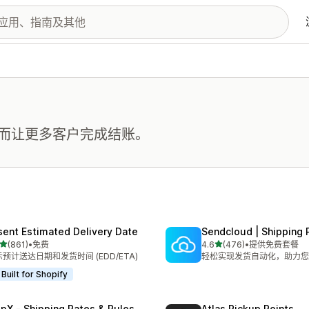
而让更多客户完成结账。
sent Estimated Delivery Date
Sendcloud | Shipping 
星（满分 5 星）
星（满分 5 星）
(861)
•
免费
4.6
(476)
•
提供免费套餐
 861 条评论
总共 476 条评论
预计送达日期和发货时间 (EDD/ETA)
轻松实现发货自动化，助力您
Built for Shopify
ipX ‑ Shipping Rates & Rules
Atlas Pickup Points