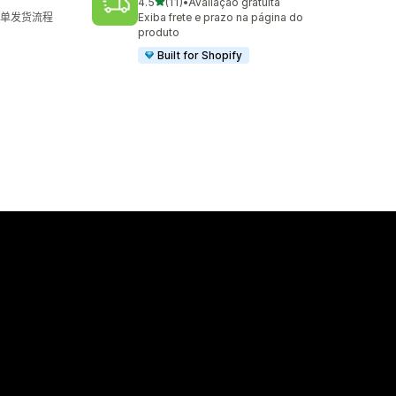
星（满分 5 星）
4.5
(11)
•
Avaliação gratuita
总共 11 条评论
单发货流程
Exiba frete e prazo na página do
produto
Built for Shopify