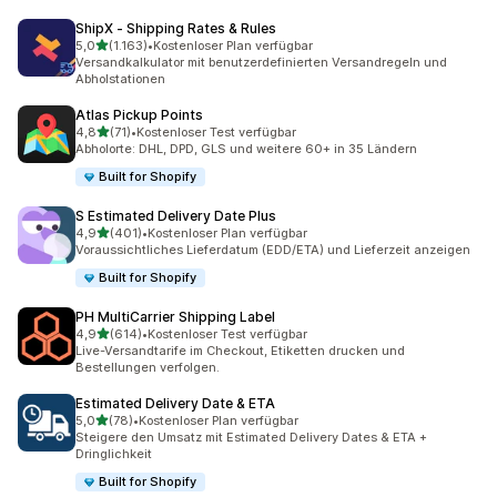
ShipX ‑ Shipping Rates & Rules
von 5 Sternen
5,0
(1.163)
•
Kostenloser Plan verfügbar
1163 Rezensionen insgesamt
Versandkalkulator mit benutzerdefinierten Versandregeln und
Abholstationen
Atlas Pickup Points
von 5 Sternen
4,8
(71)
•
Kostenloser Test verfügbar
71 Rezensionen insgesamt
Abholorte: DHL, DPD, GLS und weitere 60+ in 35 Ländern
Built for Shopify
S Estimated Delivery Date Plus
von 5 Sternen
4,9
(401)
•
Kostenloser Plan verfügbar
401 Rezensionen insgesamt
Voraussichtliches Lieferdatum (EDD/ETA) und Lieferzeit anzeigen
Built for Shopify
PH MultiCarrier Shipping Label
von 5 Sternen
4,9
(614)
•
Kostenloser Test verfügbar
614 Rezensionen insgesamt
Live-Versandtarife im Checkout, Etiketten drucken und
Bestellungen verfolgen.
Estimated Delivery Date & ETA
von 5 Sternen
5,0
(78)
•
Kostenloser Plan verfügbar
78 Rezensionen insgesamt
Steigere den Umsatz mit Estimated Delivery Dates & ETA +
Dringlichkeit
Built for Shopify