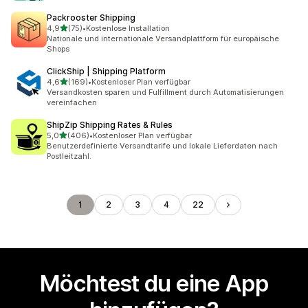
Packrooster Shipping
von 5 Sternen
4,9
(75)
•
Kostenlose Installation
75 Rezensionen insgesamt
Nationale und internationale Versandplattform für europäische
Shops
ClickShip | Shipping Platform
von 5 Sternen
4,6
(169)
•
Kostenloser Plan verfügbar
169 Rezensionen insgesamt
Versandkosten sparen und Fulfillment durch Automatisierungen
vereinfachen
ShipZip Shipping Rates & Rules
von 5 Sternen
5,0
(406)
•
Kostenloser Plan verfügbar
406 Rezensionen insgesamt
Benutzerdefinierte Versandtarife und lokale Lieferdaten nach
Postleitzahl.
1
2
3
4
22
Möchtest du eine App