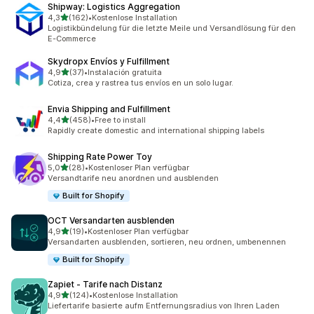
Shipway: Logistics Aggregation
von 5 Sternen
4,3
(162)
•
Kostenlose Installation
162 Rezensionen insgesamt
Logistikbündelung für die letzte Meile und Versandlösung für den
E-Commerce
Skydropx Envíos y Fulfillment
von 5 Sternen
4,9
(37)
•
Instalación gratuita
37 Rezensionen insgesamt
Cotiza, crea y rastrea tus envíos en un solo lugar.
Envia Shipping and Fulfillment
von 5 Sternen
4,4
(458)
•
Free to install
458 Rezensionen insgesamt
Rapidly create domestic and international shipping labels
Shipping Rate Power Toy
von 5 Sternen
5,0
(28)
•
Kostenloser Plan verfügbar
28 Rezensionen insgesamt
Versandtarife neu anordnen und ausblenden
Built for Shopify
OCT Versandarten ausblenden
von 5 Sternen
4,9
(19)
•
Kostenloser Plan verfügbar
19 Rezensionen insgesamt
Versandarten ausblenden, sortieren, neu ordnen, umbenennen
Built for Shopify
Zapiet ‑ Tarife nach Distanz
von 5 Sternen
4,9
(124)
•
Kostenlose Installation
124 Rezensionen insgesamt
Liefertarife basierte aufm Entfernungsradius von Ihren Laden