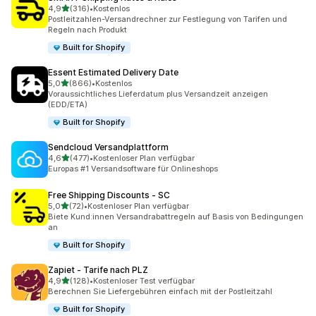
von 5 Sternen
4,9
(316)
•
Kostenlos
316 Rezensionen insgesamt
Postleitzahlen-Versandrechner zur Festlegung von Tarifen und
Regeln nach Produkt
Built for Shopify
Essent Estimated Delivery Date
von 5 Sternen
5,0
(866)
•
Kostenlos
866 Rezensionen insgesamt
Voraussichtliches Lieferdatum plus Versandzeit anzeigen
(EDD/ETA)
Built for Shopify
Sendcloud Versandplattform
von 5 Sternen
4,6
(477)
•
Kostenloser Plan verfügbar
477 Rezensionen insgesamt
Europas #1 Versandsoftware für Onlineshops
Free Shipping Discounts ‑ SC
von 5 Sternen
5,0
(72)
•
Kostenloser Plan verfügbar
72 Rezensionen insgesamt
Biete Kund:innen Versandrabattregeln auf Basis von Bedingungen
an
Built for Shopify
Zapiet ‑ Tarife nach PLZ
von 5 Sternen
4,9
(128)
•
Kostenloser Test verfügbar
128 Rezensionen insgesamt
Berechnen Sie Liefergebühren einfach mit der Postleitzahl
Built for Shopify