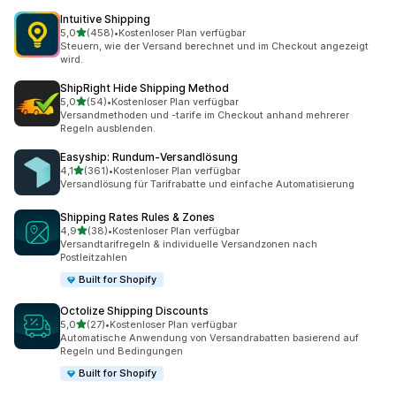
Intuitive Shipping
von 5 Sternen
5,0
(458)
•
Kostenloser Plan verfügbar
458 Rezensionen insgesamt
Steuern, wie der Versand berechnet und im Checkout angezeigt
wird.
ShipRight Hide Shipping Method
von 5 Sternen
5,0
(54)
•
Kostenloser Plan verfügbar
54 Rezensionen insgesamt
Versandmethoden und -tarife im Checkout anhand mehrerer
Regeln ausblenden.
Easyship: Rundum‑Versandlösung
von 5 Sternen
4,1
(361)
•
Kostenloser Plan verfügbar
361 Rezensionen insgesamt
Versandlösung für Tarifrabatte und einfache Automatisierung
Shipping Rates Rules & Zones
von 5 Sternen
4,9
(38)
•
Kostenloser Plan verfügbar
38 Rezensionen insgesamt
Versandtarifregeln & individuelle Versandzonen nach
Postleitzahlen
Built for Shopify
Octolize Shipping Discounts
von 5 Sternen
5,0
(27)
•
Kostenloser Plan verfügbar
27 Rezensionen insgesamt
Automatische Anwendung von Versandrabatten basierend auf
Regeln und Bedingungen
Built for Shopify