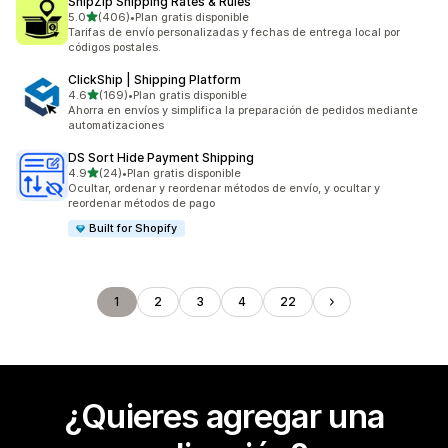
ShipZip Shipping Rates & Rules
de 5 estrellas
5.0
(406)
•
Plan gratis disponible
406 reseñas en total
Tarifas de envío personalizadas y fechas de entrega local por
códigos postales.
ClickShip | Shipping Platform
de 5 estrellas
4.6
(169)
•
Plan gratis disponible
169 reseñas en total
Ahorra en envíos y simplifica la preparación de pedidos mediante
automatizaciones
DS Sort Hide Payment Shipping
de 5 estrellas
4.9
(24)
•
Plan gratis disponible
24 reseñas en total
Ocultar, ordenar y reordenar métodos de envío, y ocultar y
reordenar métodos de pago
Built for Shopify
1
2
3
4
22
¿Quieres agregar una