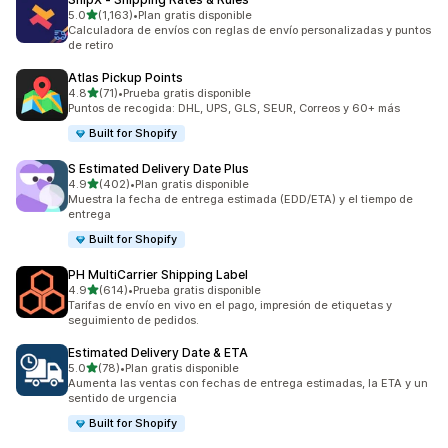
de 5 estrellas
5.0
(1,163)
•
Plan gratis disponible
1163 reseñas en total
Calculadora de envíos con reglas de envío personalizadas y puntos
de retiro
Atlas Pickup Points
de 5 estrellas
4.8
(71)
•
Prueba gratis disponible
71 reseñas en total
Puntos de recogida: DHL, UPS, GLS, SEUR, Correos y 60+ más
Built for Shopify
S Estimated Delivery Date Plus
de 5 estrellas
4.9
(402)
•
Plan gratis disponible
402 reseñas en total
Muestra la fecha de entrega estimada (EDD/ETA) y el tiempo de
entrega
Built for Shopify
PH MultiCarrier Shipping Label
de 5 estrellas
4.9
(614)
•
Prueba gratis disponible
614 reseñas en total
Tarifas de envío en vivo en el pago, impresión de etiquetas y
seguimiento de pedidos.
Estimated Delivery Date & ETA
de 5 estrellas
5.0
(78)
•
Plan gratis disponible
78 reseñas en total
Aumenta las ventas con fechas de entrega estimadas, la ETA y un
sentido de urgencia
Built for Shopify