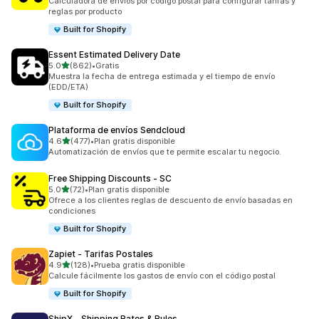
Calculadora de envíos por código postal para configurar tarifas y
reglas por producto
Built for Shopify
Essent Estimated Delivery Date
de 5 estrellas
5.0
(862)
•
Gratis
862 reseñas en total
Muestra la fecha de entrega estimada y el tiempo de envío
(EDD/ETA)
Built for Shopify
Plataforma de envíos Sendcloud
de 5 estrellas
4.6
(477)
•
Plan gratis disponible
477 reseñas en total
Automatización de envíos que te permite escalar tu negocio.
Free Shipping Discounts ‑ SC
de 5 estrellas
5.0
(72)
•
Plan gratis disponible
72 reseñas en total
Ofrece a los clientes reglas de descuento de envío basadas en
condiciones
Built for Shopify
Zapiet ‑ Tarifas Postales
de 5 estrellas
4.9
(128)
•
Prueba gratis disponible
128 reseñas en total
Calcule fácilmente los gastos de envío con el código postal
Built for Shopify
ShipX ‑ Shipping Rates & Rules