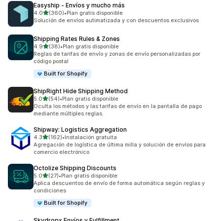
Easyship ‑ Envíos y mucho más
de 5 estrellas
4.0
(360)
•
Plan gratis disponible
360 reseñas en total
Solución de envíos autimatizada y con descuentos exclusivos
Shipping Rates Rules & Zones
de 5 estrellas
4.9
(38)
•
Plan gratis disponible
38 reseñas en total
Reglas de tarifas de envío y zonas de envío personalizadas por
código postal
Built for Shopify
ShipRight Hide Shipping Method
de 5 estrellas
5.0
(54)
•
Plan gratis disponible
54 reseñas en total
Oculta los métodos y las tarifas de envío en la pantalla de pago
mediante múltiples reglas.
Shipway: Logistics Aggregation
de 5 estrellas
4.3
(162)
•
Instalación gratuita
162 reseñas en total
Agregación de logística de última milla y solución de envíos para
comercio electrónico
Octolize Shipping Discounts
de 5 estrellas
5.0
(27)
•
Plan gratis disponible
27 reseñas en total
Aplica descuentos de envío de forma automática según reglas y
condiciones
Built for Shopify
Skydropx Envíos y Fulfillment