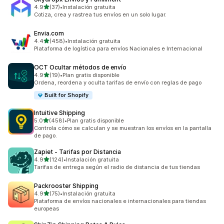
de 5 estrellas
4.9
(37)
•
Instalación gratuita
37 reseñas en total
Cotiza, crea y rastrea tus envíos en un solo lugar.
Envia.com
de 5 estrellas
4.4
(458)
•
Instalación gratuita
458 reseñas en total
Plataforma de logística para envíos Nacionales e Internacional
OCT Ocultar métodos de envío
de 5 estrellas
4.9
(19)
•
Plan gratis disponible
19 reseñas en total
Ordena, reordena y oculta tarifas de envío con reglas de pago
Built for Shopify
Intuitive Shipping
de 5 estrellas
5.0
(458)
•
Plan gratis disponible
458 reseñas en total
Controla cómo se calculan y se muestran los envíos en la pantalla
de pago.
Zapiet ‑ Tarifas por Distancia
de 5 estrellas
4.9
(124)
•
Instalación gratuita
124 reseñas en total
Tarifas de entrega según el radio de distancia de tus tiendas
Packrooster Shipping
de 5 estrellas
4.9
(75)
•
Instalación gratuita
75 reseñas en total
Plataforma de envíos nacionales e internacionales para tiendas
europeas