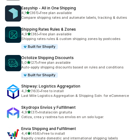
Easyship ‑ All in One Shipping
av 5 stjerner
4,1
(361)
•
Free plan available
Totalt 361 omtaler
Compare shipping rates and automate labels, tracking & duties
Shipping Rates Rules & Zones
av 5 stjerner
4,9
(38)
•
Free plan available
Totalt 38 omtaler
Shipping rates rules & custom shipping zones by postcodes
Built for Shopify
Octolize Shipping Discounts
av 5 stjerner
5,0
(27)
•
Free plan available
Totalt 27 omtaler
Auto-apply shipping discounts based on rules and conditions
Built for Shopify
Shipway: Logistics Aggregation
av 5 stjerner
4,3
(163)
•
Free to install
Totalt 163 omtaler
Last Mile Logistics Aggregation & Shipping Soln. for eCommerce
Skydropx Envíos y Fulfillment
av 5 stjerner
4,9
(37)
•
Instalación gratuita
Totalt 37 omtaler
Cotiza, crea y rastrea tus envíos en un solo lugar.
Envia Shipping and Fulfillment
av 5 stjerner
4,4
(458)
•
Free to install
Totalt 458 omtaler
Rapidly create domestic and international shipping labels