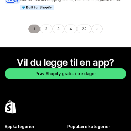
Hide sort reorder Shipping method, Hide reorder payment method
Built for Shopify
1
2
3
4
22
Vil du legge til en app?
Prøv Shopify gratis i tre dager
Appkategorier
Populære kategorier