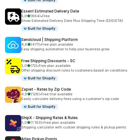
Built for Shopify
Essent Estimated Delivery Date
av 5 stjerner
5,0
(864)
•
Free
Totalt 864 omtaler
Show Estimated Delivery Date Plus Shipping Time (EDD/ETA)
Built for Shopify
Sendcloud | Shipping Platform
av 5 stjerner
4,6
(477)
•
Free plan available
Totalt 477 omtaler
Easy shipping automation to help your business grow.
Free Shipping Discounts ‑ SC
av 5 stjerner
5,0
(72)
•
Free plan available
Totalt 72 omtaler
Offer shipping discount rules to customers based on conditions
Built for Shopify
Zapiet ‑ Rates by Zip Code
av 5 stjerner
4,9
(128)
•
Free trial available
Totalt 128 omtaler
Easily calculate delivery fees using a customer's zip code
Built for Shopify
ShipX ‑ Shipping Rates & Rules
av 5 stjerner
5,0
(1 163)
•
Free plan available
Totalt 1163 omtaler
Shipping calculator with custom shipping rules & pickup points
Atlas Pickup Points