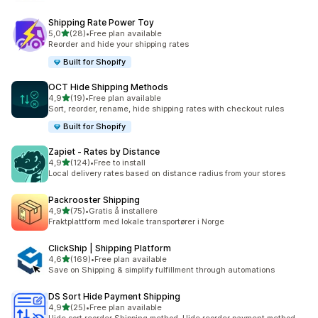
Shipping Rate Power Toy
av 5 stjerner
5,0
(28)
•
Free plan available
Totalt 28 omtaler
Reorder and hide your shipping rates
Built for Shopify
OCT Hide Shipping Methods
av 5 stjerner
4,9
(19)
•
Free plan available
Totalt 19 omtaler
Sort, reorder, rename, hide shipping rates with checkout rules
Built for Shopify
Zapiet ‑ Rates by Distance
av 5 stjerner
4,9
(124)
•
Free to install
Totalt 124 omtaler
Local delivery rates based on distance radius from your stores
Packrooster Shipping
av 5 stjerner
4,9
(75)
•
Gratis å installere
Totalt 75 omtaler
Fraktplattform med lokale transportører i Norge
ClickShip | Shipping Platform
av 5 stjerner
4,6
(169)
•
Free plan available
Totalt 169 omtaler
Save on Shipping & simplify fulfillment through automations
DS Sort Hide Payment Shipping
av 5 stjerner
4,9
(25)
•
Free plan available
Totalt 25 omtaler