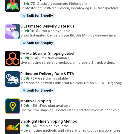
av 5 stjerner
4,8
(71)
•
Gratis prøveperiode tilgjengelig
Totalt 71 omtaler
Hentesteder: PostNord, Posten, Instabox og 60+ transportører
Built for Shopify
S Estimated Delivery Date Plus
av 5 stjerner
4,9
(401)
•
Free plan available
Totalt 401 omtaler
Show Estimated Delivery Date (EDD/ETA) plus delivery time
Built for Shopify
PH MultiCarrier Shipping Label
av 5 stjerner
4,9
(614)
•
Free trial available
Totalt 614 omtaler
Live shipping rates at checkout, print labels & track orders.
Estimated Delivery Date & ETA
av 5 stjerner
5,0
(78)
•
Free plan available
Totalt 78 omtaler
Increase sales with Estimated Delivery Dates & ETA + Urgency
Built for Shopify
Intuitive Shipping
av 5 stjerner
5,0
(458)
•
Free plan available
Totalt 458 omtaler
Control how shipping is calculated and displayed at checkout.
ShipRight Hide Shipping Method
av 5 stjerner
5,0
(54)
•
Free plan available
Totalt 54 omtaler
Hide shipping methods and rates at checkout by multiple rules.