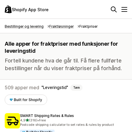
Shopify App Store
Bestillinger og levering
Fraktløsninger
Fraktpriser
Alle apper for fraktpriser med funksjoner for
leveringstid
Fortell kundene hva de går til. Få flere fullførte
bestillinger når du viser fraktpriser på forhånd.
509 apper med
Leveringstid
Tøm
Built for Shopify
SMART Shipping Rates & Rules
av 5 stjerner
4,9
(316)
•
Free
Totalt 316 omtaler
Postcode shipping calculator to set rates & rules by product