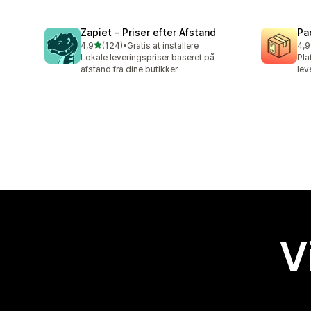
Zapiet ‑ Priser efter Afstand
Pa
ud af 5 stjerner
4,9
(124)
•
Gratis at installere
4,9
124 anmeldelser i alt
75 
Lokale leveringspriser baseret på
Pla
afstand fra dine butikker
lev
V