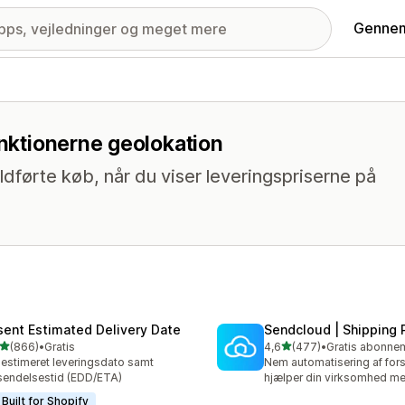
Gennem
unktionerne geolokation
ldførte køb, når du viser leveringspriserne på
sent Estimated Delivery Date
Sendcloud | Shipping 
ud af 5 stjerner
ud af 5 stjerner
(866)
•
Gratis
4,6
(477)
•
 anmeldelser i alt
477 anmeldelser i alt
 estimeret leveringsdato samt
Nem automatisering af fors
sendelsestid (EDD/ETA)
hjælper din virksomhed me
Built for Shopify