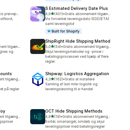
S Estimated Delivery Date Plus
ud af 5 stjerner
Mulighed for gratis prøveperiode
4,9
(401)
•
Gratis abonnement tilgængeligt
401 anmeldelser i alt
stNord,
Vis forventet leveringsdato (EDD/ETA)
samt leveringstid
Built for Shopify
ShipRight Hide Shipping Method
ud af 5 stjerner
Gratis abonnement tilgængeligt
5,0
(54)
•
Gratis abonnement tilgængeligt
54 anmeldelser i alt
egnes og
Skjul leveringsmetoder og -priser i
betalingsprocessen ved hjælp af flere
regler.
counts
Shipway: Logistics Aggregation
ud af 5 stjerner
Gratis abonnement tilgængeligt
4,3
(162)
•
Gratis at installere
162 anmeldelser i alt
Samling af last mile-logistik og
et på regler
leveringsløsning til e-handel
Toy
OCT Hide Shipping Methods
ud af 5 stjerner
Gratis abonnement tilgængeligt
4,9
(19)
•
Gratis abonnement tilgængeligt
19 anmeldelser i alt
ngspriser
Sortér, omarrangér, omdøb og skjul
leveringspriser med betalingsregler