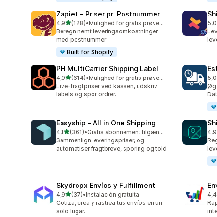
Zapiet ‑ Priser pr. Postnummer
Sh
ud af 5 stjerner
4,9
(128)
•
Mulighed for gratis prøveperiode
5,0
128 anmeldelser i alt
116
Beregn nemt leveringsomkostninger
Lev
med postnummer
lev
Built for Shopify
PH MultiCarrier Shipping Label
Es
ud af 5 stjerner
4,9
(614)
•
Mulighed for gratis prøveperiode
5,0
614 anmeldelser i alt
78 
Live-fragtpriser ved kassen, udskriv
Øg 
labels og spor ordrer.
Dat
Easyship ‑ All in One Shipping
Sh
ud af 5 stjerner
4,1
(361)
•
Gratis abonnement tilgængeligt
4,9
361 anmeldelser i alt
38 
Sammenlign leveringspriser, og
Reg
automatiser fragtbreve, sporing og told
lev
Skydropx Envíos y Fulfillment
En
ud af 5 stjerner
4,9
(37)
•
Instalación gratuita
4,4
37 anmeldelser i alt
458
Cotiza, crea y rastrea tus envíos en un
Rap
solo lugar.
int