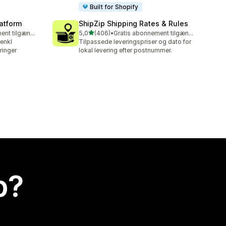
Built for Shopify
latform
ShipZip Shipping Rates & Rules
ud af 5 stjerner
Gratis abonnement tilgængeligt
5,0
(406)
•
Gratis abonnement tilgængeligt
406 anmeldelser i alt
renkl
Tilpassede leveringspriser og dato for
ringer
lokal levering efter postnummer.
p?