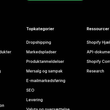
Topkategorier
Ressourcer
Dropshipping
Shopify Hjæ
dukter
Markedspladser
API-dokume
Produktanmeldelser
Shopify Co
g
Mersalg og sampak
Research
E-mailmarkedsføring
SEO
Levering
ion
Valuta og oversættelse