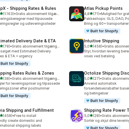
ipX ‑ Shipping Rates & Rules
Atlas Pickup Points
ud af 5 stjerner
ud af 5 stjerner
(1.163)
•
Gratis abonnement tilgængeligt
4,8
(71)
•
3 anmeldelser i alt
71 anmeldelser i alt
eringsberegner med tilpassede
Pakkeshops: GLS, DAO, Po
eringsregler og udleveringssteder
Bring og 60+ transportører
Built for Shopify
timated Delivery Date & ETA
Intuitive Shipping
ud af 5 stjerner
ud af 5 stjerner
(78)
•
Gratis abonnement tilgængeligt
5,0
(458)
•
anmeldelser i alt
458 anmeldelser i alt
salget med Estimated Delivery
Styr, hvordan levering ber
es & ETA + urgency
vises ved betaling.
Built for Shopify
ipping Rates Rules & Zones
Octolize Shipping Dis
ud af 5 stjerner
ud af 5 stjerner
(38)
•
Gratis abonnement tilgængeligt
5,0
(27)
•
anmeldelser i alt
27 anmeldelser i alt
ler for leveringspriser og tilpassede
Anvend automatisk
eringszoner efter postnummer
forsendelsesrabatter baser
og betingelser
Built for Shopify
Built for Shopify
via Shipping and Fulfillment
Shipping Rate Power 
ud af 5 stjerner
ud af 5 stjerner
(458)
•
Free to install
5,0
(28)
•
 anmeldelser i alt
28 anmeldelser i alt
idly create domestic and
Sortér og skjul dine leveri
ernational shipping labels
Built for Shopify