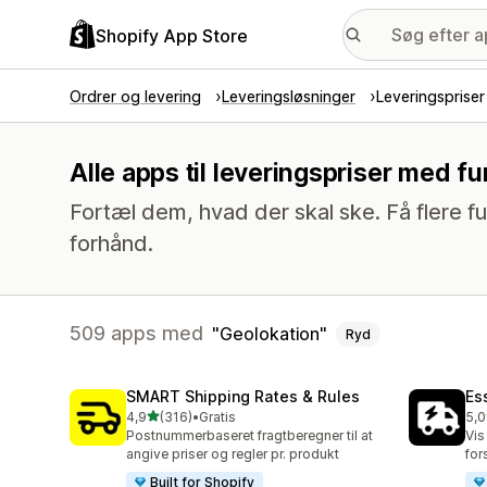
Shopify App Store
Ordrer og levering
Leveringsløsninger
Leveringspriser
Alle apps til leveringspriser med f
Fortæl dem, hvad der skal ske. Få flere fu
forhånd.
509 apps med
Geolokation
Ryd
SMART Shipping Rates & Rules
Es
ud af 5 stjerner
4,9
(316)
•
Gratis
5,0
316 anmeldelser i alt
866
Postnummerbaseret fragtberegner til at
Vis
angive priser og regler pr. produkt
for
Built for Shopify