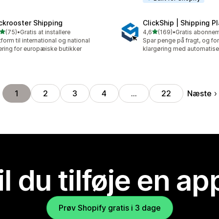
ckrooster Shipping
ClickShip | Shipping P
ud af 5 stjerner
ud af 5 stjerner
(75)
•
Gratis at installere
4,6
(169)
•
anmeldelser i alt
169 anmeldelser i alt
tform til international og national
Spar penge på fragt, og fo
ering for europæiske butikker
klargøring med automatise
Næste
1
2
3
4
…
22
il du tilføje en ap
Prøv Shopify gratis i 3 dage