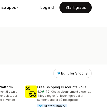
se apps
Log ind
Start gratis
Built for Shopify
Platform
Free Shipping Discounts ‑ SC
ud af 5 stjerner
Gratis abonnement tilgængeligt
5,0
(72)
•
Gratis abonnement tilgængeligt
72 anmeldelser i alt
endelse, der
Tilbyd regler for leveringsrabat til
d at vokse.
kunder baseret på betingelser
Built for Shopify