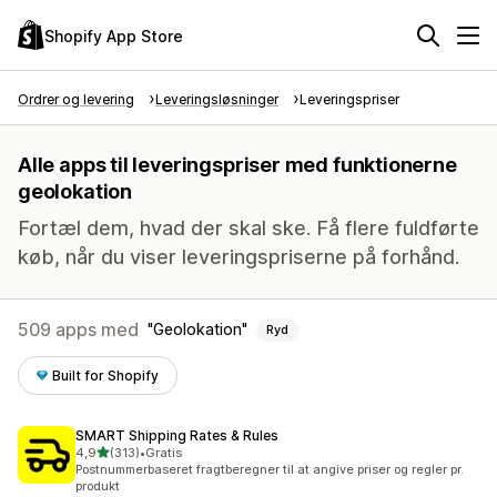
Shopify App Store
Ordrer og levering
Leveringsløsninger
Leveringspriser
Alle apps til leveringspriser med funktionerne
geolokation
Fortæl dem, hvad der skal ske. Få flere fuldførte
køb, når du viser leveringspriserne på forhånd.
509 apps med
Geolokation
Ryd
Built for Shopify
SMART Shipping Rates & Rules
ud af 5 stjerner
4,9
(313)
•
Gratis
313 anmeldelser i alt
Postnummerbaseret fragtberegner til at angive priser og regler pr.
produkt