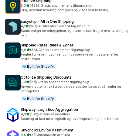
Intuitive Shipping
ud af 5 stjerner
5,0
(458)
•
Gratis abonnement tilgængeligt
458 anmeldelser i alt
Styr, hvordan levering beregnes og vises ved betaling.
Easyship ‑ All in One Shipping
ud af 5 stjerner
4,1
(361)
•
Gratis abonnement tilgængeligt
361 anmeldelser i alt
Sammenlign leveringspriser, og automatiser fragtbreve, sporing og
told
Shipping Rates Rules & Zones
ud af 5 stjerner
4,9
(38)
•
Gratis abonnement tilgængeligt
38 anmeldelser i alt
Regler for leveringspriser og tilpassede leveringszoner efter
postnummer
Built for Shopify
Octolize Shipping Discounts
ud af 5 stjerner
5,0
(27)
•
Gratis abonnement tilgængeligt
27 anmeldelser i alt
Anvend automatisk forsendelsesrabatter baseret på regler og
betingelser
Built for Shopify
Shipway: Logistics Aggregation
ud af 5 stjerner
4,3
(162)
•
Gratis at installere
162 anmeldelser i alt
Samling af last mile-logistik og leveringsløsning til e-handel
Skydropx Envíos y Fulfillment
ud af 5 stjerner
4,9
(37)
•
Instalación gratuita