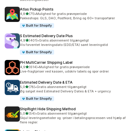
Atlas Pickup Points
ud af 5 stjerner
4,8
(71)
•
Mulighed for gratis prøveperiode
71 anmeldelser i alt
Pakkeshops: GLS, DAO, PostNord, Bring og 60+ transportører
Built for Shopify
S Estimated Delivery Date Plus
ud af 5 stjerner
4,9
(401)
•
Gratis abonnement tilgængeligt
401 anmeldelser i alt
Vis forventet leveringsdato (EDD/ETA) samt leveringstid
Built for Shopify
PH MultiCarrier Shipping Label
ud af 5 stjerner
4,9
(614)
•
Mulighed for gratis prøveperiode
614 anmeldelser i alt
Live-fragtpriser ved kassen, udskriv labels og spor ordrer.
Estimated Delivery Date & ETA
ud af 5 stjerner
5,0
(78)
•
Gratis abonnement tilgængeligt
78 anmeldelser i alt
Øg salget med Estimated Delivery Dates & ETA + urgency
Built for Shopify
ShipRight Hide Shipping Method
ud af 5 stjerner
5,0
(54)
•
Gratis abonnement tilgængeligt
54 anmeldelser i alt
Skjul leveringsmetoder og -priser i betalingsprocessen ved hjælp af
flere regler.