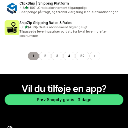
ClickShip | Shipping Platform
ud af 5 stjerner
4,6
(169)
•
Gratis abonnement tilgængeligt
169 anmeldelser i alt
Spar penge på fragt, og forenkl klargøring med automatiseringer
ShipZip Shipping Rates & Rules
ud af 5 stjerner
5,0
(406)
•
Gratis abonnement tilgængeligt
406 anmeldelser i alt
Tilpassede leveringspriser og dato for lokal levering efter
postnummer.
1
2
3
4
22
Vil du tilføje en app?
Prøv Shopify gratis i 3 dage