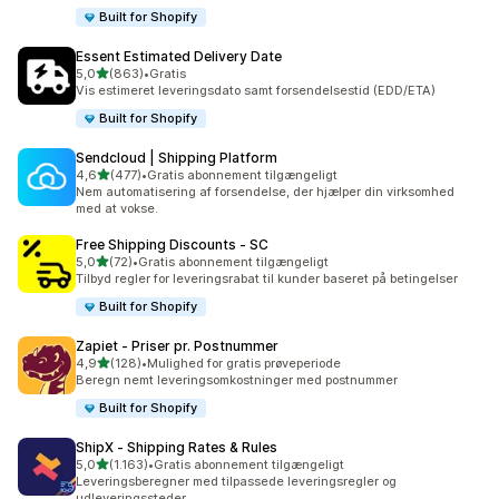
Built for Shopify
Essent Estimated Delivery Date
ud af 5 stjerner
5,0
(863)
•
Gratis
863 anmeldelser i alt
Vis estimeret leveringsdato samt forsendelsestid (EDD/ETA)
Built for Shopify
Sendcloud | Shipping Platform
ud af 5 stjerner
4,6
(477)
•
Gratis abonnement tilgængeligt
477 anmeldelser i alt
Nem automatisering af forsendelse, der hjælper din virksomhed
med at vokse.
Free Shipping Discounts ‑ SC
ud af 5 stjerner
5,0
(72)
•
Gratis abonnement tilgængeligt
72 anmeldelser i alt
Tilbyd regler for leveringsrabat til kunder baseret på betingelser
Built for Shopify
Zapiet ‑ Priser pr. Postnummer
ud af 5 stjerner
4,9
(128)
•
Mulighed for gratis prøveperiode
128 anmeldelser i alt
Beregn nemt leveringsomkostninger med postnummer
Built for Shopify
ShipX ‑ Shipping Rates & Rules
ud af 5 stjerner
5,0
(1.163)
•
Gratis abonnement tilgængeligt
1163 anmeldelser i alt
Leveringsberegner med tilpassede leveringsregler og
udleveringssteder