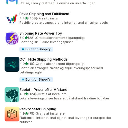
37 anmeldelser i alt
Cotiza, crea y rastrea tus envíos en un solo lugar.
Envia Shipping and Fulfillment
ud af 5 stjerner
4,4
(458)
•
Free to install
458 anmeldelser i alt
Rapidly create domestic and international shipping labels
Shipping Rate Power Toy
ud af 5 stjerner
5,0
(28)
•
Gratis abonnement tilgængeligt
28 anmeldelser i alt
Sortér og skjul dine leveringspriser
Built for Shopify
OCT Hide Shipping Methods
ud af 5 stjerner
4,9
(19)
•
Gratis abonnement tilgængeligt
19 anmeldelser i alt
Sortér, omarrangér, omdøb og skjul leveringspriser med
betalingsregler
Built for Shopify
Zapiet ‑ Priser efter Afstand
ud af 5 stjerner
4,9
(124)
•
Gratis at installere
124 anmeldelser i alt
Lokale leveringspriser baseret på afstand fra dine butikker
Packrooster Shipping
ud af 5 stjerner
4,9
(75)
•
Gratis at installere
75 anmeldelser i alt
Platform til international og national levering for europæiske
butikker