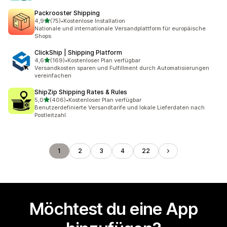
Packrooster Shipping
von 5 Sternen
4,9
(75)
•
Kostenlose Installation
75 Rezensionen insgesamt
Nationale und internationale Versandplattform für europäische
Shops
ClickShip | Shipping Platform
von 5 Sternen
4,6
(169)
•
Kostenloser Plan verfügbar
169 Rezensionen insgesamt
Versandkosten sparen und Fulfillment durch Automatisierungen
vereinfachen
ShipZip Shipping Rates & Rules
von 5 Sternen
5,0
(406)
•
Kostenloser Plan verfügbar
406 Rezensionen insgesamt
Benutzerdefinierte Versandtarife und lokale Lieferdaten nach
Postleitzahl.
1
2
3
4
22
Möchtest du eine App