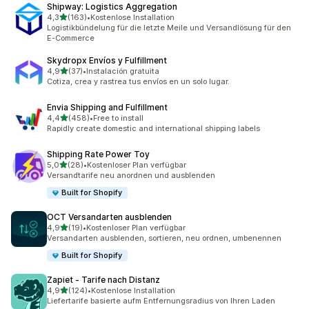
Shipway: Logistics Aggregation
von 5 Sternen
4,3
(163)
•
Kostenlose Installation
163 Rezensionen insgesamt
Logistikbündelung für die letzte Meile und Versandlösung für den
E-Commerce
Skydropx Envíos y Fulfillment
von 5 Sternen
4,9
(37)
•
Instalación gratuita
37 Rezensionen insgesamt
Cotiza, crea y rastrea tus envíos en un solo lugar.
Envia Shipping and Fulfillment
von 5 Sternen
4,4
(458)
•
Free to install
458 Rezensionen insgesamt
Rapidly create domestic and international shipping labels
Shipping Rate Power Toy
von 5 Sternen
5,0
(28)
•
Kostenloser Plan verfügbar
28 Rezensionen insgesamt
Versandtarife neu anordnen und ausblenden
Built for Shopify
OCT Versandarten ausblenden
von 5 Sternen
4,9
(19)
•
Kostenloser Plan verfügbar
19 Rezensionen insgesamt
Versandarten ausblenden, sortieren, neu ordnen, umbenennen
Built for Shopify
Zapiet ‑ Tarife nach Distanz
von 5 Sternen
4,9
(124)
•
Kostenlose Installation
124 Rezensionen insgesamt
Liefertarife basierte aufm Entfernungsradius von Ihren Laden