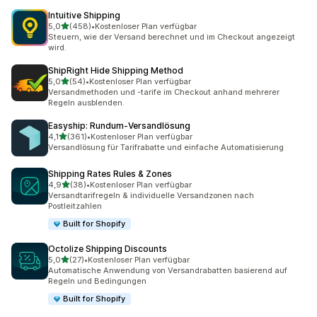
Intuitive Shipping
von 5 Sternen
5,0
(458)
•
Kostenloser Plan verfügbar
458 Rezensionen insgesamt
Steuern, wie der Versand berechnet und im Checkout angezeigt
wird.
ShipRight Hide Shipping Method
von 5 Sternen
5,0
(54)
•
Kostenloser Plan verfügbar
54 Rezensionen insgesamt
Versandmethoden und -tarife im Checkout anhand mehrerer
Regeln ausblenden.
Easyship: Rundum‑Versandlösung
von 5 Sternen
4,1
(361)
•
Kostenloser Plan verfügbar
361 Rezensionen insgesamt
Versandlösung für Tarifrabatte und einfache Automatisierung
Shipping Rates Rules & Zones
von 5 Sternen
4,9
(38)
•
Kostenloser Plan verfügbar
38 Rezensionen insgesamt
Versandtarifregeln & individuelle Versandzonen nach
Postleitzahlen
Built for Shopify
Octolize Shipping Discounts
von 5 Sternen
5,0
(27)
•
Kostenloser Plan verfügbar
27 Rezensionen insgesamt
Automatische Anwendung von Versandrabatten basierend auf
Regeln und Bedingungen
Built for Shopify