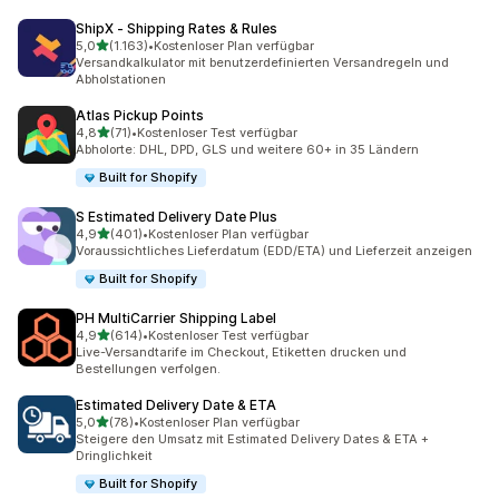
ShipX ‑ Shipping Rates & Rules
von 5 Sternen
5,0
(1.163)
•
Kostenloser Plan verfügbar
1163 Rezensionen insgesamt
Versandkalkulator mit benutzerdefinierten Versandregeln und
Abholstationen
Atlas Pickup Points
von 5 Sternen
4,8
(71)
•
Kostenloser Test verfügbar
71 Rezensionen insgesamt
Abholorte: DHL, DPD, GLS und weitere 60+ in 35 Ländern
Built for Shopify
S Estimated Delivery Date Plus
von 5 Sternen
4,9
(401)
•
Kostenloser Plan verfügbar
401 Rezensionen insgesamt
Voraussichtliches Lieferdatum (EDD/ETA) und Lieferzeit anzeigen
Built for Shopify
PH MultiCarrier Shipping Label
von 5 Sternen
4,9
(614)
•
Kostenloser Test verfügbar
614 Rezensionen insgesamt
Live-Versandtarife im Checkout, Etiketten drucken und
Bestellungen verfolgen.
Estimated Delivery Date & ETA
von 5 Sternen
5,0
(78)
•
Kostenloser Plan verfügbar
78 Rezensionen insgesamt
Steigere den Umsatz mit Estimated Delivery Dates & ETA +
Dringlichkeit
Built for Shopify