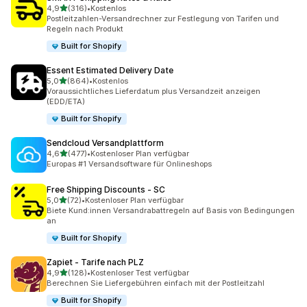
von 5 Sternen
4,9
(316)
•
Kostenlos
316 Rezensionen insgesamt
Postleitzahlen-Versandrechner zur Festlegung von Tarifen und
Regeln nach Produkt
Built for Shopify
Essent Estimated Delivery Date
von 5 Sternen
5,0
(864)
•
Kostenlos
864 Rezensionen insgesamt
Voraussichtliches Lieferdatum plus Versandzeit anzeigen
(EDD/ETA)
Built for Shopify
Sendcloud Versandplattform
von 5 Sternen
4,6
(477)
•
Kostenloser Plan verfügbar
477 Rezensionen insgesamt
Europas #1 Versandsoftware für Onlineshops
Free Shipping Discounts ‑ SC
von 5 Sternen
5,0
(72)
•
Kostenloser Plan verfügbar
72 Rezensionen insgesamt
Biete Kund:innen Versandrabattregeln auf Basis von Bedingungen
an
Built for Shopify
Zapiet ‑ Tarife nach PLZ
von 5 Sternen
4,9
(128)
•
Kostenloser Test verfügbar
128 Rezensionen insgesamt
Berechnen Sie Liefergebühren einfach mit der Postleitzahl
Built for Shopify