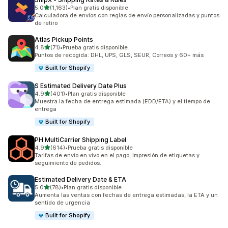
de 5 estrellas
5.0
(1,163)
•
Plan gratis disponible
1163 reseñas en total
Calculadora de envíos con reglas de envío personalizadas y puntos
de retiro
Atlas Pickup Points
de 5 estrellas
4.8
(71)
•
Prueba gratis disponible
71 reseñas en total
Puntos de recogida: DHL, UPS, GLS, SEUR, Correos y 60+ más
Built for Shopify
S Estimated Delivery Date Plus
de 5 estrellas
4.9
(401)
•
Plan gratis disponible
401 reseñas en total
Muestra la fecha de entrega estimada (EDD/ETA) y el tiempo de
entrega
Built for Shopify
PH MultiCarrier Shipping Label
de 5 estrellas
4.9
(614)
•
Prueba gratis disponible
614 reseñas en total
Tarifas de envío en vivo en el pago, impresión de etiquetas y
seguimiento de pedidos.
Estimated Delivery Date & ETA
de 5 estrellas
5.0
(78)
•
Plan gratis disponible
78 reseñas en total
Aumenta las ventas con fechas de entrega estimadas, la ETA y un
sentido de urgencia
Built for Shopify