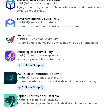
de 5 estrellas
4.3
(162)
•
Instalación gratuita
162 reseñas en total
Agregación de logística de última milla y solución de envíos para
comercio electrónico
Skydropx Envíos y Fulfillment
de 5 estrellas
4.9
(37)
•
Instalación gratuita
37 reseñas en total
Cotiza, crea y rastrea tus envíos en un solo lugar.
Envia.com
de 5 estrellas
4.4
(458)
•
Instalación gratuita
458 reseñas en total
Plataforma de logística para envíos Nacionales e Internacional
Shipping Rate Power Toy
de 5 estrellas
5.0
(28)
•
Plan gratis disponible
28 reseñas en total
Reordena y oculta las tarifas de envío
Built for Shopify
OCT Ocultar métodos de envío
de 5 estrellas
4.9
(19)
•
Plan gratis disponible
19 reseñas en total
Ordena, reordena y oculta tarifas de envío con reglas de pago
Built for Shopify
Zapiet ‑ Tarifas por Distancia
de 5 estrellas
4.9
(124)
•
Instalación gratuita
124 reseñas en total
Tarifas de entrega según el radio de distancia de tus tiendas