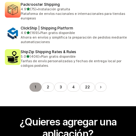
Packrooster Shipping
de 5 estrellas
4.9
(75)
•
Instalación gratuita
75 reseñas en total
Plataforma de envíos nacionales e internacionales para tiendas
europeas
ClickShip | Shipping Platform
de 5 estrellas
4.6
(169)
•
Plan gratis disponible
169 reseñas en total
Ahorra en envíos y simplifica la preparación de pedidos mediante
automatizaciones
ShipZip Shipping Rates & Rules
de 5 estrellas
5.0
(406)
•
Plan gratis disponible
406 reseñas en total
Tarifas de envío personalizadas y fechas de entrega local por
códigos postales.
1
2
3
4
22
¿Quieres agregar una
aplicación?