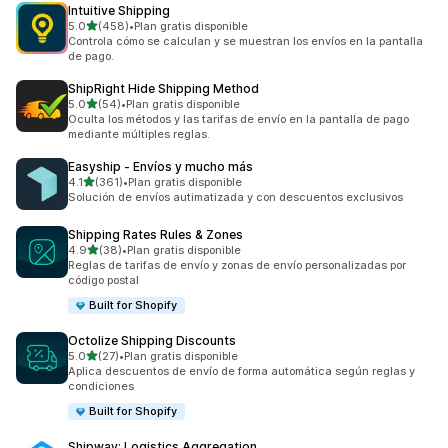
Intuitive Shipping
de 5 estrellas
5.0
(458)
•
Plan gratis disponible
458 reseñas en total
Controla cómo se calculan y se muestran los envíos en la pantalla
de pago.
ShipRight Hide Shipping Method
de 5 estrellas
5.0
(54)
•
Plan gratis disponible
54 reseñas en total
Oculta los métodos y las tarifas de envío en la pantalla de pago
mediante múltiples reglas.
Easyship ‑ Envíos y mucho más
de 5 estrellas
4.1
(361)
•
Plan gratis disponible
361 reseñas en total
Solución de envíos autimatizada y con descuentos exclusivos
Shipping Rates Rules & Zones
de 5 estrellas
4.9
(38)
•
Plan gratis disponible
38 reseñas en total
Reglas de tarifas de envío y zonas de envío personalizadas por
código postal
Built for Shopify
Octolize Shipping Discounts
de 5 estrellas
5.0
(27)
•
Plan gratis disponible
27 reseñas en total
Aplica descuentos de envío de forma automática según reglas y
condiciones
Built for Shopify
Shipway: Logistics Aggregation