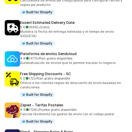
Calculadora de envíos por código postal para configurar tarifas y
reglas por producto
Built for Shopify
Essent Estimated Delivery Date
de 5 estrellas
5.0
(866)
•
Gratis
866 reseñas en total
Muestra la fecha de entrega estimada y el tiempo de envío
(EDD/ETA)
Built for Shopify
Plataforma de envíos Sendcloud
de 5 estrellas
4.6
(477)
•
Plan gratis disponible
477 reseñas en total
Automatización de envíos que te permite escalar tu negocio.
Free Shipping Discounts ‑ SC
de 5 estrellas
5.0
(72)
•
Plan gratis disponible
72 reseñas en total
Ofrece a los clientes reglas de descuento de envío basadas en
condiciones
Built for Shopify
Zapiet ‑ Tarifas Postales
de 5 estrellas
4.9
(128)
•
Prueba gratis disponible
128 reseñas en total
Calcule fácilmente los gastos de envío con el código postal
Built for Shopify
ShipX ‑ Shipping Rates & Rules