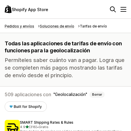
Shopify App Store
Pedidos y envíos
Soluciones de envío
Tarifas de envío
Todas las aplicaciones de tarifas de envío con
funciones para la geolocalización
Permíteles saber cuánto van a pagar. Logra que
se completen más pagos mostrando las tarifas
de envío desde el principio.
509 aplicaciones con
Geolocalización
Borrar
Built for Shopify
SMART Shipping Rates & Rules
de 5 estrellas
4.9
(316)
•
Gratis
316 reseñas en total