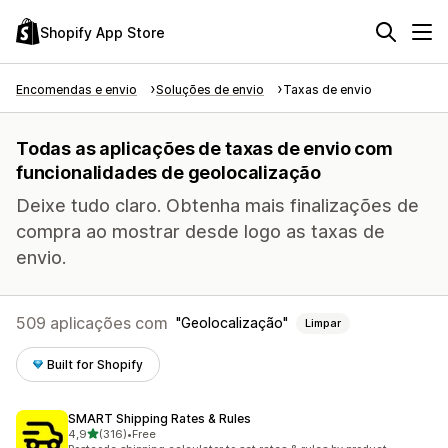
Shopify App Store
Encomendas e envio
Soluções de envio
Taxas de envio
Todas as aplicações de taxas de envio com
funcionalidades de geolocalização
Deixe tudo claro. Obtenha mais finalizações de
compra ao mostrar desde logo as taxas de
envio.
509 aplicações com
Geolocalização
Limpar
Built for Shopify
SMART Shipping Rates & Rules
de 5 estrelas
4,9
(316)
•
Free
316 total de avaliações