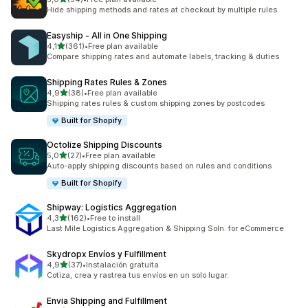
54 total de avaliações
Hide shipping methods and rates at checkout by multiple rules.
Easyship ‑ All in One Shipping
de 5 estrelas
4,1
(361)
•
Free plan available
361 total de avaliações
Compare shipping rates and automate labels, tracking & duties
Shipping Rates Rules & Zones
de 5 estrelas
4,9
(38)
•
Free plan available
38 total de avaliações
Shipping rates rules & custom shipping zones by postcodes
Built for Shopify
Octolize Shipping Discounts
de 5 estrelas
5,0
(27)
•
Free plan available
27 total de avaliações
Auto-apply shipping discounts based on rules and conditions
Built for Shopify
Shipway: Logistics Aggregation
de 5 estrelas
4,3
(162)
•
Free to install
162 total de avaliações
Last Mile Logistics Aggregation & Shipping Soln. for eCommerce
Skydropx Envíos y Fulfillment
de 5 estrelas
4,9
(37)
•
Instalación gratuita
37 total de avaliações
Cotiza, crea y rastrea tus envíos en un solo lugar.
Envia Shipping and Fulfillment