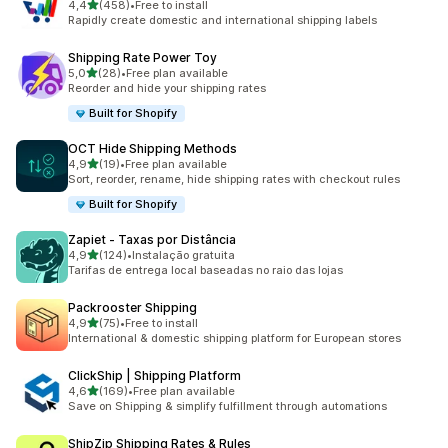
de 5 estrelas
4,4
(458)
•
Free to install
458 total de avaliações
Rapidly create domestic and international shipping labels
Shipping Rate Power Toy
de 5 estrelas
5,0
(28)
•
Free plan available
28 total de avaliações
Reorder and hide your shipping rates
Built for Shopify
OCT Hide Shipping Methods
de 5 estrelas
4,9
(19)
•
Free plan available
19 total de avaliações
Sort, reorder, rename, hide shipping rates with checkout rules
Built for Shopify
Zapiet ‑ Taxas por Distância
de 5 estrelas
4,9
(124)
•
Instalação gratuita
124 total de avaliações
Tarifas de entrega local baseadas no raio das lojas
Packrooster Shipping
de 5 estrelas
4,9
(75)
•
Free to install
75 total de avaliações
International & domestic shipping platform for European stores
ClickShip | Shipping Platform
de 5 estrelas
4,6
(169)
•
Free plan available
169 total de avaliações
Save on Shipping & simplify fulfillment through automations
ShipZip Shipping Rates & Rules