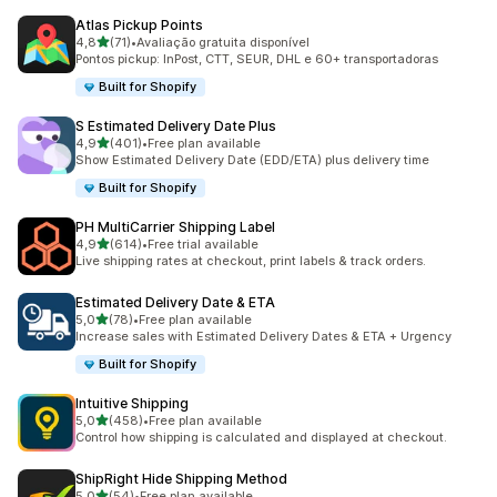
Atlas Pickup Points
de 5 estrelas
4,8
(71)
•
Avaliação gratuita disponível
71 total de avaliações
Pontos pickup: InPost, CTT, SEUR, DHL e 60+ transportadoras
Built for Shopify
S Estimated Delivery Date Plus
de 5 estrelas
4,9
(401)
•
Free plan available
401 total de avaliações
Show Estimated Delivery Date (EDD/ETA) plus delivery time
Built for Shopify
PH MultiCarrier Shipping Label
de 5 estrelas
4,9
(614)
•
Free trial available
614 total de avaliações
Live shipping rates at checkout, print labels & track orders.
Estimated Delivery Date & ETA
de 5 estrelas
5,0
(78)
•
Free plan available
78 total de avaliações
Increase sales with Estimated Delivery Dates & ETA + Urgency
Built for Shopify
Intuitive Shipping
de 5 estrelas
5,0
(458)
•
Free plan available
458 total de avaliações
Control how shipping is calculated and displayed at checkout.
ShipRight Hide Shipping Method
de 5 estrelas
5,0
(54)
•
Free plan available