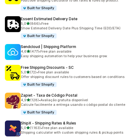
Postcode shipping calculator to set rates & rules by product
Built for Shopify
Essent Estimated Delivery Date
de 5 estrelas
5,0
(866)
•
Free
866 total de avaliações
Show Estimated Delivery Date Plus Shipping Time (EDD/ETA)
Built for Shopify
Sendcloud | Shipping Platform
de 5 estrelas
4,6
(477)
•
Free plan available
477 total de avaliações
Easy shipping automation to help your business grow.
Free Shipping Discounts ‑ SC
de 5 estrelas
5,0
(72)
•
Free plan available
72 total de avaliações
Offer shipping discount rules to customers based on conditions
Built for Shopify
Zapiet ‑ Taxa de Código Postal
de 5 estrelas
4,9
(128)
•
Avaliação gratuita disponível
128 total de avaliações
Calcule facilmente a entrega usando o código postal do cliente
Built for Shopify
ShipX ‑ Shipping Rates & Rules
de 5 estrelas
5,0
(1.163)
•
Free plan available
1163 total de avaliações
Shipping calculator with custom shipping rules & pickup points