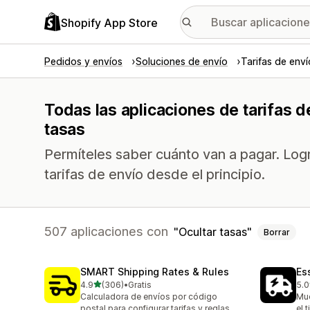
Shopify App Store
Pedidos y envíos
Soluciones de envío
Tarifas de enví
Todas las aplicaciones de tarifas d
tasas
Permíteles saber cuánto van a pagar. Lo
tarifas de envío desde el principio.
507 aplicaciones con
Ocultar tasas
Borrar
SMART Shipping Rates & Rules
Es
de 5 estrellas
4.9
(306)
•
Gratis
5.0
306 reseñas en total
862
Calculadora de envíos por código
Mue
postal para configurar tarifas y reglas
el 