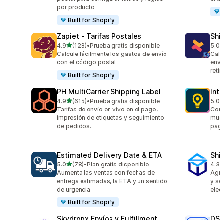
por producto
Built for Shopify
Zapiet ‑ Tarifas Postales
Sh
de 5 estrellas
4.9
(128)
•
Prueba gratis disponible
5.0
128 reseñas en total
116
Calcule fácilmente los gastos de envío
Cal
con el código postal
env
reti
Built for Shopify
PH MultiCarrier Shipping Label
In
de 5 estrellas
4.9
(615)
•
Prueba gratis disponible
5.0
615 reseñas en total
458
Tarifas de envío en vivo en el pago,
Con
impresión de etiquetas y seguimiento
mue
de pedidos.
pa
Estimated Delivery Date & ETA
Sh
de 5 estrellas
5.0
(78)
•
Plan gratis disponible
4.3
78 reseñas en total
163
Aumenta las ventas con fechas de
Agr
entrega estimadas, la ETA y un sentido
y s
de urgencia
ele
Built for Shopify
Skydropx Envíos y Fulfillment
DS