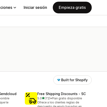
aciones
Iniciar sesión
Empieza gratis
Built for Shopify
 Sendcloud
Free Shipping Discounts ‑ SC
de 5 estrellas
ponible
5.0
(72)
•
Plan gratis disponible
72 reseñas en total
que te
Ofrece a los clientes reglas de
.
descuento de envío basadas en