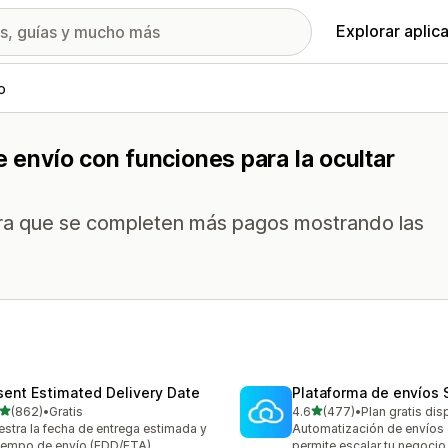
Explorar aplic
o
e envío con funciones para la ocultar
gra que se completen más pagos mostrando las
sent Estimated Delivery Date
Plataforma de envíos
de 5 estrellas
de 5 estrellas
(862)
•
Gratis
4.6
(477)
•
Plan gratis dis
 reseñas en total
477 reseñas en total
stra la fecha de entrega estimada y
Automatización de envíos 
tiempo de envío (EDD/ETA)
permite escalar tu negocio