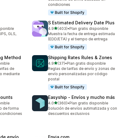
condiciones
Built for Shopify
S Estimated Delivery Date Plus
de 5 estrellas
sponible
4.9
(403)
•
Plan gratis disponible
403 reseñas en total
UPS, GLS,
Muestra la fecha de entrega estimada
(EDD/ETA) y el tiempo de entrega
Built for Shopify
ing Method
Shipping Rates Rules & Zones
de 5 estrellas
onible
4.9
(37)
•
Plan gratis disponible
37 reseñas en total
rifas de
Reglas de tarifas de envío y zonas de
go mediante
envío personalizadas por código
postal
Built for Shopify
counts
Easyship ‑ Envíos y mucho más
de 5 estrellas
onible
4.0
(360)
•
Plan gratis disponible
360 reseñas en total
o de forma
Solución de envíos autimatizada y con
 condiciones
descuentos exclusivos
de envío
Envia.com