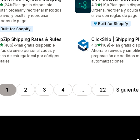
de 5 estrellas
de 5 estrellas
(24)
•
Plan gratis disponible
4.9
(19)
•
Plan gratis disp
reseñas en total
19 reseñas en total
ltar, ordenar y reordenar métodos
Ordena, reordena y oculta t
envío, y ocultar y reordenar
envío con reglas de pago
todos de pago
Built for Shopify
Built for Shopify
ipZip Shipping Rates & Rules
ClickShip | Shipping P
de 5 estrellas
de 5 estrellas
(406)
•
Plan gratis disponible
4.6
(169)
•
Plan gratis dis
 reseñas en total
169 reseñas en total
ifas de envío personalizadas y
Ahorra en envíos y simplifi
has de entrega local por códigos
preparación de pedidos m
tales.
automatizaciones
Siguiente
1
2
3
4
…
22