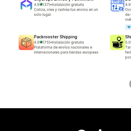
de 5 estrellas
4.9
(37)
•
Instalación gratuita
4.9
37 reseñas en total
24 
Cotiza, crea y rastrea tus envíos en un
Ocu
solo lugar.
de 
mé
Packrooster Shipping
Sh
de 5 estrellas
4.9
(75)
•
Instalación gratuita
5.0
75 reseñas en total
406
Plataforma de envíos nacionales e
Tar
internacionales para tiendas europeas
fec
pos