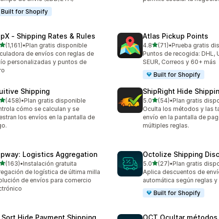
Built for Shopify
ipX ‑ Shipping Rates & Rules
Atlas Pickup Points
de 5 estrellas
de 5 estrellas
(1,161)
•
Plan gratis disponible
4.8
(71)
•
Prueba gratis di
1 reseñas en total
71 reseñas en total
culadora de envíos con reglas de
Puntos de recogida: DHL, 
ío personalizadas y puntos de
SEUR, Correos y 60+ más
ro
Built for Shopify
tuitive Shipping
ShipRight Hide Shipp
de 5 estrellas
de 5 estrellas
(458)
•
Plan gratis disponible
5.0
(54)
•
Plan gratis disp
 reseñas en total
54 reseñas en total
trola cómo se calculan y se
Oculta los métodos y las ta
stran los envíos en la pantalla de
envío en la pantalla de pa
go.
múltiples reglas.
ipway: Logistics Aggregation
Octolize Shipping Dis
de 5 estrellas
de 5 estrellas
(163)
•
Instalación gratuita
5.0
(27)
•
Plan gratis disp
 reseñas en total
27 reseñas en total
egación de logística de última milla
Aplica descuentos de enví
olución de envíos para comercio
automática según reglas y
ctrónico
Built for Shopify
 Sort Hide Payment Shipping
OCT Ocultar métodos 