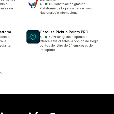
de 5 estrellas
onible
4.3
(459)
•
Instalación gratuita
459 reseñas en total
arifas de
Plataforma de logística para envíos
Nacionales e Internacional
latform
Octolize Pickup Points PRO
de 5 estrellas
ponible
5.0
(52)
•
Plan gratis disponible
52 reseñas en total
ca la
Ofrece a tus clientes la opción de elegir
ediante
puntos de retiro de 54 empresas de
transporte