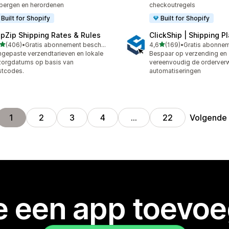
bergen en herordenen
checkoutregels
Built for Shopify
Built for Shopify
ipZip Shipping Rates & Rules
ClickShip | Shipping P
van 5 sterren
van 5 sterren
(406)
•
Gratis abonnement beschikbaar
4,6
(169)
•
 recensies in totaal
169 recensies in totaal
gepaste verzendtarieven en lokale
Bespaar op verzending en
orgdatums op basis van
vereenvoudig de orderver
stcodes.
automatiseringen
Volgende
1
2
3
4
…
22
je een app toevo