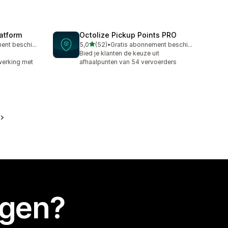
latform
Octolize Pickup Points PRO
van 5 sterren
Gratis abonnement beschikbaar
5,0
(52)
•
Gratis abonnement beschikbaar
52 recensies in totaal
Bied je klanten de keuze uit
werking met
afhaalpunten van 54 vervoerders
egen?