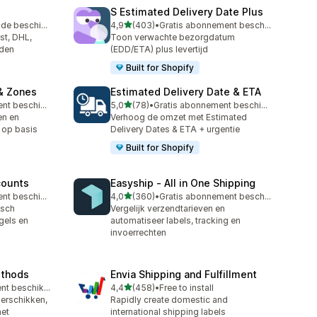
S Estimated Delivery Date Plus
van 5 sterren
Gratis proefperiode beschikbaar
4,9
(403)
•
Gratis abonnement beschikbaar
403 recensies in totaal
st, DHL,
Toon verwachte bezorgdatum
nden
(EDD/ETA) plus levertijd
Built for Shopify
& Zones
Estimated Delivery Date & ETA
van 5 sterren
Gratis abonnement beschikbaar
5,0
(78)
•
Gratis abonnement beschikbaar
78 recensies in totaal
en en
Verhoog de omzet met Estimated
 op basis
Delivery Dates & ETA + urgentie
Built for Shopify
counts
Easyship ‑ All in One Shipping
van 5 sterren
Gratis abonnement beschikbaar
4,0
(360)
•
Gratis abonnement beschikbaar
360 recensies in totaal
isch
Vergelijk verzendtarieven en
gels en
automatiseer labels, tracking en
invoerrechten
ethods
Envia Shipping and Fulfillment
van 5 sterren
Gratis abonnement beschikbaar
4,4
(458)
•
Free to install
458 recensies in totaal
herschikken,
Rapidly create domestic and
et
international shipping labels