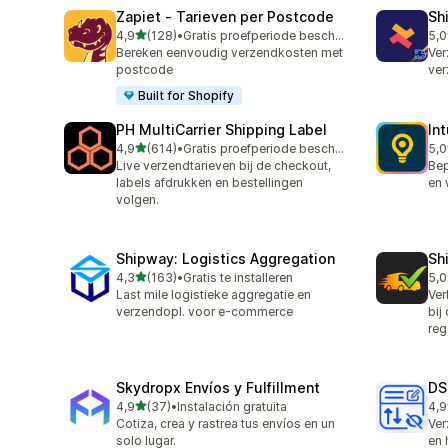
Zapiet ‑ Tarieven per Postcode
Sh
van 5 sterren
4,9
(128)
•
Gratis proefperiode beschikbaar
5,0
128 recensies in totaal
116
Bereken eenvoudig verzendkosten met
Ver
postcode
ver
Built for Shopify
PH MultiCarrier Shipping Label
In
van 5 sterren
4,9
(614)
•
Gratis proefperiode beschikbaar
5,0
614 recensies in totaal
458
Live verzendtarieven bij de checkout,
Bep
labels afdrukken en bestellingen
en 
volgen.
Shipway: Logistics Aggregation
Sh
van 5 sterren
4,3
(163)
•
Gratis te installeren
5,0
163 recensies in totaal
54 
Last mile logistieke aggregatie en
Ver
verzendopl. voor e-commerce
bij
reg
Skydropx Envíos y Fulfillment
DS
van 5 sterren
4,9
(37)
•
Instalación gratuita
4,9
37 recensies in totaal
24 
Cotiza, crea y rastrea tus envíos en un
Ver
solo lugar.
en 