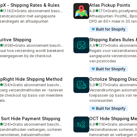
ipX ‑ Shipping Rates & Rules
Atlas Pickup Points
van 5 sterren
van 5 sterren
(1.162)
•
Gratis abonnement beschikbaar
4,8
(71)
•
2 recensies in totaal
71 recensies in totaal
zendcalculator met aangepaste
Afhaalpunten: PostNL, Bpo
zendregels en afhaalpunten
DPD en 60+ meer in 35 la
Built for Shopify
tuitive Shipping
Shipping Rates Rules 
van 5 sterren
van 5 sterren
(458)
•
Gratis abonnement beschikbaar
4,9
(37)
•
 recensies in totaal
37 recensies in totaal
aal hoe verzending wordt berekend
Regels voor verzendtariev
weergegeven bij de checkout.
aangepaste verzendzones
van postcodes
Built for Shopify
ipRight Hide Shipping Method
Octolize Shipping Dis
van 5 sterren
van 5 sterren
(54)
•
Gratis abonnement beschikbaar
5,0
(27)
•
recensies in totaal
27 recensies in totaal
berg verzendmethoden en -tarieven
Verzendkortingen automat
 de checkout op basis van meerdere
toepassen op basis van re
els.
voorwaarden
Built for Shopify
 Sort Hide Payment Shipping
OCT Hide Shipping M
van 5 sterren
van 5 sterren
(24)
•
Gratis abonnement beschikbaar
4,9
(19)
•
recensies in totaal
19 recensies in totaal
zendmethoden verbergen, sorteren
Verzendtarieven sorteren, 
herordenen, betaalmethoden
hernoemen en verbergen m