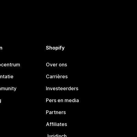
n
Shopify
pcentrum
Over ons
ntatie
Carrières
mmunity
Investeerders
g
Pers en media
Partners
Affiliates
Juridisch