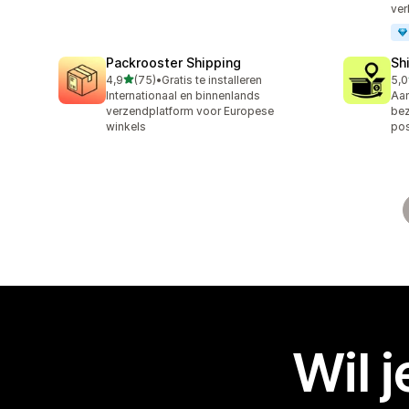
ver
Packrooster Shipping
Sh
van 5 sterren
4,9
(75)
•
Gratis te installeren
5,0
75 recensies in totaal
406
Internationaal en binnenlands
Aan
verzendplatform voor Europese
bez
winkels
po
Wil 