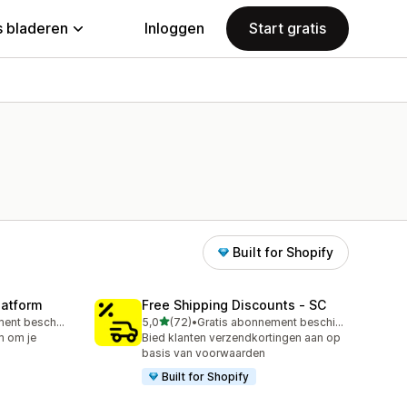
 bladeren
Inloggen
Start gratis
Built for Shopify
latform
Free Shipping Discounts ‑ SC
van 5 sterren
Gratis abonnement beschikbaar
5,0
(72)
•
Gratis abonnement beschikbaar
72 recensies in totaal
m om je
Bied klanten verzendkortingen aan op
basis van voorwaarden
Built for Shopify