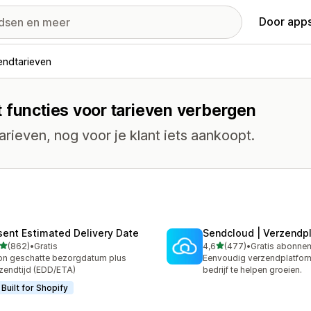
Door apps
endtarieven
 functies voor tarieven verbergen
rieven, nog voor je klant iets aankoopt.
sent Estimated Delivery Date
Sendcloud | Verzendp
van 5 sterren
van 5 sterren
(862)
•
Gratis
4,6
(477)
•
 recensies in totaal
477 recensies in totaal
n geschatte bezorgdatum plus
Eenvoudig verzendplatfor
zendtijd (EDD/ETA)
bedrijf te helpen groeien.
Built for Shopify