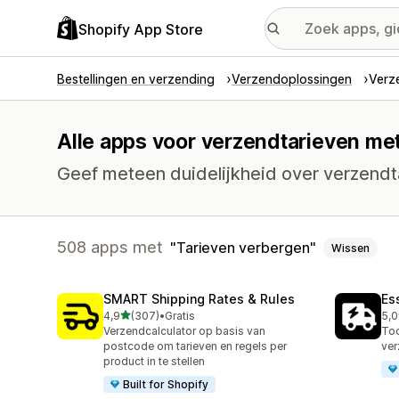
Shopify App Store
Bestellingen en verzending
Verzendoplossingen
Verz
Alle apps voor verzendtarieven met
Geef meteen duidelijkheid over verzendta
508 apps met
Tarieven verbergen
Wissen
SMART Shipping Rates & Rules
Es
van 5 sterren
4,9
(307)
•
Gratis
5,0
307 recensies in totaal
862
Verzendcalculator op basis van
Too
postcode om tarieven en regels per
ver
product in te stellen
Built for Shopify