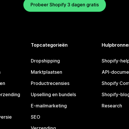
Probeer Shopify 3 dagen gratis
Topcategorieën
Hulpbronne
Dropshipping
Shopify-hel
n
Marktplaatsen
API-docume
pen
Productrecensies
Shopify Co
erzending
Upselling en bundels
Shopify-blo
E-mailmarketing
Research
ersie
SEO
Verzending