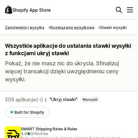
Shopify App Store
Zamówienia i wysyłka
Rozwiązania wysyłkowe
Stawki wysyłki
Wszystkie aplikacje do ustalania stawki wysyłki
z funkcjami ukryj stawki
Pokaż, że nie masz nic do ukrycia. Sfinalizuj
więcej transakcji dzięki uwzględnieniu ceny
wysyłki.
509 aplikacje(-i) z
Ukryj stawki
Wyczyść
Built for Shopify
SMART Shipping Rates & Rules
na 5 gwiazdek
4,9
(316)
•
Free
Łączna liczba recenzji: 316