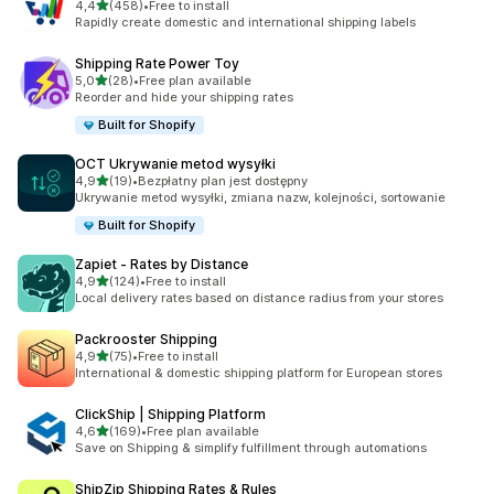
na 5 gwiazdek
4,4
(458)
•
Free to install
Łączna liczba recenzji: 458
Rapidly create domestic and international shipping labels
Shipping Rate Power Toy
na 5 gwiazdek
5,0
(28)
•
Free plan available
Łączna liczba recenzji: 28
Reorder and hide your shipping rates
Built for Shopify
OCT Ukrywanie metod wysyłki
na 5 gwiazdek
4,9
(19)
•
Bezpłatny plan jest dostępny
Łączna liczba recenzji: 19
Ukrywanie metod wysyłki, zmiana nazw, kolejności, sortowanie
Built for Shopify
Zapiet ‑ Rates by Distance
na 5 gwiazdek
4,9
(124)
•
Free to install
Łączna liczba recenzji: 124
Local delivery rates based on distance radius from your stores
Packrooster Shipping
na 5 gwiazdek
4,9
(75)
•
Free to install
Łączna liczba recenzji: 75
International & domestic shipping platform for European stores
ClickShip | Shipping Platform
na 5 gwiazdek
4,6
(169)
•
Free plan available
Łączna liczba recenzji: 169
Save on Shipping & simplify fulfillment through automations
ShipZip Shipping Rates & Rules