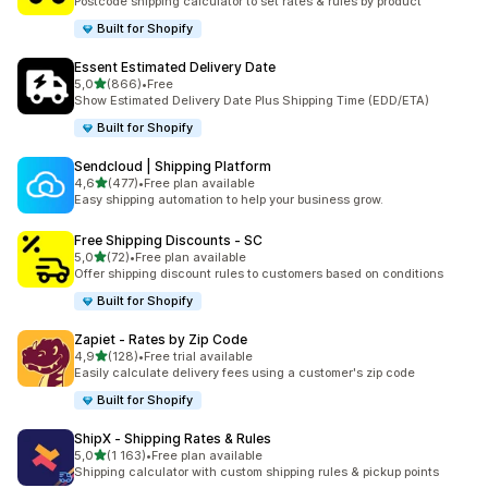
Postcode shipping calculator to set rates & rules by product
Built for Shopify
Essent Estimated Delivery Date
na 5 gwiazdek
5,0
(866)
•
Free
Łączna liczba recenzji: 866
Show Estimated Delivery Date Plus Shipping Time (EDD/ETA)
Built for Shopify
Sendcloud | Shipping Platform
na 5 gwiazdek
4,6
(477)
•
Free plan available
Łączna liczba recenzji: 477
Easy shipping automation to help your business grow.
Free Shipping Discounts ‑ SC
na 5 gwiazdek
5,0
(72)
•
Free plan available
Łączna liczba recenzji: 72
Offer shipping discount rules to customers based on conditions
Built for Shopify
Zapiet ‑ Rates by Zip Code
na 5 gwiazdek
4,9
(128)
•
Free trial available
Łączna liczba recenzji: 128
Easily calculate delivery fees using a customer's zip code
Built for Shopify
ShipX ‑ Shipping Rates & Rules
na 5 gwiazdek
5,0
(1 163)
•
Free plan available
Łączna liczba recenzji: 1163
Shipping calculator with custom shipping rules & pickup points