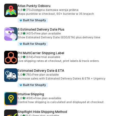
Atlas Punkty Odbioru
na 5 gwiazdek
4,8
(71)
•
Dostępna darmowa wersja próbna
Łączna liczba recenzji: 71
Mapa punktów w checkout, 60+ kurierów w 35 krajach
Built for Shopify
S Estimated Delivery Date Plus
na 5 gwiazdek
4,9
(401)
•
Free plan available
Łączna liczba recenzji: 401
Show Estimated Delivery Date (EDD/ETA) plus delivery time
Built for Shopify
PH MultiCarrier Shipping Label
na 5 gwiazdek
4,9
(614)
•
Free trial available
Łączna liczba recenzji: 614
Live shipping rates at checkout, print labels & track orders.
Estimated Delivery Date & ETA
na 5 gwiazdek
5,0
(78)
•
Free plan available
Łączna liczba recenzji: 78
Increase sales with Estimated Delivery Dates & ETA + Urgency
Built for Shopify
Intuitive Shipping
na 5 gwiazdek
5,0
(458)
•
Free plan available
Łączna liczba recenzji: 458
Control how shipping is calculated and displayed at checkout.
ShipRight Hide Shipping Method
na 5 gwiazdek
5,0
(54)
•
Free plan available