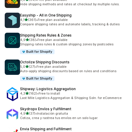
Łączna liczba recenzji: 54
Hide shipping methods and rates at checkout by multiple rules.
Easyship ‑ All in One Shipping
na 5 gwiazdek
4,1
(361)
•
Free plan available
Łączna liczba recenzji: 361
Compare shipping rates and automate labels, tracking & duties
Shipping Rates Rules & Zones
na 5 gwiazdek
4,9
(38)
•
Free plan available
Łączna liczba recenzji: 38
Shipping rates rules & custom shipping zones by postcodes
Built for Shopify
Octolize Shipping Discounts
na 5 gwiazdek
5,0
(27)
•
Free plan available
Łączna liczba recenzji: 27
Auto-apply shipping discounts based on rules and conditions
Built for Shopify
Shipway: Logistics Aggregation
na 5 gwiazdek
4,3
(162)
•
Free to install
Łączna liczba recenzji: 162
Last Mile Logistics Aggregation & Shipping Soln. for eCommerce
Skydropx Envíos y Fulfillment
na 5 gwiazdek
4,9
(37)
•
Instalación gratuita
Łączna liczba recenzji: 37
Cotiza, crea y rastrea tus envíos en un solo lugar.
Envia Shipping and Fulfillment