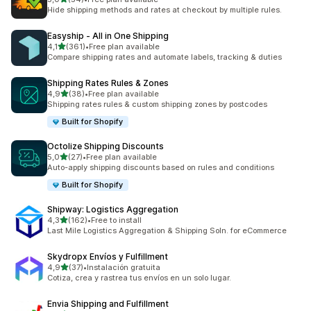
Celkový počet recenzí: 54
Hide shipping methods and rates at checkout by multiple rules.
Easyship ‑ All in One Shipping
z 5 hvězd
4,1
(361)
•
Free plan available
Celkový počet recenzí: 361
Compare shipping rates and automate labels, tracking & duties
Shipping Rates Rules & Zones
z 5 hvězd
4,9
(38)
•
Free plan available
Celkový počet recenzí: 38
Shipping rates rules & custom shipping zones by postcodes
Built for Shopify
Octolize Shipping Discounts
z 5 hvězd
5,0
(27)
•
Free plan available
Celkový počet recenzí: 27
Auto-apply shipping discounts based on rules and conditions
Built for Shopify
Shipway: Logistics Aggregation
z 5 hvězd
4,3
(162)
•
Free to install
Celkový počet recenzí: 162
Last Mile Logistics Aggregation & Shipping Soln. for eCommerce
Skydropx Envíos y Fulfillment
z 5 hvězd
4,9
(37)
•
Instalación gratuita
Celkový počet recenzí: 37
Cotiza, crea y rastrea tus envíos en un solo lugar.
Envia Shipping and Fulfillment