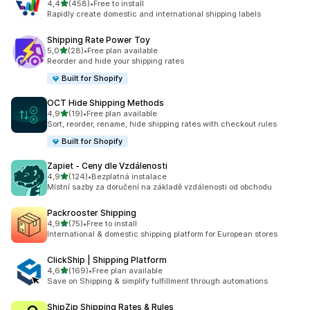
z 5 hvězd
4,4
(458)
•
Free to install
Celkový počet recenzí: 458
Rapidly create domestic and international shipping labels
Shipping Rate Power Toy
z 5 hvězd
5,0
(28)
•
Free plan available
Celkový počet recenzí: 28
Reorder and hide your shipping rates
Built for Shopify
OCT Hide Shipping Methods
z 5 hvězd
4,9
(19)
•
Free plan available
Celkový počet recenzí: 19
Sort, reorder, rename, hide shipping rates with checkout rules
Built for Shopify
Zapiet ‑ Ceny dle Vzdálenosti
z 5 hvězd
4,9
(124)
•
Bezplatná instalace
Celkový počet recenzí: 124
Místní sazby za doručení na základě vzdálenosti od obchodu
Packrooster Shipping
z 5 hvězd
4,9
(75)
•
Free to install
Celkový počet recenzí: 75
International & domestic shipping platform for European stores
ClickShip | Shipping Platform
z 5 hvězd
4,6
(169)
•
Free plan available
Celkový počet recenzí: 169
Save on Shipping & simplify fulfillment through automations
ShipZip Shipping Rates & Rules