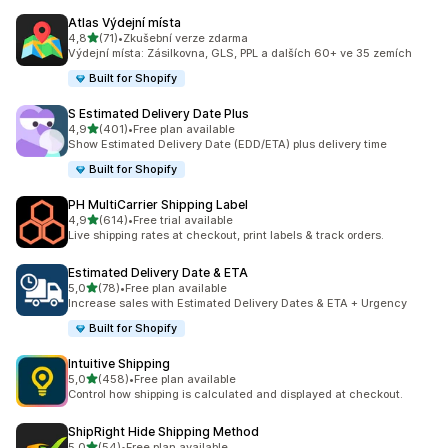
Atlas Výdejní místa
z 5 hvězd
4,8
(71)
•
Zkušební verze zdarma
Celkový počet recenzí: 71
Výdejní místa: Zásilkovna, GLS, PPL a dalších 60+ ve 35 zemích
Built for Shopify
S Estimated Delivery Date Plus
z 5 hvězd
4,9
(401)
•
Free plan available
Celkový počet recenzí: 401
Show Estimated Delivery Date (EDD/ETA) plus delivery time
Built for Shopify
PH MultiCarrier Shipping Label
z 5 hvězd
4,9
(614)
•
Free trial available
Celkový počet recenzí: 614
Live shipping rates at checkout, print labels & track orders.
Estimated Delivery Date & ETA
z 5 hvězd
5,0
(78)
•
Free plan available
Celkový počet recenzí: 78
Increase sales with Estimated Delivery Dates & ETA + Urgency
Built for Shopify
Intuitive Shipping
z 5 hvězd
5,0
(458)
•
Free plan available
Celkový počet recenzí: 458
Control how shipping is calculated and displayed at checkout.
ShipRight Hide Shipping Method
z 5 hvězd
5,0
(54)
•
Free plan available