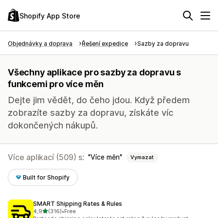
Shopify App Store
Objednávky a doprava
Řešení expedice
Sazby za dopravu
Všechny aplikace pro sazby za dopravu s
funkcemi pro více měn
Dejte jim vědět, do čeho jdou. Když předem
zobrazíte sazby za dopravu, získáte víc
dokončených nákupů.
Více aplikací (509) s:
Více měn
Vymazat
Built for Shopify
SMART Shipping Rates & Rules
z 5 hvězd
4,9
(316)
•
Free
Celkový počet recenzí: 316