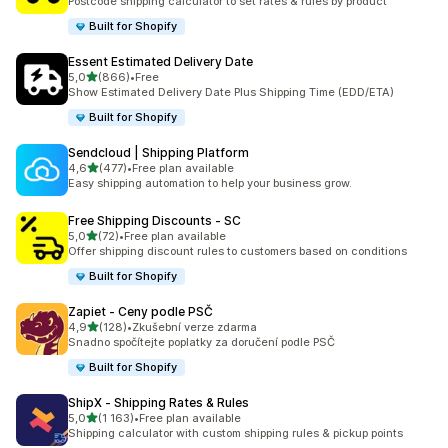
Postcode shipping calculator to set rates & rules by product
Built for Shopify
Essent Estimated Delivery Date
z 5 hvězd
5,0
(866)
•
Free
Celkový počet recenzí: 866
Show Estimated Delivery Date Plus Shipping Time (EDD/ETA)
Built for Shopify
Sendcloud | Shipping Platform
z 5 hvězd
4,6
(477)
•
Free plan available
Celkový počet recenzí: 477
Easy shipping automation to help your business grow.
Free Shipping Discounts ‑ SC
z 5 hvězd
5,0
(72)
•
Free plan available
Celkový počet recenzí: 72
Offer shipping discount rules to customers based on conditions
Built for Shopify
Zapiet ‑ Ceny podle PSČ
z 5 hvězd
4,9
(128)
•
Zkušební verze zdarma
Celkový počet recenzí: 128
Snadno spočítejte poplatky za doručení podle PSČ
Built for Shopify
ShipX ‑ Shipping Rates & Rules
z 5 hvězd
5,0
(1 163)
•
Free plan available
Celkový počet recenzí: 1163
Shipping calculator with custom shipping rules & pickup points