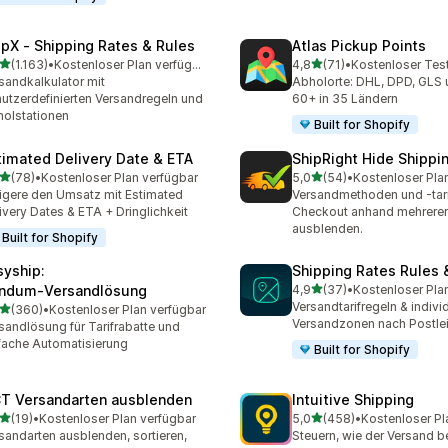
ipX ‑ Shipping Rates & Rules
Atlas Pickup Points
von 5 Sternen
von 5 Sternen
(1.163)
•
Kostenloser Plan verfügbar
4,8
(71)
•
Kostenloser Tes
3 Rezensionen insgesamt
71 Rezensionen insgesamt
sandkalkulator mit
Abholorte: DHL, DPD, GLS 
utzerdefinierten Versandregeln und
60+ in 35 Ländern
olstationen
Built for Shopify
timated Delivery Date & ETA
ShipRight Hide Shipp
von 5 Sternen
von 5 Sternen
(78)
•
Kostenloser Plan verfügbar
5,0
(54)
•
Kostenloser Pla
Rezensionen insgesamt
54 Rezensionen insgesam
igere den Umsatz mit Estimated
Versandmethoden und -tari
ivery Dates & ETA + Dringlichkeit
Checkout anhand mehrerer
ausblenden.
Built for Shopify
syship:
Shipping Rates Rules 
von 5 Sternen
ndum‑Versandlösung
4,9
(37)
•
Kostenloser Pla
37 Rezensionen insgesam
Versandtarifregeln & indivi
von 5 Sternen
(360)
•
Kostenloser Plan verfügbar
 Rezensionen insgesamt
Versandzonen nach Postlei
sandlösung für Tarifrabatte und
fache Automatisierung
Built for Shopify
T Versandarten ausblenden
Intuitive Shipping
von 5 Sternen
von 5 Sternen
(19)
•
Kostenloser Plan verfügbar
5,0
(458)
•
Kostenloser Pl
Rezensionen insgesamt
458 Rezensionen insgesa
sandarten ausblenden, sortieren,
Steuern, wie der Versand b