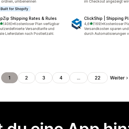
 ordnen, umbenennen
im Checkout angezeigt wir
Built for Shopify
ipZip Shipping Rates & Rules
ClickShip | Shipping P
von 5 Sternen
von 5 Sternen
(406)
•
Kostenloser Plan verfügbar
4,6
(169)
•
Kostenloser Pl
 Rezensionen insgesamt
169 Rezensionen insgesa
utzerdefinierte Versandtarife und
Versandkosten sparen und 
ale Lieferdaten nach Postleitzahl.
durch Automatisierungen v
Weiter
1
2
3
4
…
22