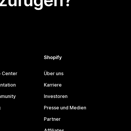
nzufügen?
Shopify
p Center
Über uns
ntation
Karriere
mmunity
Investoren
g
Presse und Medien
Partner
Affiliates