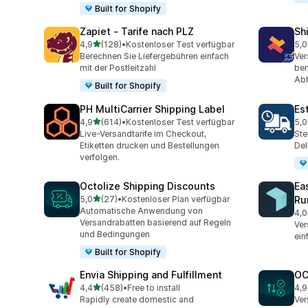
Built for Shopify
Zapiet ‑ Tarife nach PLZ
Sh
von 5 Sternen
4,9
(128)
•
Kostenloser Test verfügbar
5,0
128 Rezensionen insgesamt
116
Berechnen Sie Liefergebühren einfach
Ver
mit der Postleitzahl
ben
Abh
Built for Shopify
PH MultiCarrier Shipping Label
Es
von 5 Sternen
4,9
(614)
•
Kostenloser Test verfügbar
5,0
614 Rezensionen insgesamt
78 
Live-Versandtarife im Checkout,
Ste
Etiketten drucken und Bestellungen
Del
verfolgen.
Octolize Shipping Discounts
Ea
von 5 Sternen
5,0
(27)
•
Kostenloser Plan verfügbar
Ru
27 Rezensionen insgesamt
Automatische Anwendung von
4,0
360
Versandrabatten basierend auf Regeln
Ver
und Bedingungen
ein
Built for Shopify
Envia Shipping and Fulfillment
OC
von 5 Sternen
4,4
(458)
•
Free to install
4,9
458 Rezensionen insgesamt
19 
Rapidly create domestic and
Ver