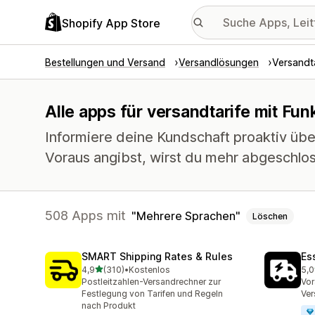
Shopify App Store
Bestellungen und Versand
Versandlösungen
Versandta
Alle apps für versandtarife mit Fu
Informiere deine Kundschaft proaktiv übe
Voraus angibst, wirst du mehr abgeschlo
508 Apps mit
Mehrere Sprachen
Löschen
SMART Shipping Rates & Rules
Es
von 5 Sternen
4,9
(310)
•
Kostenlos
5,0
310 Rezensionen insgesamt
862
Postleitzahlen-Versandrechner zur
Vor
Festlegung von Tarifen und Regeln
Ver
nach Produkt