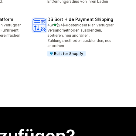
d.
Entfernungsradius von Ihren Laden
latform
DS Sort Hide Payment Shipping
von 5 Sternen
an verfügbar
4,9
(24)
•
Kostenloser Plan verfügbar
mt
24 Rezensionen insgesamt
Fulfillment
Versandmethoden ausblenden,
ereinfachen
sortieren, neu anordnen,
Zahlungsmethoden ausblenden, neu
anordnen
Built for Shopify