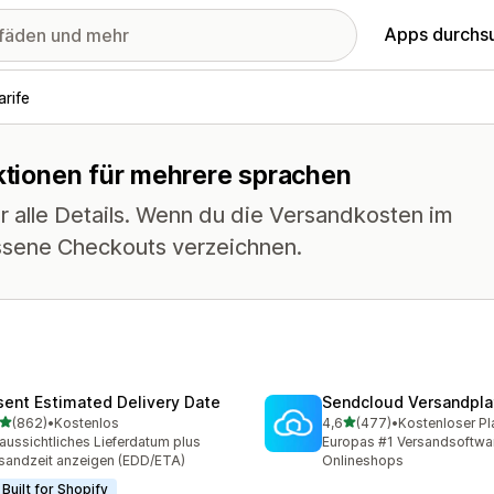
Apps durchs
rife
nktionen für mehrere sprachen
r alle Details. Wenn du die Versandkosten im
ssene Checkouts verzeichnen.
sent Estimated Delivery Date
Sendcloud Versandpla
von 5 Sternen
von 5 Sternen
(862)
•
Kostenlos
4,6
(477)
•
Kostenloser Pl
 Rezensionen insgesamt
477 Rezensionen insgesa
aussichtliches Lieferdatum plus
Europas #1 Versandsoftwar
sandzeit anzeigen (EDD/ETA)
Onlineshops
Built for Shopify