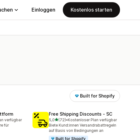
uchen
Einloggen
Kostenlos starten
Built for Shopify
ttform
Free Shipping Discounts ‑ SC
von 5 Sternen
an verfügbar
5,0
(72)
•
Kostenloser Plan verfügbar
mt
72 Rezensionen insgesamt
e für
Biete Kund:innen Versandrabattregeln
auf Basis von Bedingungen an
Built for Shopify