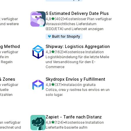
S Estimated Delivery Date Plus
von 5 Sternen
t verfügbar
4,9
(402)
•
Kostenloser Plan verfügbar
402 Rezensionen insgesamt
und weitere
Voraussichtliches Lieferdatum
(EDD/ETA) und Lieferzeit anzeigen
Built for Shopify
ing Method
Shipway: Logistics Aggregation
von 5 Sternen
n verfügbar
4,3
(162)
•
Kostenlose Installation
t
162 Rezensionen insgesamt
fe im
Logistikbündelung für die letzte Meile
 Regeln
und Versandlösung für den E-
Commerce
& Zones
Skydropx Envíos y Fulfillment
von 5 Sternen
n verfügbar
4,9
(37)
•
Instalación gratuita
t
37 Rezensionen insgesamt
duelle
Cotiza, crea y rastrea tus envíos en un
tzahlen
solo lugar.
Zapiet ‑ Tarife nach Distanz
von 5 Sternen
an verfügbar
4,9
(124)
•
Kostenlose Installation
mt
124 Rezensionen insgesamt
erechnet und
Liefertarife basierte aufm