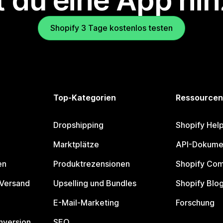
 du eine App hi
Shopify 3 Tage kostenlos testen
Top-Kategorien
Ressourcen
Dropshipping
Shopify Hel
Marktplätze
API-Dokume
en
Produktrezensionen
Shopify Co
 Versand
Upselling und Bundles
Shopify Blo
E-Mail-Marketing
Forschung
nversion
SEO