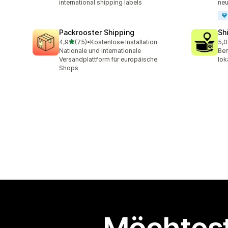
international shipping labels
neu
Packrooster Shipping
Sh
von 5 Sternen
4,9
(75)
•
Kostenlose Installation
5,0
75 Rezensionen insgesamt
406
Nationale und internationale
Ben
Versandplattform für europäische
lok
Shops