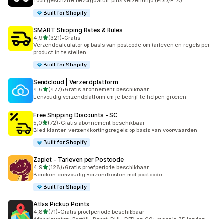
Toon geschatte bezorgdatum plus verzendtijd (EDD/ETA)
Built for Shopify
SMART Shipping Rates & Rules
van 5 sterren
4,9
(321)
•
Gratis
321 recensies in totaal
Verzendcalculator op basis van postcode om tarieven en regels per
product in te stellen
Built for Shopify
Sendcloud | Verzendplatform
van 5 sterren
4,6
(477)
•
Gratis abonnement beschikbaar
477 recensies in totaal
Eenvoudig verzendplatform om je bedrijf te helpen groeien.
Free Shipping Discounts ‑ SC
van 5 sterren
5,0
(72)
•
Gratis abonnement beschikbaar
72 recensies in totaal
Bied klanten verzendkortingsregels op basis van voorwaarden
Built for Shopify
Zapiet ‑ Tarieven per Postcode
van 5 sterren
4,9
(128)
•
Gratis proefperiode beschikbaar
128 recensies in totaal
Bereken eenvoudig verzendkosten met postcode
Built for Shopify
Atlas Pickup Points
van 5 sterren
4,8
(71)
•
Gratis proefperiode beschikbaar
71 recensies in totaal