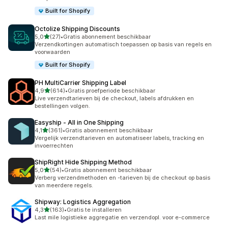
Built for Shopify
Octolize Shipping Discounts
van 5 sterren
5,0
(27)
•
Gratis abonnement beschikbaar
27 recensies in totaal
Verzendkortingen automatisch toepassen op basis van regels en
voorwaarden
Built for Shopify
PH MultiCarrier Shipping Label
van 5 sterren
4,9
(614)
•
Gratis proefperiode beschikbaar
614 recensies in totaal
Live verzendtarieven bij de checkout, labels afdrukken en
bestellingen volgen.
Easyship ‑ All in One Shipping
van 5 sterren
4,1
(361)
•
Gratis abonnement beschikbaar
361 recensies in totaal
Vergelijk verzendtarieven en automatiseer labels, tracking en
invoerrechten
ShipRight Hide Shipping Method
van 5 sterren
5,0
(54)
•
Gratis abonnement beschikbaar
54 recensies in totaal
Verberg verzendmethoden en -tarieven bij de checkout op basis
van meerdere regels.
Shipway: Logistics Aggregation
van 5 sterren
4,3
(163)
•
Gratis te installeren
163 recensies in totaal
Last mile logistieke aggregatie en verzendopl. voor e-commerce