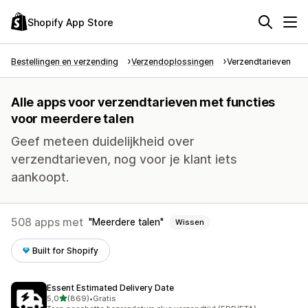
Shopify App Store
Bestellingen en verzending
Verzendoplossingen
Verzendtarieven
Alle apps voor verzendtarieven met functies
voor meerdere talen
Geef meteen duidelijkheid over
verzendtarieven, nog voor je klant iets
aankoopt.
508 apps met
Meerdere talen
Wissen
Built for Shopify
Essent Estimated Delivery Date
van 5 sterren
5,0
(869)
•
Gratis
869 recensies in totaal