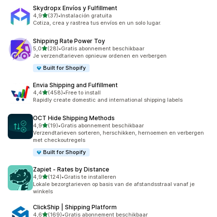
Skydropx Envíos y Fulfillment
van 5 sterren
4,9
(37)
•
Instalación gratuita
37 recensies in totaal
Cotiza, crea y rastrea tus envíos en un solo lugar.
Shipping Rate Power Toy
van 5 sterren
5,0
(28)
•
Gratis abonnement beschikbaar
28 recensies in totaal
Je verzendtarieven opnieuw ordenen en verbergen
Built for Shopify
Envia Shipping and Fulfillment
van 5 sterren
4,4
(458)
•
Free to install
458 recensies in totaal
Rapidly create domestic and international shipping labels
OCT Hide Shipping Methods
van 5 sterren
4,9
(19)
•
Gratis abonnement beschikbaar
19 recensies in totaal
Verzendtarieven sorteren, herschikken, hernoemen en verbergen
met checkoutregels
Built for Shopify
Zapiet ‑ Rates by Distance
van 5 sterren
4,9
(124)
•
Gratis te installeren
124 recensies in totaal
Lokale bezorgtarieven op basis van de afstandsstraal vanaf je
winkels
ClickShip | Shipping Platform
van 5 sterren
4,6
(169)
•
Gratis abonnement beschikbaar