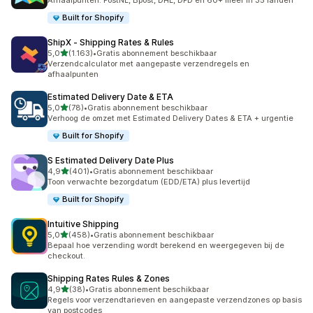
Afhaalpunten: PostNL, Bpost, DHL, DPD en 60+ meer in 35 landen
Built for Shopify
ShipX ‑ Shipping Rates & Rules
van 5 sterren
5,0
(1.163)
•
Gratis abonnement beschikbaar
1163 recensies in totaal
Verzendcalculator met aangepaste verzendregels en
afhaalpunten
Estimated Delivery Date & ETA
van 5 sterren
5,0
(78)
•
Gratis abonnement beschikbaar
78 recensies in totaal
Verhoog de omzet met Estimated Delivery Dates & ETA + urgentie
Built for Shopify
S Estimated Delivery Date Plus
van 5 sterren
4,9
(401)
•
Gratis abonnement beschikbaar
401 recensies in totaal
Toon verwachte bezorgdatum (EDD/ETA) plus levertijd
Built for Shopify
Intuitive Shipping
van 5 sterren
5,0
(458)
•
Gratis abonnement beschikbaar
458 recensies in totaal
Bepaal hoe verzending wordt berekend en weergegeven bij de
checkout.
Shipping Rates Rules & Zones
van 5 sterren
4,9
(38)
•
Gratis abonnement beschikbaar
38 recensies in totaal
Regels voor verzendtarieven en aangepaste verzendzones op basis
van postcodes