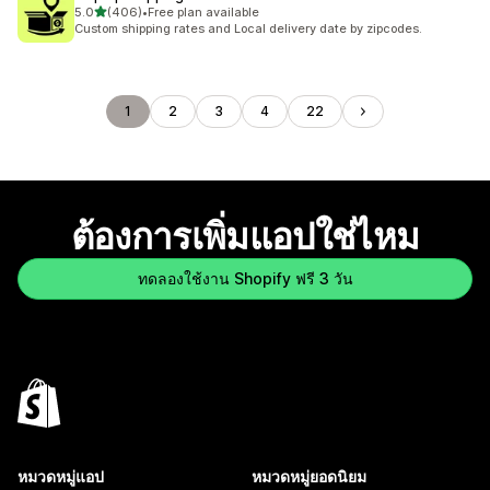
เต็ม 5 ดาว
5.0
(406)
•
Free plan available
ทั้งหมด 406 รีวิว
Custom shipping rates and Local delivery date by zipcodes.
1
2
3
4
22
ต้องการเพิ่มแอปใช่ไหม
ทดลองใช้งาน Shopify ฟรี 3 วัน
หมวดหมู่แอป
หมวดหมู่ยอดนิยม