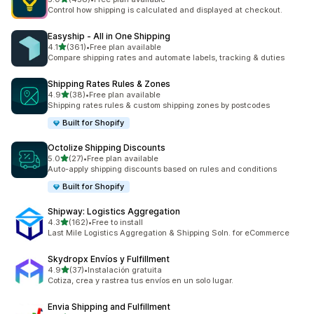
ทั้งหมด 458 รีวิว
Control how shipping is calculated and displayed at checkout.
Easyship ‑ All in One Shipping
เต็ม 5 ดาว
4.1
(361)
•
Free plan available
ทั้งหมด 361 รีวิว
Compare shipping rates and automate labels, tracking & duties
Shipping Rates Rules & Zones
เต็ม 5 ดาว
4.9
(38)
•
Free plan available
ทั้งหมด 38 รีวิว
Shipping rates rules & custom shipping zones by postcodes
Built for Shopify
Octolize Shipping Discounts
เต็ม 5 ดาว
5.0
(27)
•
Free plan available
ทั้งหมด 27 รีวิว
Auto-apply shipping discounts based on rules and conditions
Built for Shopify
Shipway: Logistics Aggregation
เต็ม 5 ดาว
4.3
(162)
•
Free to install
ทั้งหมด 162 รีวิว
Last Mile Logistics Aggregation & Shipping Soln. for eCommerce
Skydropx Envíos y Fulfillment
เต็ม 5 ดาว
4.9
(37)
•
Instalación gratuita
ทั้งหมด 37 รีวิว
Cotiza, crea y rastrea tus envíos en un solo lugar.
Envia Shipping and Fulfillment