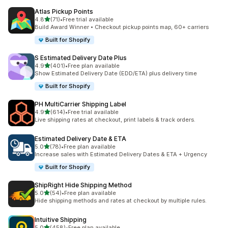
Atlas Pickup Points
เต็ม 5 ดาว
4.8
(71)
•
Free trial available
ทั้งหมด 71 รีวิว
Build Award Winner • Checkout pickup points map, 60+ carriers
Built for Shopify
S Estimated Delivery Date Plus
เต็ม 5 ดาว
4.9
(401)
•
Free plan available
ทั้งหมด 401 รีวิว
Show Estimated Delivery Date (EDD/ETA) plus delivery time
Built for Shopify
PH MultiCarrier Shipping Label
เต็ม 5 ดาว
4.9
(614)
•
Free trial available
ทั้งหมด 614 รีวิว
Live shipping rates at checkout, print labels & track orders.
Estimated Delivery Date & ETA
เต็ม 5 ดาว
5.0
(78)
•
Free plan available
ทั้งหมด 78 รีวิว
Increase sales with Estimated Delivery Dates & ETA + Urgency
Built for Shopify
ShipRight Hide Shipping Method
เต็ม 5 ดาว
5.0
(54)
•
Free plan available
ทั้งหมด 54 รีวิว
Hide shipping methods and rates at checkout by multiple rules.
Intuitive Shipping
เต็ม 5 ดาว
5.0
(458)
•
Free plan available