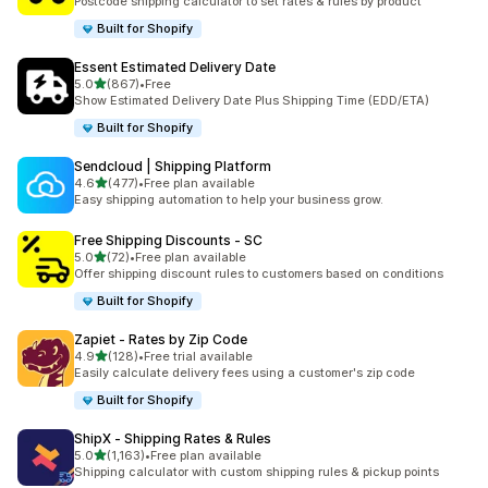
Postcode shipping calculator to set rates & rules by product
Built for Shopify
Essent Estimated Delivery Date
เต็ม 5 ดาว
5.0
(867)
•
Free
ทั้งหมด 867 รีวิว
Show Estimated Delivery Date Plus Shipping Time (EDD/ETA)
Built for Shopify
Sendcloud | Shipping Platform
เต็ม 5 ดาว
4.6
(477)
•
Free plan available
ทั้งหมด 477 รีวิว
Easy shipping automation to help your business grow.
Free Shipping Discounts ‑ SC
เต็ม 5 ดาว
5.0
(72)
•
Free plan available
ทั้งหมด 72 รีวิว
Offer shipping discount rules to customers based on conditions
Built for Shopify
Zapiet ‑ Rates by Zip Code
เต็ม 5 ดาว
4.9
(128)
•
Free trial available
ทั้งหมด 128 รีวิว
Easily calculate delivery fees using a customer's zip code
Built for Shopify
ShipX ‑ Shipping Rates & Rules
เต็ม 5 ดาว
5.0
(1,163)
•
Free plan available
ทั้งหมด 1163 รีวิว
Shipping calculator with custom shipping rules & pickup points