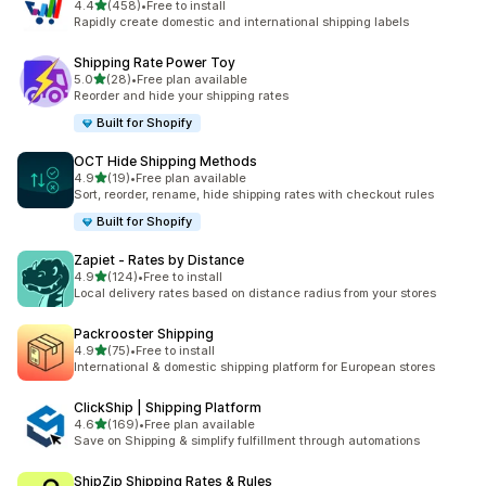
เต็ม 5 ดาว
4.4
(458)
•
Free to install
ทั้งหมด 458 รีวิว
Rapidly create domestic and international shipping labels
Shipping Rate Power Toy
เต็ม 5 ดาว
5.0
(28)
•
Free plan available
ทั้งหมด 28 รีวิว
Reorder and hide your shipping rates
Built for Shopify
OCT Hide Shipping Methods
เต็ม 5 ดาว
4.9
(19)
•
Free plan available
ทั้งหมด 19 รีวิว
Sort, reorder, rename, hide shipping rates with checkout rules
Built for Shopify
Zapiet ‑ Rates by Distance
เต็ม 5 ดาว
4.9
(124)
•
Free to install
ทั้งหมด 124 รีวิว
Local delivery rates based on distance radius from your stores
Packrooster Shipping
เต็ม 5 ดาว
4.9
(75)
•
Free to install
ทั้งหมด 75 รีวิว
International & domestic shipping platform for European stores
ClickShip | Shipping Platform
เต็ม 5 ดาว
4.6
(169)
•
Free plan available
ทั้งหมด 169 รีวิว
Save on Shipping & simplify fulfillment through automations
ShipZip Shipping Rates & Rules