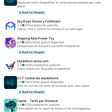
38 avis au total
Règles de tarifs d’expédition et zones personnalisées par code
postal
Built for Shopify
Skydropx Envíos y Fulfillment
étoile(s) sur 5
4,9
(37)
•
Instalación gratuita
37 avis au total
Cotiza, crea y rastrea tus envíos en un solo lugar.
Shipping Rate Power Toy
étoile(s) sur 5
5,0
(28)
•
Forfait gratuit disponible
28 avis au total
Réorganisez et masquez vos tarifs d’expédition
Built for Shopify
Expédition envia.com
étoile(s) sur 5
4,4
(458)
•
Installation gratuite
458 avis au total
Coûts réduits par étiquette d'expédition.
OCT Cacher les expéditions
étoile(s) sur 5
4,9
(19)
•
Forfait gratuit disponible
19 avis au total
Triez et cachez les tarifs de livraison avec des règles
Built for Shopify
Zapiet ‑ Tarifs par Distance
étoile(s) sur 5
4,9
(124)
•
Installation gratuite
124 avis au total
Tarifs basés sur le rayon de distance de vos magasins