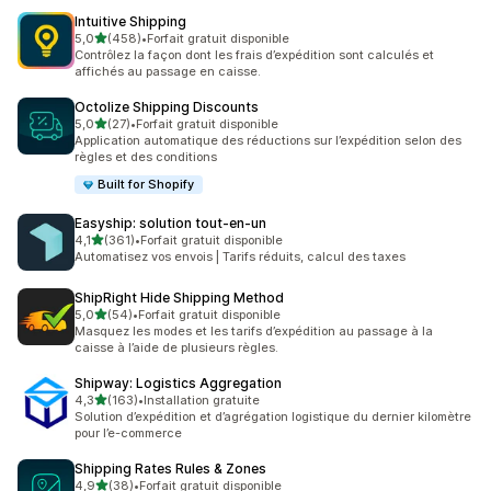
Intuitive Shipping
étoile(s) sur 5
5,0
(458)
•
Forfait gratuit disponible
458 avis au total
Contrôlez la façon dont les frais d’expédition sont calculés et
affichés au passage en caisse.
Octolize Shipping Discounts
étoile(s) sur 5
5,0
(27)
•
Forfait gratuit disponible
27 avis au total
Application automatique des réductions sur l’expédition selon des
règles et des conditions
Built for Shopify
Easyship: solution tout‑en‑un
étoile(s) sur 5
4,1
(361)
•
Forfait gratuit disponible
361 avis au total
Automatisez vos envois | Tarifs réduits, calcul des taxes
ShipRight Hide Shipping Method
étoile(s) sur 5
5,0
(54)
•
Forfait gratuit disponible
54 avis au total
Masquez les modes et les tarifs d’expédition au passage à la
caisse à l’aide de plusieurs règles.
Shipway: Logistics Aggregation
étoile(s) sur 5
4,3
(163)
•
Installation gratuite
163 avis au total
Solution d’expédition et d’agrégation logistique du dernier kilomètre
pour l’e-commerce
Shipping Rates Rules & Zones
étoile(s) sur 5
4,9
(38)
•
Forfait gratuit disponible