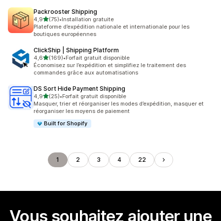
Packrooster Shipping
étoile(s) sur 5
4,9
(75)
•
Installation gratuite
75 avis au total
Plateforme d’expédition nationale et internationale pour les
boutiques européennes
ClickShip | Shipping Platform
étoile(s) sur 5
4,6
(169)
•
Forfait gratuit disponible
169 avis au total
Économisez sur l’expédition et simplifiez le traitement des
commandes grâce aux automatisations
DS Sort Hide Payment Shipping
étoile(s) sur 5
4,9
(25)
•
Forfait gratuit disponible
25 avis au total
Masquer, trier et réorganiser les modes d’expédition, masquer et
réorganiser les moyens de paiement
Built for Shopify
1
2
3
4
22
Vous souhaitez ajouter une