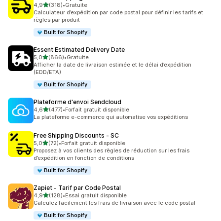
étoile(s) sur 5
4,9
(318)
•
Gratuite
318 avis au total
Calculateur d’expédition par code postal pour définir les tarifs et
règles par produit
Built for Shopify
Essent Estimated Delivery Date
étoile(s) sur 5
5,0
(866)
•
Gratuite
866 avis au total
Afficher la date de livraison estimée et le délai d’expédition
(EDD/ETA)
Built for Shopify
Plateforme d'envoi Sendcloud
étoile(s) sur 5
4,6
(477)
•
Forfait gratuit disponible
477 avis au total
La plateforme e-commerce qui automatise vos expéditions
Free Shipping Discounts ‑ SC
étoile(s) sur 5
5,0
(72)
•
Forfait gratuit disponible
72 avis au total
Proposez à vos clients des règles de réduction sur les frais
d’expédition en fonction de conditions
Built for Shopify
Zapiet ‑ Tarif par Code Postal
étoile(s) sur 5
4,9
(128)
•
Essai gratuit disponible
128 avis au total
Calculez facilement les frais de livraison avec le code postal
Built for Shopify