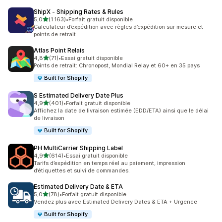
ShipX ‑ Shipping Rates & Rules
étoile(s) sur 5
5,0
(1 163)
•
Forfait gratuit disponible
1163 avis au total
Calculateur d’expédition avec règles d’expédition sur mesure et
points de retrait
Atlas Point Relais
étoile(s) sur 5
4,8
(71)
•
Essai gratuit disponible
71 avis au total
Points de retrait: Chronopost, Mondial Relay et 60+ en 35 pays
Built for Shopify
S Estimated Delivery Date Plus
étoile(s) sur 5
4,9
(401)
•
Forfait gratuit disponible
401 avis au total
Affichez la date de livraison estimée (EDD/ETA) ainsi que le délai
de livraison
Built for Shopify
PH MultiCarrier Shipping Label
étoile(s) sur 5
4,9
(614)
•
Essai gratuit disponible
614 avis au total
Tarifs d’expédition en temps réel au paiement, impression
d’étiquettes et suivi de commandes.
Estimated Delivery Date & ETA
étoile(s) sur 5
5,0
(78)
•
Forfait gratuit disponible
78 avis au total
Vendez plus avec Estimated Delivery Dates & ETA + Urgence
Built for Shopify