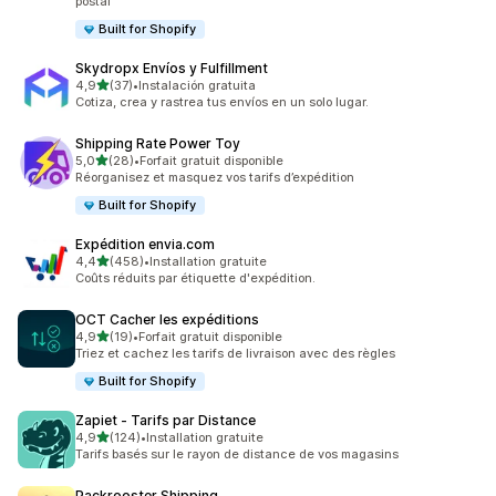
postal
Built for Shopify
Skydropx Envíos y Fulfillment
étoile(s) sur 5
4,9
(37)
•
Instalación gratuita
37 avis au total
Cotiza, crea y rastrea tus envíos en un solo lugar.
Shipping Rate Power Toy
étoile(s) sur 5
5,0
(28)
•
Forfait gratuit disponible
28 avis au total
Réorganisez et masquez vos tarifs d’expédition
Built for Shopify
Expédition envia.com
étoile(s) sur 5
4,4
(458)
•
Installation gratuite
458 avis au total
Coûts réduits par étiquette d'expédition.
OCT Cacher les expéditions
étoile(s) sur 5
4,9
(19)
•
Forfait gratuit disponible
19 avis au total
Triez et cachez les tarifs de livraison avec des règles
Built for Shopify
Zapiet ‑ Tarifs par Distance
étoile(s) sur 5
4,9
(124)
•
Installation gratuite
124 avis au total
Tarifs basés sur le rayon de distance de vos magasins
Packrooster Shipping