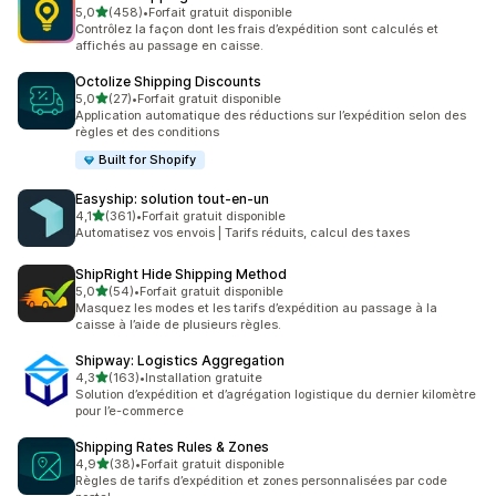
étoile(s) sur 5
5,0
(458)
•
Forfait gratuit disponible
458 avis au total
Contrôlez la façon dont les frais d’expédition sont calculés et
affichés au passage en caisse.
Octolize Shipping Discounts
étoile(s) sur 5
5,0
(27)
•
Forfait gratuit disponible
27 avis au total
Application automatique des réductions sur l’expédition selon des
règles et des conditions
Built for Shopify
Easyship: solution tout‑en‑un
étoile(s) sur 5
4,1
(361)
•
Forfait gratuit disponible
361 avis au total
Automatisez vos envois | Tarifs réduits, calcul des taxes
ShipRight Hide Shipping Method
étoile(s) sur 5
5,0
(54)
•
Forfait gratuit disponible
54 avis au total
Masquez les modes et les tarifs d’expédition au passage à la
caisse à l’aide de plusieurs règles.
Shipway: Logistics Aggregation
étoile(s) sur 5
4,3
(163)
•
Installation gratuite
163 avis au total
Solution d’expédition et d’agrégation logistique du dernier kilomètre
pour l’e-commerce
Shipping Rates Rules & Zones
étoile(s) sur 5
4,9
(38)
•
Forfait gratuit disponible
38 avis au total
Règles de tarifs d’expédition et zones personnalisées par code