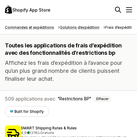
Shopify App Store
Commandes et expéditions
Solutions d’expédition
Frais d’expédition
Toutes les applications de frais d’expédition
avec des fonctionnalités d'restrictions bp
Affichez les frais d’expédition à l’avance pour
qu’un plus grand nombre de clients puissent
finaliser leur achat.
509 applications avec
Restrictions BP
Effacer
Built for Shopify
SMART Shipping Rates & Rules
étoile(s) sur 5
4,9
(318)
•
Gratuite
318 avis au total