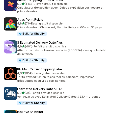
étoile(s) sur 5
5,0
(1 163)
•
Forfait gratuit disponible
1163 avis au total
Calculateur d’expédition avec règles d’expédition sur mesure et
points de retrait
Atlas Point Relais
étoile(s) sur 5
4,8
(71)
•
Essai gratuit disponible
71 avis au total
Points de retrait: Chronopost, Mondial Relay et 60+ en 35 pays
Built for Shopify
S Estimated Delivery Date Plus
étoile(s) sur 5
4,9
(401)
•
Forfait gratuit disponible
401 avis au total
Affichez la date de livraison estimée (EDD/ETA) ainsi que le délai
de livraison
Built for Shopify
PH MultiCarrier Shipping Label
étoile(s) sur 5
4,9
(614)
•
Essai gratuit disponible
614 avis au total
Tarifs d’expédition en temps réel au paiement, impression
d’étiquettes et suivi de commandes.
Estimated Delivery Date & ETA
étoile(s) sur 5
5,0
(78)
•
Forfait gratuit disponible
78 avis au total
Vendez plus avec Estimated Delivery Dates & ETA + Urgence
Built for Shopify
Intuitive Shipping