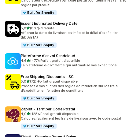
Calculateur d’expédition par code postal pour définir les tarifs et
règles par produit
Built for Shopify
Essent Estimated Delivery Date
étoile(s) sur 5
5,0
(867)
•
Gratuite
867 avis au total
Afficher la date de livraison estimée et le délai d’expédition
(EDD/ETA)
Built for Shopify
Plateforme d'envoi Sendcloud
étoile(s) sur 5
4,6
(477)
•
Forfait gratuit disponible
477 avis au total
La plateforme e-commerce qui automatise vos expéditions
Free Shipping Discounts ‑ SC
étoile(s) sur 5
5,0
(72)
•
Forfait gratuit disponible
72 avis au total
Proposez à vos clients des règles de réduction sur les frais
d’expédition en fonction de conditions
Built for Shopify
Zapiet ‑ Tarif par Code Postal
étoile(s) sur 5
4,9
(128)
•
Essai gratuit disponible
128 avis au total
Calculez facilement les frais de livraison avec le code postal
Built for Shopify
ShipX ‑ Shipping Rates & Rules