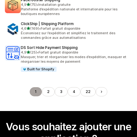
étoile(s) sur 5
4,9
(75)
•
Installation gratuite
75 avis au total
Plateforme d’expédition nationale et internationale pour les
boutiques européennes
ClickShip | Shipping Platform
étoile(s) sur 5
4,6
(169)
•
Forfait gratuit disponible
169 avis au total
Économisez sur l’expédition et simplifiez le traitement des
commandes grâce aux automatisations
DS Sort Hide Payment Shipping
étoile(s) sur 5
4,9
(25)
•
Forfait gratuit disponible
25 avis au total
Masquer, trier et réorganiser les modes d’expédition, masquer et
réorganiser les moyens de paiement
Built for Shopify
1
2
3
4
22
Vous souhaitez ajouter une