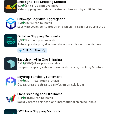
ShipRight Hide Shipping Method
z 5 hvězd
5,0
(54)
•
Free plan available
Celkový počet recenzí: 54
Hide shipping methods and rates at checkout by multiple rules.
Shipway: Logistics Aggregation
z 5 hvězd
4,3
(162)
•
Free to install
Celkový počet recenzí: 162
Last Mile Logistics Aggregation & Shipping Soln. for eCommerce
Octolize Shipping Discounts
z 5 hvězd
5,0
(27)
•
Free plan available
Celkový počet recenzí: 27
Auto-apply shipping discounts based on rules and conditions
Built for Shopify
Easyship ‑ All in One Shipping
z 5 hvězd
4,0
(360)
•
Free plan available
Celkový počet recenzí: 360
Compare shipping rates and automate labels, tracking & duties
Skydropx Envíos y Fulfillment
z 5 hvězd
4,9
(37)
•
Instalación gratuita
Celkový počet recenzí: 37
Cotiza, crea y rastrea tus envíos en un solo lugar.
Envia Shipping and Fulfillment
z 5 hvězd
4,4
(458)
•
Free to install
Celkový počet recenzí: 458
Rapidly create domestic and international shipping labels
OCT Hide Shipping Methods