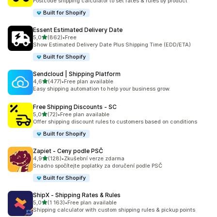
Postcode shipping calculator to set rates & rules by product
Built for Shopify
Essent Estimated Delivery Date
z 5 hvězd
5,0
(862)
•
Free
Celkový počet recenzí: 862
Show Estimated Delivery Date Plus Shipping Time (EDD/ETA)
Built for Shopify
Sendcloud | Shipping Platform
z 5 hvězd
4,6
(477)
•
Free plan available
Celkový počet recenzí: 477
Easy shipping automation to help your business grow.
Free Shipping Discounts ‑ SC
z 5 hvězd
5,0
(72)
•
Free plan available
Celkový počet recenzí: 72
Offer shipping discount rules to customers based on conditions
Built for Shopify
Zapiet ‑ Ceny podle PSČ
z 5 hvězd
4,9
(128)
•
Zkušební verze zdarma
Celkový počet recenzí: 128
Snadno spočítejte poplatky za doručení podle PSČ
Built for Shopify
ShipX ‑ Shipping Rates & Rules
z 5 hvězd
5,0
(1 163)
•
Free plan available
Celkový počet recenzí: 1163
Shipping calculator with custom shipping rules & pickup points