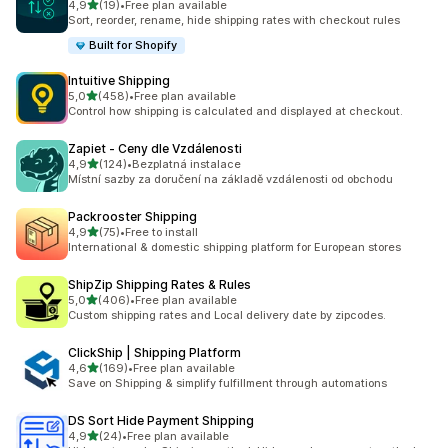
z 5 hvězd
4,9
(19)
•
Free plan available
Celkový počet recenzí: 19
Sort, reorder, rename, hide shipping rates with checkout rules
Built for Shopify
Intuitive Shipping
z 5 hvězd
5,0
(458)
•
Free plan available
Celkový počet recenzí: 458
Control how shipping is calculated and displayed at checkout.
Zapiet ‑ Ceny dle Vzdálenosti
z 5 hvězd
4,9
(124)
•
Bezplatná instalace
Celkový počet recenzí: 124
Místní sazby za doručení na základě vzdálenosti od obchodu
Packrooster Shipping
z 5 hvězd
4,9
(75)
•
Free to install
Celkový počet recenzí: 75
International & domestic shipping platform for European stores
ShipZip Shipping Rates & Rules
z 5 hvězd
5,0
(406)
•
Free plan available
Celkový počet recenzí: 406
Custom shipping rates and Local delivery date by zipcodes.
ClickShip | Shipping Platform
z 5 hvězd
4,6
(169)
•
Free plan available
Celkový počet recenzí: 169
Save on Shipping & simplify fulfillment through automations
DS Sort Hide Payment Shipping
z 5 hvězd
4,9
(24)
•
Free plan available
Celkový počet recenzí: 24