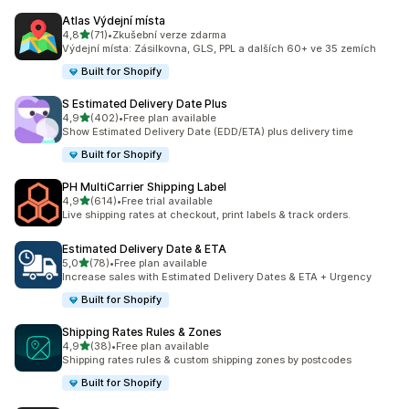
Atlas Výdejní místa
z 5 hvězd
4,8
(71)
•
Zkušební verze zdarma
Celkový počet recenzí: 71
Výdejní místa: Zásilkovna, GLS, PPL a dalších 60+ ve 35 zemích
Built for Shopify
S Estimated Delivery Date Plus
z 5 hvězd
4,9
(402)
•
Free plan available
Celkový počet recenzí: 402
Show Estimated Delivery Date (EDD/ETA) plus delivery time
Built for Shopify
PH MultiCarrier Shipping Label
z 5 hvězd
4,9
(614)
•
Free trial available
Celkový počet recenzí: 614
Live shipping rates at checkout, print labels & track orders.
Estimated Delivery Date & ETA
z 5 hvězd
5,0
(78)
•
Free plan available
Celkový počet recenzí: 78
Increase sales with Estimated Delivery Dates & ETA + Urgency
Built for Shopify
Shipping Rates Rules & Zones
z 5 hvězd
4,9
(38)
•
Free plan available
Celkový počet recenzí: 38
Shipping rates rules & custom shipping zones by postcodes
Built for Shopify