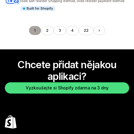
Hide sort reorder Shipping method, Hide reorder payment method
Built for Shopify
1
2
3
4
22
Chcete přidat nějakou
aplikaci?
Vyzkoušejte si Shopify zdarma na 3 dny