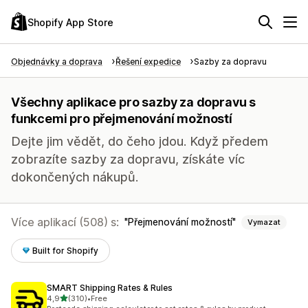
Shopify App Store
Objednávky a doprava
Řešení expedice
Sazby za dopravu
Všechny aplikace pro sazby za dopravu s
funkcemi pro přejmenování možností
Dejte jim vědět, do čeho jdou. Když předem
zobrazíte sazby za dopravu, získáte víc
dokončených nákupů.
Více aplikací (508) s:
Přejmenování možností
Vymazat
Built for Shopify
SMART Shipping Rates & Rules
z 5 hvězd
4,9
(310)
•
Free
Celkový počet recenzí: 310