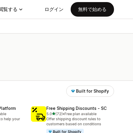
閲覧する
ログイン
無料で始める
Built for Shopify
Platform
Free Shipping Discounts ‑ SC
5つ星中
able
5.0
(72)
•
Free plan available
合計レビュー数：72件
to help your
Offer shipping discount rules to
customers based on conditions
Built for Shopify