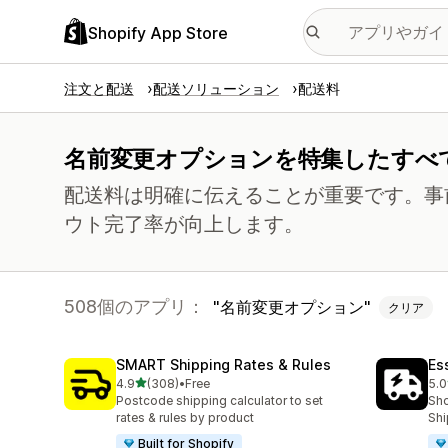
Shopify App Store
注文と配送
配送ソリューション
配送料
名前変更オプションを特集したすべ
配送料は明確に伝えることが重要です。事
ウト完了率が向上します。
508個のアプリ：
名前変更オプション
クリア
SMART Shipping Rates & Rules
Es
5つ星中
4.9
(308)
•
Free
5.0
合計レビュー数：308件
合
Postcode shipping calculator to set
Sho
rates & rules by product
Shi
Built for Shopify