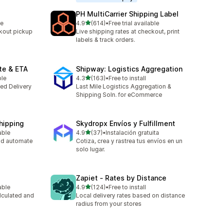
PH MultiCarrier Shipping Label
5つ星中
le
4.9
(614)
•
Free trial available
合計レビュー数：614件
kout pickup
Live shipping rates at checkout, print
labels & track orders.
te & ETA
Shipway: Logistics Aggregation
5つ星中
ble
4.3
(163)
•
Free to install
合計レビュー数：163件
ted Delivery
Last Mile Logistics Aggregation &
Shipping Soln. for eCommerce
Shipping
Skydropx Envíos y Fulfillment
5つ星中
able
4.9
(37)
•
Instalación gratuita
合計レビュー数：37件
nd automate
Cotiza, crea y rastrea tus envíos en un
solo lugar.
Zapiet ‑ Rates by Distance
5つ星中
able
4.9
(124)
•
Free to install
合計レビュー数：124件
lculated and
Local delivery rates based on distance
radius from your stores