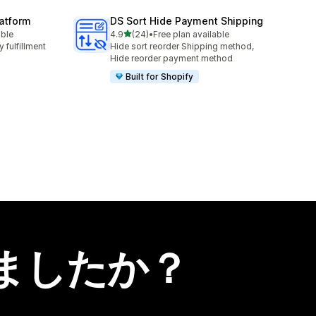
latform
DS Sort Hide Payment Shipping
5つ星中
able
4.9
(24)
•
Free plan available
合計レビュー数：24件
 fulfillment
Hide sort reorder Shipping method,
Hide reorder payment method
Built for Shopify
ましたか？