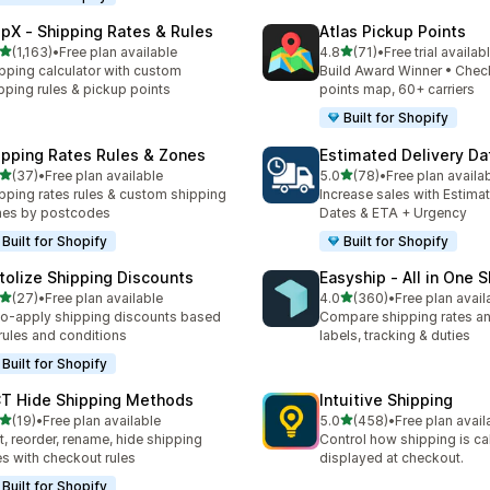
ipX ‑ Shipping Rates & Rules
Atlas Pickup Points
5つ星中
5つ星中
(1,163)
•
Free plan available
4.8
(71)
•
Free trial availab
レビュー数：1163件
合計レビュー数：71件
pping calculator with custom
Build Award Winner • Chec
pping rules & pickup points
points map, 60+ carriers
Built for Shopify
ipping Rates Rules & Zones
Estimated Delivery Da
5つ星中
5つ星中
(37)
•
Free plan available
5.0
(78)
•
Free plan availa
計レビュー数：37件
合計レビュー数：78件
pping rates rules & custom shipping
Increase sales with Estima
nes by postcodes
Dates & ETA + Urgency
Built for Shopify
Built for Shopify
tolize Shipping Discounts
Easyship ‑ All in One 
5つ星中
5つ星中
(27)
•
Free plan available
4.0
(360)
•
Free plan avail
計レビュー数：27件
合計レビュー数：360件
o-apply shipping discounts based
Compare shipping rates a
rules and conditions
labels, tracking & duties
Built for Shopify
T Hide Shipping Methods
Intuitive Shipping
5つ星中
5つ星中
(19)
•
Free plan available
5.0
(458)
•
Free plan avail
計レビュー数：19件
合計レビュー数：458件
t, reorder, rename, hide shipping
Control how shipping is ca
es with checkout rules
displayed at checkout.
Built for Shopify