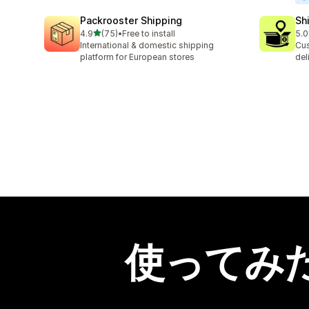
Packrooster Shipping
Sh
5つ星中
4.9
(75)
•
Free to install
5.0
合計レビュー数：75件
合
International & domestic shipping
Cus
platform for European stores
del
使ってみ