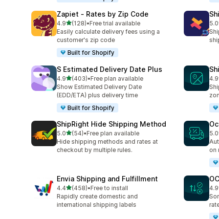
Zapiet ‑ Rates by Zip Code
Sh
5つ星中
4.9
(128)
•
Free trial available
5.0
合計レビュー数：128件
合計
Easily calculate delivery fees using a
Shi
customer's zip code
shi
Built for Shopify
S Estimated Delivery Date Plus
Sh
5つ星中
4.9
(403)
•
Free plan available
4.9
合計レビュー数：403件
合
Show Estimated Delivery Date
Shi
(EDD/ETA) plus delivery time
zo
Built for Shopify
ShipRight Hide Shipping Method
Oc
5つ星中
5.0
(54)
•
Free plan available
5.0
合計レビュー数：54件
合
Hide shipping methods and rates at
Aut
checkout by multiple rules.
on 
Envia Shipping and Fulfillment
OC
5つ星中
4.4
(458)
•
Free to install
4.9
合計レビュー数：458件
合
Rapidly create domestic and
Sor
international shipping labels
rat