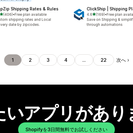
ipZip Shipping Rates & Rules
ClickShip | Shipping P
5つ星中
5つ星中
(406)
•
Free plan available
4.6
(169)
•
Free plan avail
計レビュー数：406件
合計レビュー数：169件
tom shipping rates and Local
Save on Shipping & simplify
ivery date by zipcodes.
through automations
次へ
1
2
3
4
…
22
たいアプリがあり
Shopifyを3日間無料でお試しください