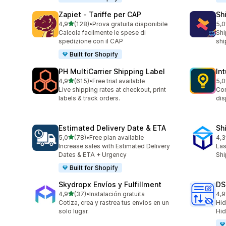
Zapiet ‑ Tariffe per CAP
Sh
stelle su 5
4,9
(128)
•
Prova gratuita disponibile
5,0
128 recensioni totali
116
Calcola facilmente le spese di
Shi
spedizione con il CAP
shi
Built for Shopify
PH MultiCarrier Shipping Label
In
stelle su 5
4,9
(615)
•
Free trial available
5,0
615 recensioni totali
458
Live shipping rates at checkout, print
Con
labels & track orders.
dis
Estimated Delivery Date & ETA
Sh
stelle su 5
5,0
(78)
•
Free plan available
4,3
78 recensioni totali
163
Increase sales with Estimated Delivery
Las
Dates & ETA + Urgency
Shi
Built for Shopify
Skydropx Envíos y Fulfillment
DS
stelle su 5
4,9
(37)
•
Instalación gratuita
4,9
37 recensioni totali
24 
Cotiza, crea y rastrea tus envíos en un
Hid
solo lugar.
Hid