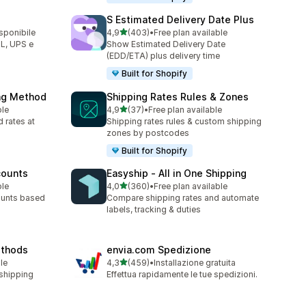
S Estimated Delivery Date Plus
stelle su 5
isponibile
4,9
(403)
•
Free plan available
403 recensioni totali
HL, UPS e
Show Estimated Delivery Date
(EDD/ETA) plus delivery time
Built for Shopify
ing Method
Shipping Rates Rules & Zones
stelle su 5
ble
4,9
(37)
•
Free plan available
37 recensioni totali
 rates at
Shipping rates rules & custom shipping
zones by postcodes
Built for Shopify
counts
Easyship ‑ All in One Shipping
stelle su 5
ble
4,0
(360)
•
Free plan available
360 recensioni totali
ounts based
Compare shipping rates and automate
labels, tracking & duties
ethods
envia.com Spedizione
stelle su 5
le
4,3
(459)
•
Installazione gratuita
459 recensioni totali
 shipping
Effettua rapidamente le tue spedizioni.