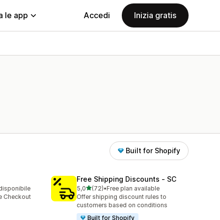
a le app
Accedi
Inizia gratis
Built for Shopify
Free Shipping Discounts ‑ SC
stelle su 5
disponibile
5,0
(72)
•
Free plan available
72 recensioni totali
 e Checkout
Offer shipping discount rules to
customers based on conditions
Built for Shopify