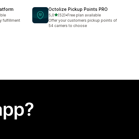
latform
Octolize Pickup Points PRO
stelle su 5
able
5,0
(52)
•
Free plan available
52 recensioni totali
 fulfillment
Offer your customers pickup points of
54 carriers to choose
app?