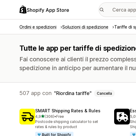
Shopify App Store
Ordini e spedizioni
Soluzioni di spedizione
Tariffe di 
Tutte le app per tariffe di spedizion
Fai conoscere ai clienti il prezzo comples
spedizione in anticipo per aumentare il n
507 app con
Riordina tariffe
Cancella
SMART Shipping Rates & Rules
Es
stelle su 5
4,9
(306)
•
Free
5,0
306 recensioni totali
862
Postcode shipping calculator to set
Sho
rates & rules by product
Shi
Built for Shopify