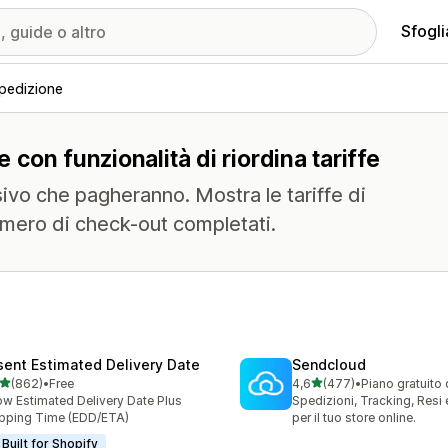
Sfogli
spedizione
e con funzionalità di riordina tariffe
sivo che pagheranno. Mostra le tariffe di
umero di check-out completati.
sent Estimated Delivery Date
Sendcloud
stelle su 5
stelle su 5
(862)
•
Free
4,6
(477)
•
Piano gratuito 
 recensioni totali
477 recensioni totali
w Estimated Delivery Date Plus
Spedizioni, Tracking, Resi
pping Time (EDD/ETA)
per il tuo store online.
Built for Shopify