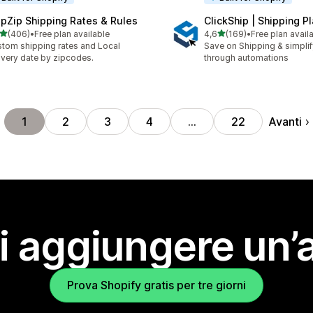
ipZip Shipping Rates & Rules
ClickShip | Shipping P
stelle su 5
stelle su 5
(406)
•
Free plan available
4,6
(169)
•
Free plan avail
 recensioni totali
169 recensioni totali
tom shipping rates and Local
Save on Shipping & simplify
ivery date by zipcodes.
through automations
Avanti
1
2
3
4
…
22
i aggiungere un’
Prova Shopify gratis per tre giorni