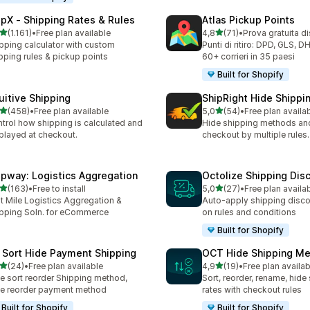
ipX ‑ Shipping Rates & Rules
Atlas Pickup Points
stelle su 5
stelle su 5
(1.161)
•
Free plan available
4,8
(71)
•
Prova gratuita d
1 recensioni totali
71 recensioni totali
pping calculator with custom
Punti di ritiro: DPD, GLS, D
pping rules & pickup points
60+ corrieri in 35 paesi
Built for Shopify
tuitive Shipping
ShipRight Hide Shipp
stelle su 5
stelle su 5
(458)
•
Free plan available
5,0
(54)
•
Free plan availa
 recensioni totali
54 recensioni totali
trol how shipping is calculated and
Hide shipping methods and
played at checkout.
checkout by multiple rules.
ipway: Logistics Aggregation
Octolize Shipping Dis
stelle su 5
stelle su 5
(163)
•
Free to install
5,0
(27)
•
Free plan availa
 recensioni totali
27 recensioni totali
t Mile Logistics Aggregation &
Auto-apply shipping disc
pping Soln. for eCommerce
on rules and conditions
Built for Shopify
 Sort Hide Payment Shipping
OCT Hide Shipping M
stelle su 5
stelle su 5
(24)
•
Free plan available
4,9
(19)
•
Free plan availab
recensioni totali
19 recensioni totali
e sort reorder Shipping method,
Sort, reorder, rename, hide
e reorder payment method
rates with checkout rules
Built for Shopify
Built for Shopify