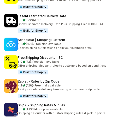
Postcode shipping calculator to set rates & rules by product
Built for Shopify
Essent Estimated Delivery Date
5 yıldız üzerinden
5,0
(866)
•
Free
toplam 866 değerlendirme
Show Estimated Delivery Date Plus Shipping Time (EDD/ETA)
Built for Shopify
Sendcloud | Shipping Platform
5 yıldız üzerinden
4,6
(477)
•
Free plan available
toplam 477 değerlendirme
Easy shipping automation to help your business grow.
Free Shipping Discounts ‑ SC
5 yıldız üzerinden
5,0
(72)
•
Free plan available
toplam 72 değerlendirme
Offer shipping discount rules to customers based on conditions
Built for Shopify
Zapiet ‑ Rates by Zip Code
5 yıldız üzerinden
4,9
(128)
•
Free trial available
toplam 128 değerlendirme
Easily calculate delivery fees using a customer's zip code
Built for Shopify
ShipX ‑ Shipping Rates & Rules
5 yıldız üzerinden
5,0
(1.163)
•
Free plan available
toplam 1163 değerlendirme
Shipping calculator with custom shipping rules & pickup points