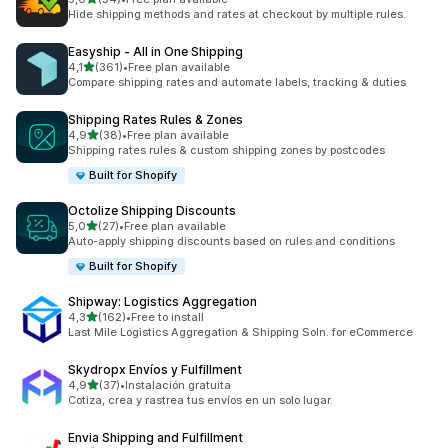
toplam 54 değerlendirme
Hide shipping methods and rates at checkout by multiple rules.
Easyship ‑ All in One Shipping
5 yıldız üzerinden
4,1
(361)
•
Free plan available
toplam 361 değerlendirme
Compare shipping rates and automate labels, tracking & duties
Shipping Rates Rules & Zones
5 yıldız üzerinden
4,9
(38)
•
Free plan available
toplam 38 değerlendirme
Shipping rates rules & custom shipping zones by postcodes
Built for Shopify
Octolize Shipping Discounts
5 yıldız üzerinden
5,0
(27)
•
Free plan available
toplam 27 değerlendirme
Auto-apply shipping discounts based on rules and conditions
Built for Shopify
Shipway: Logistics Aggregation
5 yıldız üzerinden
4,3
(162)
•
Free to install
toplam 162 değerlendirme
Last Mile Logistics Aggregation & Shipping Soln. for eCommerce
Skydropx Envíos y Fulfillment
5 yıldız üzerinden
4,9
(37)
•
Instalación gratuita
toplam 37 değerlendirme
Cotiza, crea y rastrea tus envíos en un solo lugar.
Envia Shipping and Fulfillment