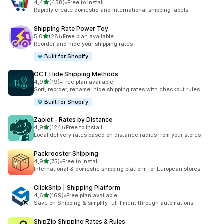
5 yıldız üzerinden
4,4
(458)
•
Free to install
toplam 458 değerlendirme
Rapidly create domestic and international shipping labels
Shipping Rate Power Toy
5 yıldız üzerinden
5,0
(28)
•
Free plan available
toplam 28 değerlendirme
Reorder and hide your shipping rates
Built for Shopify
OCT Hide Shipping Methods
5 yıldız üzerinden
4,9
(19)
•
Free plan available
toplam 19 değerlendirme
Sort, reorder, rename, hide shipping rates with checkout rules
Built for Shopify
Zapiet ‑ Rates by Distance
5 yıldız üzerinden
4,9
(124)
•
Free to install
toplam 124 değerlendirme
Local delivery rates based on distance radius from your stores
Packrooster Shipping
5 yıldız üzerinden
4,9
(75)
•
Free to install
toplam 75 değerlendirme
International & domestic shipping platform for European stores
ClickShip | Shipping Platform
5 yıldız üzerinden
4,6
(169)
•
Free plan available
toplam 169 değerlendirme
Save on Shipping & simplify fulfillment through automations
ShipZip Shipping Rates & Rules