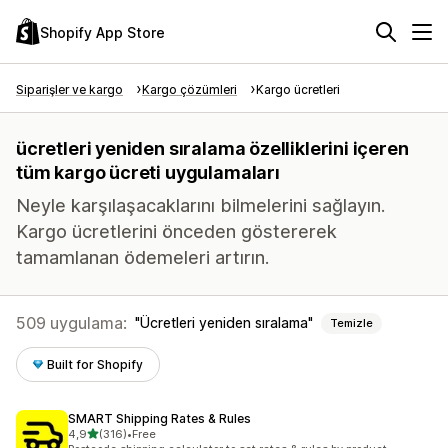
Shopify App Store
Siparişler ve kargo
Kargo çözümleri
Kargo ücretleri
ücretleri yeniden sıralama özelliklerini içeren
tüm kargo ücreti uygulamaları
Neyle karşılaşacaklarını bilmelerini sağlayın.
Kargo ücretlerini önceden göstererek
tamamlanan ödemeleri artırın.
509 uygulama:
Ücretleri yeniden sıralama
Temizle
Built for Shopify
SMART Shipping Rates & Rules
5 yıldız üzerinden
4,9
(316)
•
Free
toplam 316 değerlendirme