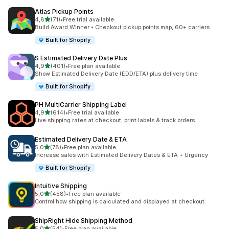
Atlas Pickup Points
5 yıldız üzerinden
4,8
(71)
•
Free trial available
toplam 71 değerlendirme
Build Award Winner • Checkout pickup points map, 60+ carriers
Built for Shopify
S Estimated Delivery Date Plus
5 yıldız üzerinden
4,9
(401)
•
Free plan available
toplam 401 değerlendirme
Show Estimated Delivery Date (EDD/ETA) plus delivery time
Built for Shopify
PH MultiCarrier Shipping Label
5 yıldız üzerinden
4,9
(614)
•
Free trial available
toplam 614 değerlendirme
Live shipping rates at checkout, print labels & track orders.
Estimated Delivery Date & ETA
5 yıldız üzerinden
5,0
(78)
•
Free plan available
toplam 78 değerlendirme
Increase sales with Estimated Delivery Dates & ETA + Urgency
Built for Shopify
Intuitive Shipping
5 yıldız üzerinden
5,0
(458)
•
Free plan available
toplam 458 değerlendirme
Control how shipping is calculated and displayed at checkout.
ShipRight Hide Shipping Method
5 yıldız üzerinden
5,0
(54)
•
Free plan available