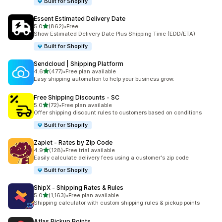
Built for Shopify
Essent Estimated Delivery Date
5つ星中
5.0
(862)
•
Free
合計レビュー数：862件
Show Estimated Delivery Date Plus Shipping Time (EDD/ETA)
Built for Shopify
Sendcloud | Shipping Platform
5つ星中
4.6
(477)
•
Free plan available
合計レビュー数：477件
Easy shipping automation to help your business grow.
Free Shipping Discounts ‑ SC
5つ星中
5.0
(72)
•
Free plan available
合計レビュー数：72件
Offer shipping discount rules to customers based on conditions
Built for Shopify
Zapiet ‑ Rates by Zip Code
5つ星中
4.9
(128)
•
Free trial available
合計レビュー数：128件
Easily calculate delivery fees using a customer's zip code
Built for Shopify
ShipX ‑ Shipping Rates & Rules
5つ星中
5.0
(1,163)
•
Free plan available
合計レビュー数：1163件
Shipping calculator with custom shipping rules & pickup points
Atlas Pickup Points