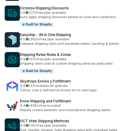
Octolize Shipping Discounts
5つ星中
5.0
(27)
•
Free plan available
合計レビュー数：27件
Auto-apply shipping discounts based on rules and conditions
Built for Shopify
Easyship ‑ All in One Shipping
5つ星中
4.0
(360)
•
Free plan available
合計レビュー数：360件
Compare shipping rates and automate labels, tracking & duties
Shipping Rates Rules & Zones
5つ星中
4.9
(37)
•
Free plan available
合計レビュー数：37件
Shipping rates rules & custom shipping zones by postcodes
Built for Shopify
Skydropx Envíos y Fulfillment
5つ星中
4.9
(37)
•
Instalación gratuita
合計レビュー数：37件
Cotiza, crea y rastrea tus envíos en un solo lugar.
Envia Shipping and Fulfillment
5つ星中
4.4
(458)
•
Free to install
合計レビュー数：458件
Rapidly create domestic and international shipping labels
OCT Hide Shipping Methods
5つ星中
4.9
(19)
•
Free plan available
合計レビュー数：19件
Sort, reorder, rename, hide shipping rates with checkout rules