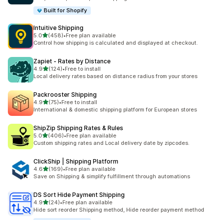
Built for Shopify
Intuitive Shipping
5つ星中
5.0
(458)
•
Free plan available
合計レビュー数：458件
Control how shipping is calculated and displayed at checkout.
Zapiet ‑ Rates by Distance
5つ星中
4.9
(124)
•
Free to install
合計レビュー数：124件
Local delivery rates based on distance radius from your stores
Packrooster Shipping
5つ星中
4.9
(75)
•
Free to install
合計レビュー数：75件
International & domestic shipping platform for European stores
ShipZip Shipping Rates & Rules
5つ星中
5.0
(406)
•
Free plan available
合計レビュー数：406件
Custom shipping rates and Local delivery date by zipcodes.
ClickShip | Shipping Platform
5つ星中
4.6
(169)
•
Free plan available
合計レビュー数：169件
Save on Shipping & simplify fulfillment through automations
DS Sort Hide Payment Shipping
5つ星中
4.9
(24)
•
Free plan available
合計レビュー数：24件
Hide sort reorder Shipping method, Hide reorder payment method