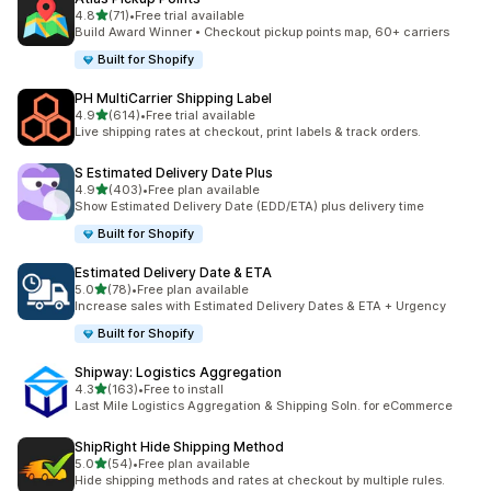
5つ星中
4.8
(71)
•
Free trial available
合計レビュー数：71件
Build Award Winner • Checkout pickup points map, 60+ carriers
Built for Shopify
PH MultiCarrier Shipping Label
5つ星中
4.9
(614)
•
Free trial available
合計レビュー数：614件
Live shipping rates at checkout, print labels & track orders.
S Estimated Delivery Date Plus
5つ星中
4.9
(403)
•
Free plan available
合計レビュー数：403件
Show Estimated Delivery Date (EDD/ETA) plus delivery time
Built for Shopify
Estimated Delivery Date & ETA
5つ星中
5.0
(78)
•
Free plan available
合計レビュー数：78件
Increase sales with Estimated Delivery Dates & ETA + Urgency
Built for Shopify
Shipway: Logistics Aggregation
5つ星中
4.3
(163)
•
Free to install
合計レビュー数：163件
Last Mile Logistics Aggregation & Shipping Soln. for eCommerce
ShipRight Hide Shipping Method
5つ星中
5.0
(54)
•
Free plan available
合計レビュー数：54件
Hide shipping methods and rates at checkout by multiple rules.