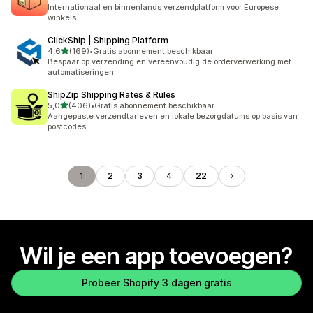
75 recensies in totaal
Internationaal en binnenlands verzendplatform voor Europese
winkels
ClickShip | Shipping Platform
van 5 sterren
4,6
(169)
•
Gratis abonnement beschikbaar
169 recensies in totaal
Bespaar op verzending en vereenvoudig de orderverwerking met
automatiseringen
ShipZip Shipping Rates & Rules
van 5 sterren
5,0
(406)
•
Gratis abonnement beschikbaar
406 recensies in totaal
Aangepaste verzendtarieven en lokale bezorgdatums op basis van
postcodes.
1
2
3
4
22
Wil je een app toevoegen?
Probeer Shopify 3 dagen gratis