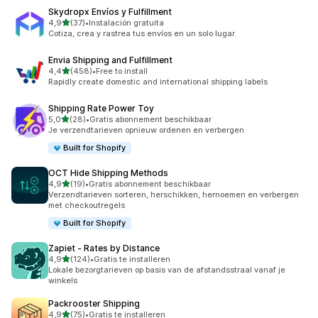
Skydropx Envíos y Fulfillment
van 5 sterren
4,9
(37)
•
Instalación gratuita
37 recensies in totaal
Cotiza, crea y rastrea tus envíos en un solo lugar.
Envia Shipping and Fulfillment
van 5 sterren
4,4
(458)
•
Free to install
458 recensies in totaal
Rapidly create domestic and international shipping labels
Shipping Rate Power Toy
van 5 sterren
5,0
(28)
•
Gratis abonnement beschikbaar
28 recensies in totaal
Je verzendtarieven opnieuw ordenen en verbergen
Built for Shopify
OCT Hide Shipping Methods
van 5 sterren
4,9
(19)
•
Gratis abonnement beschikbaar
19 recensies in totaal
Verzendtarieven sorteren, herschikken, hernoemen en verbergen
met checkoutregels
Built for Shopify
Zapiet ‑ Rates by Distance
van 5 sterren
4,9
(124)
•
Gratis te installeren
124 recensies in totaal
Lokale bezorgtarieven op basis van de afstandsstraal vanaf je
winkels
Packrooster Shipping
van 5 sterren
4,9
(75)
•
Gratis te installeren