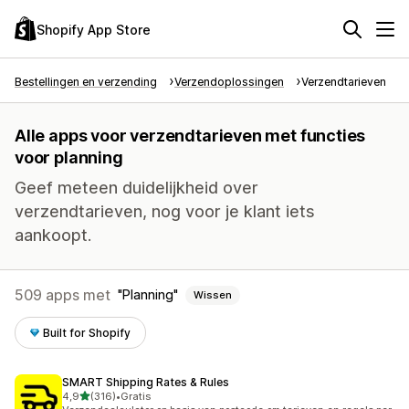
Shopify App Store
Bestellingen en verzending
Verzendoplossingen
Verzendtarieven
Alle apps voor verzendtarieven met functies
voor planning
Geef meteen duidelijkheid over
verzendtarieven, nog voor je klant iets
aankoopt.
509 apps met
Planning
Wissen
Built for Shopify
SMART Shipping Rates & Rules
van 5 sterren
4,9
(316)
•
Gratis
316 recensies in totaal