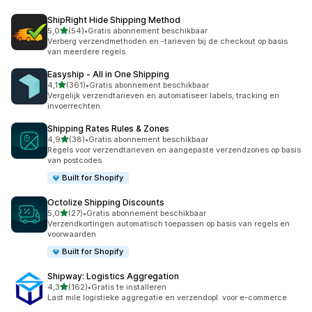
ShipRight Hide Shipping Method
van 5 sterren
5,0
(54)
•
Gratis abonnement beschikbaar
54 recensies in totaal
Verberg verzendmethoden en -tarieven bij de checkout op basis
van meerdere regels.
Easyship ‑ All in One Shipping
van 5 sterren
4,1
(361)
•
Gratis abonnement beschikbaar
361 recensies in totaal
Vergelijk verzendtarieven en automatiseer labels, tracking en
invoerrechten
Shipping Rates Rules & Zones
van 5 sterren
4,9
(38)
•
Gratis abonnement beschikbaar
38 recensies in totaal
Regels voor verzendtarieven en aangepaste verzendzones op basis
van postcodes
Built for Shopify
Octolize Shipping Discounts
van 5 sterren
5,0
(27)
•
Gratis abonnement beschikbaar
27 recensies in totaal
Verzendkortingen automatisch toepassen op basis van regels en
voorwaarden
Built for Shopify
Shipway: Logistics Aggregation
van 5 sterren
4,3
(162)
•
Gratis te installeren
162 recensies in totaal
Last mile logistieke aggregatie en verzendopl. voor e-commerce