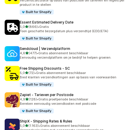
Verzendcalculator op basis van postcode om tarieven en regels per
product in te stellen
Built for Shopify
Essent Estimated Delivery Date
van 5 sterren
5,0
(866)
•
Gratis
866 recensies in totaal
Toon geschatte bezorgdatum plus verzendtijd (EDD/ETA)
Built for Shopify
Sendcloud | Verzendplatform
van 5 sterren
4,6
(477)
•
Gratis abonnement beschikbaar
477 recensies in totaal
Eenvoudig verzendplatform om je bedrijf te helpen groeien.
Free Shipping Discounts ‑ SC
van 5 sterren
5,0
(72)
•
Gratis abonnement beschikbaar
72 recensies in totaal
Bied klanten verzendkortingen aan op basis van voorwaarden
Built for Shopify
Zapiet ‑ Tarieven per Postcode
van 5 sterren
4,9
(128)
•
Gratis proefperiode beschikbaar
128 recensies in totaal
Bereken eenvoudig verzendkosten met postcode
Built for Shopify
ShipX ‑ Shipping Rates & Rules
van 5 sterren
5,0
(1.163)
•
Gratis abonnement beschikbaar
1163 recensies in totaal