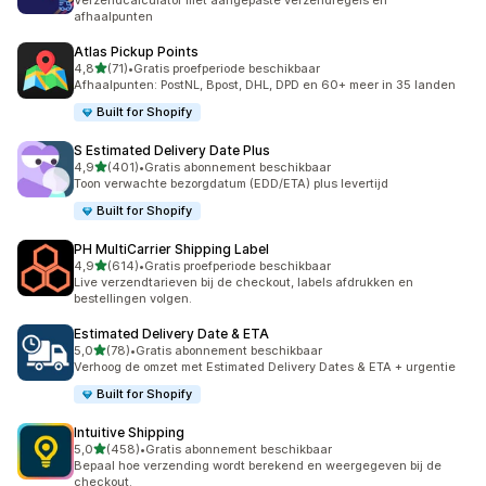
Verzendcalculator met aangepaste verzendregels en
afhaalpunten
Atlas Pickup Points
van 5 sterren
4,8
(71)
•
Gratis proefperiode beschikbaar
71 recensies in totaal
Afhaalpunten: PostNL, Bpost, DHL, DPD en 60+ meer in 35 landen
Built for Shopify
S Estimated Delivery Date Plus
van 5 sterren
4,9
(401)
•
Gratis abonnement beschikbaar
401 recensies in totaal
Toon verwachte bezorgdatum (EDD/ETA) plus levertijd
Built for Shopify
PH MultiCarrier Shipping Label
van 5 sterren
4,9
(614)
•
Gratis proefperiode beschikbaar
614 recensies in totaal
Live verzendtarieven bij de checkout, labels afdrukken en
bestellingen volgen.
Estimated Delivery Date & ETA
van 5 sterren
5,0
(78)
•
Gratis abonnement beschikbaar
78 recensies in totaal
Verhoog de omzet met Estimated Delivery Dates & ETA + urgentie
Built for Shopify
Intuitive Shipping
van 5 sterren
5,0
(458)
•
Gratis abonnement beschikbaar
458 recensies in totaal
Bepaal hoe verzending wordt berekend en weergegeven bij de
checkout.