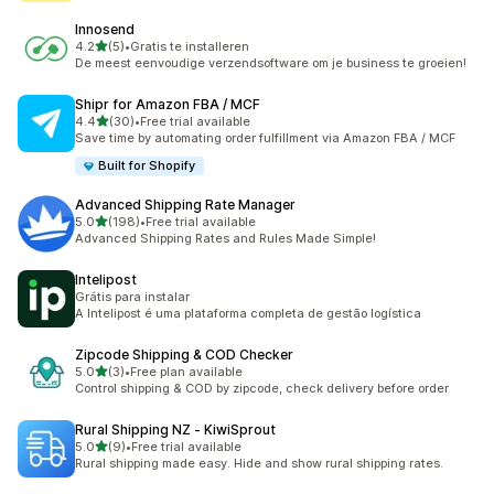
Innosend
เต็ม 5 ดาว
4.2
(5)
•
Gratis te installeren
ทั้งหมด 5 รีวิว
De meest eenvoudige verzendsoftware om je business te groeien!
Shipr for Amazon FBA / MCF
เต็ม 5 ดาว
4.4
(30)
•
Free trial available
ทั้งหมด 30 รีวิว
Save time by automating order fulfillment via Amazon FBA / MCF
Built for Shopify
Advanced Shipping Rate Manager
เต็ม 5 ดาว
5.0
(198)
•
Free trial available
ทั้งหมด 198 รีวิว
Advanced Shipping Rates and Rules Made Simple!
Intelipost
Grátis para instalar
A Intelipost é uma plataforma completa de gestão logística
Zipcode Shipping & COD Checker
เต็ม 5 ดาว
5.0
(3)
•
Free plan available
ทั้งหมด 3 รีวิว
Control shipping & COD by zipcode, check delivery before order
Rural Shipping NZ ‑ KiwiSprout
เต็ม 5 ดาว
5.0
(9)
•
Free trial available
ทั้งหมด 9 รีวิว
Rural shipping made easy. Hide and show rural shipping rates.