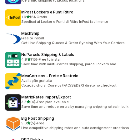
Icelandic shipping to pickup locations
InPost Lockers e Punti Ritiro
เต็ม 5 ดาว
1.9
(6)
•
Gratis
ทั้งหมด 6 รีวิว
Spedisci ai Locker e Punti di Ritiro InPost facilmente
MachShip
Free to install
Get Live Shipping Quotes & Order Syncing With Your Carriers
NoParcels Shipping & Labels
เต็ม 5 ดาว
4.9
(15)
•
Free to install
ทั้งหมด 15 รีวิว
Save time with multi-carrier shipping, parcel lockers and ...
MeuCorreios ‑ Frete e Rastreio
Avaliação gratuita
Cotação oficial Correios (PAC/SEDEX) direto no checkout.
MatrixRates Import/Export
เต็ม 5 ดาว
3.3
(4)
•
Free plan available
ทั้งหมด 4 รีวิว
Save time and reduce errors by managing shipping rates in bulk
Big Post Shipping
เต็ม 5 ดาว
5.0
(5)
•
Free
ทั้งหมด 5 รีวิว
Live competitive shipping rates and auto consignment creations
DPD Polska