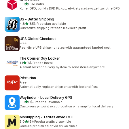
เต็ม 5 ดาว
3.9
(6)
•
Gratis
ทั้งหมด 6 รีวิว
Kurier DPD, punkty DPD Pickup, etykiety nadawcze i zwrotne DPD
BS ‑ Better Shipping
เต็ม 5 ดาว
4.8
(85)
•
Free plan available
ทั้งหมด 85 รีวิว
Customize shipping rates to maximize profit
UPS Global Checkout
Free
Real-time UPS shipping rates with guaranteed landed cost
The Courier Guy Locker
เต็ม 5 ดาว
1.1
(6)
•
Free to install
ทั้งหมด 6 รีวิว
A smart locker delivery system to send items anywhere
Pósturinn
Free
Automatically register shipments with Iceland Post
Wayfinder ‑ Local Delivery GPS
เต็ม 5 ดาว
5.0
(7)
•
Free trial available
ทั้งหมด 7 รีวิว
Customers pinpoint exact location on a map for local delivery
Moshipping ‑ Tarifas envio COL
เต็ม 5 ดาว
5.0
(6)
•
Prueba gratis disponible
ทั้งหมด 6 รีวิว
Calcula precios de envío en Colombia