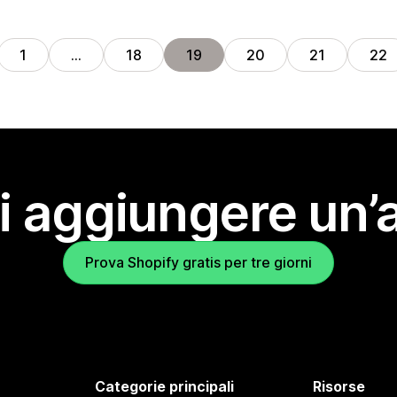
1
…
18
19
20
21
22
i aggiungere un’
Prova Shopify gratis per tre giorni
Categorie principali
Risorse