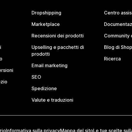
Dropshipping
Centro assi
Marketplace
Documentaz
Recensioni dei prodotti
Community d
i
Upselling e pacchetti di
Blog di Shop
prodotti
o
Ricerca
Email marketing
rsioni
SEO
ozio
Spedizione
Valute e traduzioni
zio
Informativa sulla privacy
Mappa del sito
Le tue scelte sull