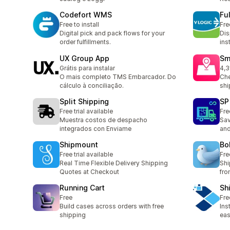
Codefort WMS
Ful
Free to install
Fre
Digital pick and pack flows for your
Dis
order fulfillments.
ins
UX Group App
Sm
Grátis para instalar
4,3
6 r
O mais completo TMS Embarcador. Do
Che
cálculo à conciliação.
shi
Split Shipping
SP
Free trial available
Fre
Muestra costos de despacho
Sav
integrados con Enviame
and
Shipmount
Bo
Free trial available
Fre
Real Time Flexible Delivery Shipping
Shi
Quotes at Checkout
fro
Running Cart
Sh
Free
Fre
Build cases across orders with free
Ins
shipping
eas