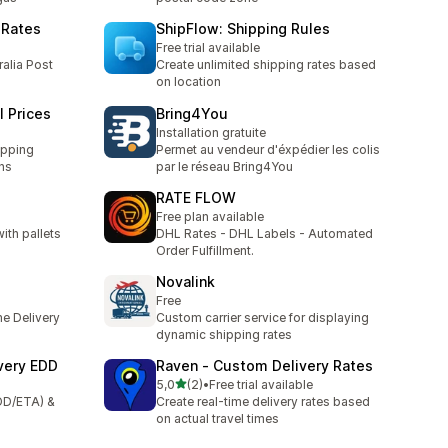
 Rates
ShipFlow: Shipping Rules
Free trial available
ralia Post
Create unlimited shipping rates based
on location
l Prices
Bring4You
Installation gratuite
ipping
Permet au vendeur d'éxpédier les colis
ns
par le réseau Bring4You
RATE FLOW
Free plan available
ith pallets
DHL Rates - DHL Labels - Automated
Order Fulfillment.
Novalink
Free
e Delivery
Custom carrier service for displaying
dynamic shipping rates
ivery EDD
Raven ‑ Custom Delivery Rates
stelle su 5
5,0
(2)
•
Free trial available
2 recensioni totali
EDD/ETA) &
Create real-time delivery rates based
on actual travel times