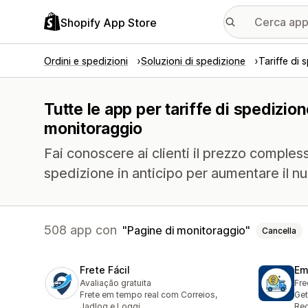
Shopify App Store
Ordini e spedizioni
Soluzioni di spedizione
Tariffe di 
Tutte le app per tariffe di spedizio
monitoraggio
Fai conoscere ai clienti il prezzo comples
spedizione in anticipo per aumentare il n
508 app con
Pagine di monitoraggio
Cancella
Frete Fácil
Em
Avaliação gratuita
Fre
Frete em tempo real com Correios,
Get
Jadlog e Loggi
Re