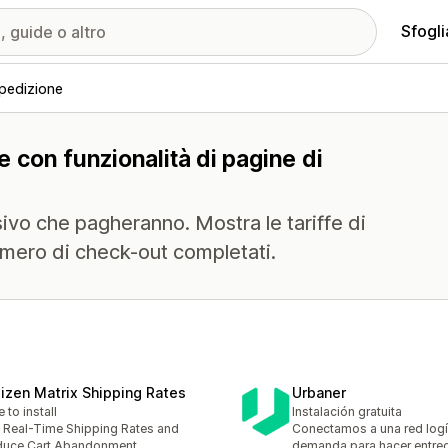
Sfogli
spedizione
ne con funzionalità di pagine di
sivo che pagheranno. Mostra le tariffe di
umero di check-out completati.
izen Matrix Shipping Rates
Urbaner
e to install
Instalación gratuita
 Real-Time Shipping Rates and
Conectamos a una red logí
duce Cart Abandonment
demanda para hacer entre