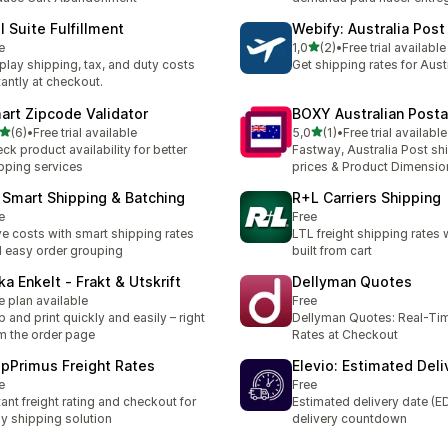
l Suite Fulfillment
Webify: Australia Post
stelle su 5
e
1,0
(2)
•
Free trial available
2 recensioni totali
play shipping, tax, and duty costs
Get shipping rates for Aust
tantly at checkout.
art Zipcode Validator
BOXY Australian Posta
stelle su 5
stelle su 5
(6)
•
Free trial available
5,0
(1)
•
Free trial available
ecensioni totali
1 recensioni totali
ck product availability for better
Fastway, Australia Post sh
pping services
prices & Product Dimensio
 Smart Shipping & Batching
R+L Carriers Shipping
e
Free
e costs with smart shipping rates
LTL freight shipping rates w
 easy order grouping
built from cart
ka Enkelt ‑ Frakt & Utskrift
Dellyman Quotes
e plan available
Free
p and print quickly and easily – right
Dellyman Quotes: Real-Tim
m the order page
Rates at Checkout
ipPrimus Freight Rates
Elevio: Estimated Del
e
Free
tant freight rating and checkout for
Estimated delivery date (
y shipping solution
delivery countdown