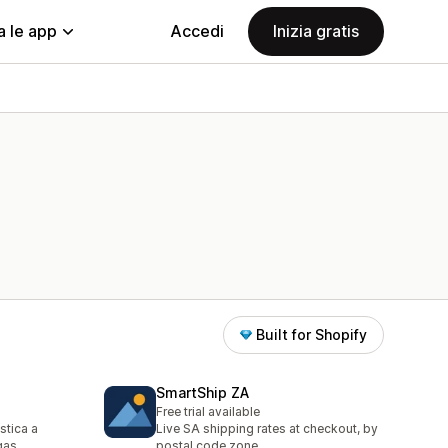
a le app
Accedi
Inizia gratis
Built for Shopify
SmartShip ZA
Free trial available
stica a
Live SA shipping rates at checkout, by
gas
postal code zone