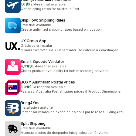
z 5 hvězd
1,0
(2)
•
Free trial available
Celkový počet recenzí: 2
Get shipping rates for Australia Post
ShipFlow: Shipping Rules
Free trial available
Create unlimited shipping rates based on location
UX Group App
Grátis para instalar
O mais completo TMS Embarcador. Do cálculo à conciliação.
Smart Zipcode Validator
z 5 hvězd
4,3
(6)
•
Free trial available
Celkový počet recenzí: 6
Check product availability for better shipping services
BOXY Australian Postal Prices
z 5 hvězd
5,0
(1)
•
Free trial available
Celkový počet recenzí: 1
Fastway, Australia Post shipping prices & Product Dimensions
Bring4You
Installation gratuite
Permet au vendeur d'éxpédier les colis par le réseau Bring4You
Split Shipping
Free trial available
Muestra costos de despacho integrados con Enviame