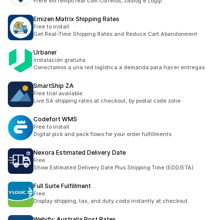
Frete em tempo real com Correios, Jadlog e Loggi
Emizen Matrix Shipping Rates
Free to install
Get Real-Time Shipping Rates and Reduce Cart Abandonment
Urbaner
Instalación gratuita
Conectamos a una red logística a demanda para hacer entregas
SmartShip ZA
Free trial available
Live SA shipping rates at checkout, by postal code zone
Codefort WMS
Free to install
Digital pick and pack flows for your order fulfillments.
Nexora Estimated Delivery Date
Free
Show Estimated Delivery Date Plus Shipping Time (EDD/ETA)
Full Suite Fulfillment
Free
Display shipping, tax, and duty costs instantly at checkout.
Webify: Australia Post Rates