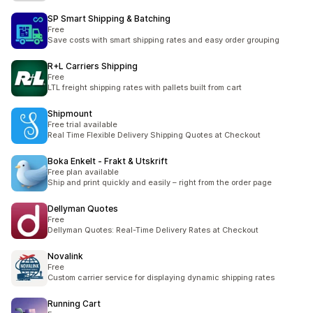
SP Smart Shipping & Batching
Free
Save costs with smart shipping rates and easy order grouping
R+L Carriers Shipping
Free
LTL freight shipping rates with pallets built from cart
Shipmount
Free trial available
Real Time Flexible Delivery Shipping Quotes at Checkout
Boka Enkelt ‑ Frakt & Utskrift
Free plan available
Ship and print quickly and easily – right from the order page
Dellyman Quotes
Free
Dellyman Quotes: Real-Time Delivery Rates at Checkout
Novalink
Free
Custom carrier service for displaying dynamic shipping rates
Running Cart