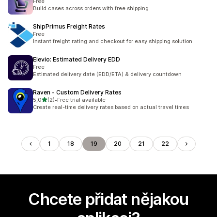
Free
Build cases across orders with free shipping
ShipPrimus Freight Rates
Free
Instant freight rating and checkout for easy shipping solution
Elevio: Estimated Delivery EDD
Free
Estimated delivery date (EDD/ETA) & delivery countdown
Raven ‑ Custom Delivery Rates
z 5 hvězd
5,0
(2)
•
Free trial available
Celkový počet recenzí: 2
Create real-time delivery rates based on actual travel times
1
18
19
20
21
22
Chcete přidat nějakou