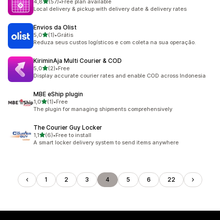
z 5 hvězd
4,8
(57)
•
Free plan available
Celkový počet recenzí: 57
Local delivery & pickup with delivery date & delivery rates
Envios da Olist
z 5 hvězd
5,0
(1)
•
Grátis
Celkový počet recenzí: 1
Reduza seus custos logísticos e com coleta na sua operação.
KiriminAja Multi Courier & COD
z 5 hvězd
5,0
(2)
•
Free
Celkový počet recenzí: 2
Display accurate courier rates and enable COD across Indonesia
MBE eShip plugin
z 5 hvězd
1,0
(1)
•
Free
Celkový počet recenzí: 1
The plugin for managing shipments comprehensively
The Courier Guy Locker
z 5 hvězd
1,1
(6)
•
Free to install
Celkový počet recenzí: 6
A smart locker delivery system to send items anywhere
1
2
3
4
5
6
22