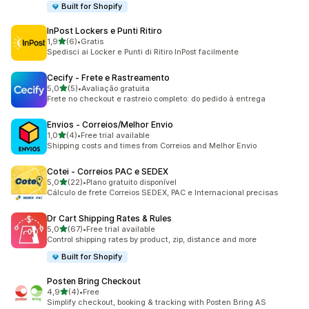
Built for Shopify
InPost Lockers e Punti Ritiro
z 5 hvězd
1,9
(6)
•
Gratis
Celkový počet recenzí: 6
Spedisci ai Locker e Punti di Ritiro InPost facilmente
Cecify ‑ Frete e Rastreamento
z 5 hvězd
5,0
(5)
•
Avaliação gratuita
Celkový počet recenzí: 5
Frete no checkout e rastreio completo: do pedido à entrega
Envios ‑ Correios/Melhor Envio
z 5 hvězd
1,0
(4)
•
Free trial available
Celkový počet recenzí: 4
Shipping costs and times from Correios and Melhor Envio
Cotei ‑ Correios PAC e SEDEX
z 5 hvězd
5,0
(22)
•
Plano gratuito disponível
Celkový počet recenzí: 22
Cálculo de frete Correios SEDEX, PAC e Internacional precisas
Dr Cart Shipping Rates & Rules
z 5 hvězd
5,0
(67)
•
Free trial available
Celkový počet recenzí: 67
Control shipping rates by product, zip, distance and more
Built for Shopify
Posten Bring Checkout
z 5 hvězd
4,9
(4)
•
Free
Celkový počet recenzí: 4
Simplify checkout, booking & tracking with Posten Bring AS