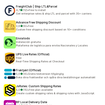
FreightClub | Ship LTL&Parcel
z 5 hvězd
4,7
(12)
•
Free to install
Celkový počet recenzí: 12
Get enterprise rates & ship LTL and parcel with 35+ carriers
Advance Free Shipping Discount
z 5 hvězd
3,6
(6)
•
Free
Celkový počet recenzí: 6
Custom free shipping discount based on 10+ conditions
Enviatodo
Instalación gratuita
Plataforma de logística para envíos Nacionales y Locales
UPS Live Rates (Official)
Free
Real-Time Shipping Rates at Checkout
Fraktjakt (Official)
z 5 hvězd
5,0
(4)
•
Gratis testversion tillgänglig
Celkový počet recenzí: 4
Boka dina fraktsedlar och spåra dina beställningar automatiskt
JsRates: Custom Shipping Rates
z 5 hvězd
5,0
(15)
•
Free plan available
Celkový počet recenzí: 15
Create custom shipping rates & shipping rules with JavaScript.
RP Local Delivery Date