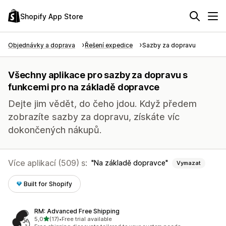
Shopify App Store
Objednávky a doprava
Řešení expedice
Sazby za dopravu
Všechny aplikace pro sazby za dopravu s
funkcemi pro na základě dopravce
Dejte jim vědět, do čeho jdou. Když předem
zobrazíte sazby za dopravu, získáte víc
dokončených nákupů.
Více aplikací (509) s:
Na základě dopravce
Vymazat
Built for Shopify
RM: Advanced Free Shipping
z 5 hvězd
5,0
(17)
•
Free trial available
Celkový počet recenzí: 17