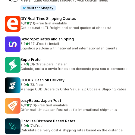
Free shipping discounts tailored to your custom needs
Built for Shopify
DIY Real Time Shipping Quotes
z 5 hvězd
4,8
(11)
•
Free trial available
Celkový počet recenzí: 11
Get accurate LTL freight and parcel quotes at checkout
Skydropx: Rates and shipping
z 5 hvězd
3,7
(47)
•
Free to install
Celkový počet recenzí: 47
Logistics platform with national and international shipments
SuperFrete
z 5 hvězd
2,4
(3)
•
Grátis para instalar
Celkový počet recenzí: 3
Calcule, emita e envie fretes com desconto para seu e-commerce
CODFY Cash on Delivery
z 5 hvězd
5,0
(5)
•
Free
Celkový počet recenzí: 5
Manage COD Orders by Order Value, Zip Codes & Shipping Rates
easyRates: Japan Post
z 5 hvězd
4,9
(16)
•
Free trial available
Celkový počet recenzí: 16
Offer real-time Japan Post rates for international shipments!
Octolize Distance Based Rates
z 5 hvězd
5,0
(7)
•
Free
Celkový počet recenzí: 7
Calculate delivery cost & shipping rates based on the distance