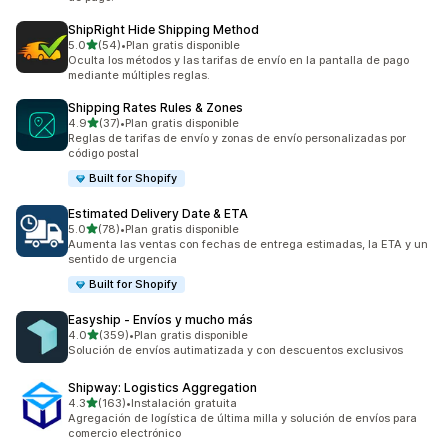
ShipRight Hide Shipping Method
de 5 estrellas
5.0
(54)
•
Plan gratis disponible
54 reseñas en total
Oculta los métodos y las tarifas de envío en la pantalla de pago
mediante múltiples reglas.
Shipping Rates Rules & Zones
de 5 estrellas
4.9
(37)
•
Plan gratis disponible
37 reseñas en total
Reglas de tarifas de envío y zonas de envío personalizadas por
código postal
Built for Shopify
Estimated Delivery Date & ETA
de 5 estrellas
5.0
(78)
•
Plan gratis disponible
78 reseñas en total
Aumenta las ventas con fechas de entrega estimadas, la ETA y un
sentido de urgencia
Built for Shopify
Easyship ‑ Envíos y mucho más
de 5 estrellas
4.0
(359)
•
Plan gratis disponible
359 reseñas en total
Solución de envíos autimatizada y con descuentos exclusivos
Shipway: Logistics Aggregation
de 5 estrellas
4.3
(163)
•
Instalación gratuita
163 reseñas en total
Agregación de logística de última milla y solución de envíos para
comercio electrónico