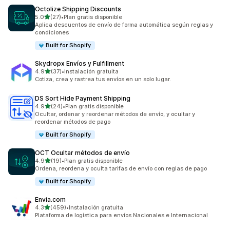
Octolize Shipping Discounts
de 5 estrellas
5.0
(27)
•
Plan gratis disponible
27 reseñas en total
Aplica descuentos de envío de forma automática según reglas y
condiciones
Built for Shopify
Skydropx Envíos y Fulfillment
de 5 estrellas
4.9
(37)
•
Instalación gratuita
37 reseñas en total
Cotiza, crea y rastrea tus envíos en un solo lugar.
DS Sort Hide Payment Shipping
de 5 estrellas
4.9
(24)
•
Plan gratis disponible
24 reseñas en total
Ocultar, ordenar y reordenar métodos de envío, y ocultar y
reordenar métodos de pago
Built for Shopify
OCT Ocultar métodos de envío
de 5 estrellas
4.9
(19)
•
Plan gratis disponible
19 reseñas en total
Ordena, reordena y oculta tarifas de envío con reglas de pago
Built for Shopify
Envia.com
de 5 estrellas
4.3
(459)
•
Instalación gratuita
459 reseñas en total
Plataforma de logística para envíos Nacionales e Internacional