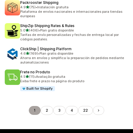
Packrooster Shipping
de 5 estrellas
4.9
(75)
•
Instalación gratuita
75 reseñas en total
Plataforma de envíos nacionales e internacionales para tiendas
europeas
ShipZip Shipping Rates & Rules
de 5 estrellas
5.0
(406)
•
Plan gratis disponible
406 reseñas en total
Tarifas de envío personalizadas y fechas de entrega local por
códigos postales.
ClickShip | Shipping Platform
de 5 estrellas
4.6
(169)
•
Plan gratis disponible
169 reseñas en total
Ahorra en envíos y simplifica la preparación de pedidos mediante
automatizaciones
Frete no Produto
de 5 estrellas
4.5
(11)
•
Avaliação gratuita
11 reseñas en total
Exiba frete e prazo na página do produto
Built for Shopify
1
2
3
4
22