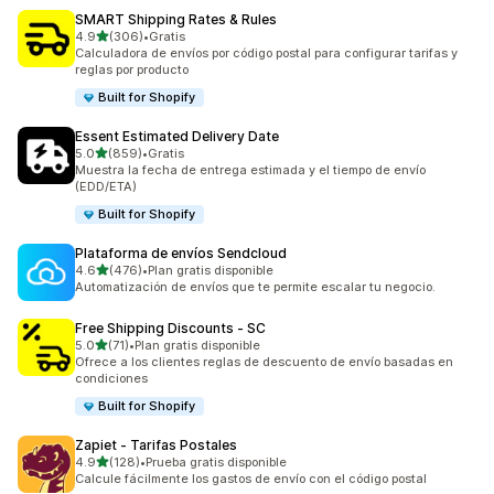
SMART Shipping Rates & Rules
de 5 estrellas
4.9
(306)
•
Gratis
306 reseñas en total
Calculadora de envíos por código postal para configurar tarifas y
reglas por producto
Built for Shopify
Essent Estimated Delivery Date
de 5 estrellas
5.0
(859)
•
Gratis
859 reseñas en total
Muestra la fecha de entrega estimada y el tiempo de envío
(EDD/ETA)
Built for Shopify
Plataforma de envíos Sendcloud
de 5 estrellas
4.6
(476)
•
Plan gratis disponible
476 reseñas en total
Automatización de envíos que te permite escalar tu negocio.
Free Shipping Discounts ‑ SC
de 5 estrellas
5.0
(71)
•
Plan gratis disponible
71 reseñas en total
Ofrece a los clientes reglas de descuento de envío basadas en
condiciones
Built for Shopify
Zapiet ‑ Tarifas Postales
de 5 estrellas
4.9
(128)
•
Prueba gratis disponible
128 reseñas en total
Calcule fácilmente los gastos de envío con el código postal