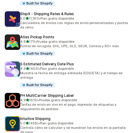
Built for Shopify
ShipX ‑ Shipping Rates & Rules
de 5 estrellas
5.0
(1,161)
•
Plan gratis disponible
1161 reseñas en total
Calculadora de envíos con reglas de envío personalizadas y puntos
de retiro
Atlas Pickup Points
de 5 estrellas
4.8
(71)
•
Prueba gratis disponible
71 reseñas en total
Puntos de recogida: DHL, UPS, GLS, SEUR, Correos y 60+ más
Built for Shopify
S Estimated Delivery Date Plus
de 5 estrellas
4.9
(403)
•
Plan gratis disponible
403 reseñas en total
Muestra la fecha de entrega estimada (EDD/ETA) y el tiempo de
entrega
Built for Shopify
PH MultiCarrier Shipping Label
de 5 estrellas
4.9
(615)
•
Prueba gratis disponible
615 reseñas en total
Tarifas de envío en vivo en el pago, impresión de etiquetas y
seguimiento de pedidos.
Intuitive Shipping
de 5 estrellas
5.0
(458)
•
Plan gratis disponible
458 reseñas en total
Controla cómo se calculan y se muestran los envíos en la pantalla
de pago.