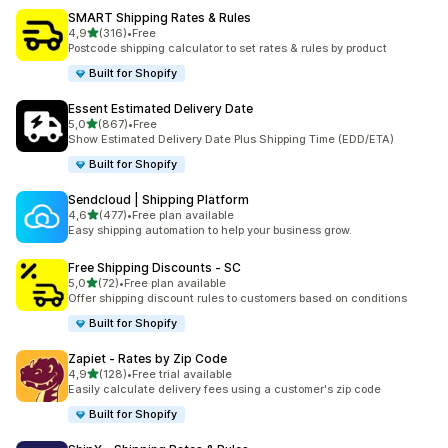
SMART Shipping Rates & Rules
/ 5 tähteä
4,9
(316)
•
Free
316 arvostelua yhteensä
Postcode shipping calculator to set rates & rules by product
Built for Shopify
Essent Estimated Delivery Date
/ 5 tähteä
5,0
(867)
•
Free
867 arvostelua yhteensä
Show Estimated Delivery Date Plus Shipping Time (EDD/ETA)
Built for Shopify
Sendcloud | Shipping Platform
/ 5 tähteä
4,6
(477)
•
Free plan available
477 arvostelua yhteensä
Easy shipping automation to help your business grow.
Free Shipping Discounts ‑ SC
/ 5 tähteä
5,0
(72)
•
Free plan available
72 arvostelua yhteensä
Offer shipping discount rules to customers based on conditions
Built for Shopify
Zapiet ‑ Rates by Zip Code
/ 5 tähteä
4,9
(128)
•
Free trial available
128 arvostelua yhteensä
Easily calculate delivery fees using a customer's zip code
Built for Shopify