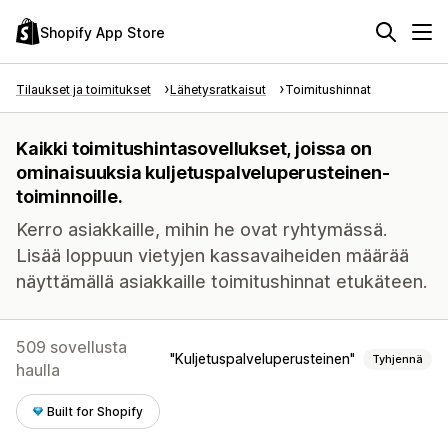
Shopify App Store
Tilaukset ja toimitukset
Lähetysratkaisut
Toimitushinnat
Kaikki toimitushintasovellukset, joissa on
ominaisuuksia kuljetuspalveluperusteinen-
toiminnoille.
Kerro asiakkaille, mihin he ovat ryhtymässä.
Lisää loppuun vietyjen kassavaiheiden määrää
näyttämällä asiakkaille toimitushinnat etukäteen.
509 sovellusta
Kuljetuspalveluperusteinen
Tyhjennä
haulla
Built for Shopify