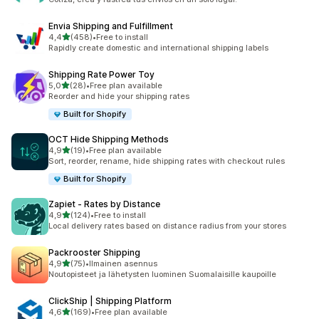
Envia Shipping and Fulfillment
/ 5 tähteä
4,4
(458)
•
Free to install
458 arvostelua yhteensä
Rapidly create domestic and international shipping labels
Shipping Rate Power Toy
/ 5 tähteä
5,0
(28)
•
Free plan available
28 arvostelua yhteensä
Reorder and hide your shipping rates
Built for Shopify
OCT Hide Shipping Methods
/ 5 tähteä
4,9
(19)
•
Free plan available
19 arvostelua yhteensä
Sort, reorder, rename, hide shipping rates with checkout rules
Built for Shopify
Zapiet ‑ Rates by Distance
/ 5 tähteä
4,9
(124)
•
Free to install
124 arvostelua yhteensä
Local delivery rates based on distance radius from your stores
Packrooster Shipping
/ 5 tähteä
4,9
(75)
•
Ilmainen asennus
75 arvostelua yhteensä
Noutopisteet ja lähetysten luominen Suomalaisille kaupoille
ClickShip | Shipping Platform
/ 5 tähteä
4,6
(169)
•
Free plan available
169 arvostelua yhteensä