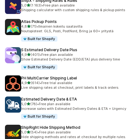
ShipX ‑ Shipping Rates & Rules
/ 5 tähteä
5,0
(1 163)
•
Free plan available
1163 arvostelua yhteensä
Shipping calculator with custom shipping rules & pickup points
Atlas Pickup Points
/ 5 tähteä
4,8
(71)
•
Ilmainen kokeilu saatavilla
71 arvostelua yhteensä
Noutopisteet: GLS, Posti, PostNord, Bring ja 60+ yritystä
Built for Shopify
S Estimated Delivery Date Plus
/ 5 tähteä
4,9
(401)
•
Free plan available
401 arvostelua yhteensä
Show Estimated Delivery Date (EDD/ETA) plus delivery time
Built for Shopify
PH MultiCarrier Shipping Label
/ 5 tähteä
4,9
(614)
•
Free trial available
614 arvostelua yhteensä
Live shipping rates at checkout, print labels & track orders.
Estimated Delivery Date & ETA
/ 5 tähteä
5,0
(78)
•
Free plan available
78 arvostelua yhteensä
Increase sales with Estimated Delivery Dates & ETA + Urgency
Built for Shopify
ShipRight Hide Shipping Method
/ 5 tähteä
5,0
(54)
•
Free plan available
54 arvostelua yhteensä
Hide shipping methods and rates at checkout by multiple rules.