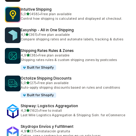
Intuitive Shipping
/ 5 tähteä
5,0
(458)
•
Free plan available
458 arvostelua yhteensä
Control how shipping is calculated and displayed at checkout.
Easyship ‑ All in One Shipping
/ 5 tähteä
4,1
(361)
•
Free plan available
361 arvostelua yhteensä
Compare shipping rates and automate labels, tracking & duties
Shipping Rates Rules & Zones
/ 5 tähteä
4,9
(38)
•
Free plan available
38 arvostelua yhteensä
Shipping rates rules & custom shipping zones by postcodes
Built for Shopify
Octolize Shipping Discounts
/ 5 tähteä
5,0
(27)
•
Free plan available
27 arvostelua yhteensä
Auto-apply shipping discounts based on rules and conditions
Built for Shopify
Shipway: Logistics Aggregation
/ 5 tähteä
4,3
(162)
•
Free to install
162 arvostelua yhteensä
Last Mile Logistics Aggregation & Shipping Soln. for eCommerce
Skydropx Envíos y Fulfillment
/ 5 tähteä
4,9
(37)
•
Instalación gratuita
37 arvostelua yhteensä
Cotiza, crea y rastrea tus envíos en un solo lugar.