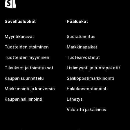
Sovellusluokat
Pääluokat
Myyntikanavat
Suoratoimitus
Tuotteiden etsiminen
Markkinapaikat
Tuotteiden myyminen
Tuotearvostelut
Tilaukset ja toimitukset
Lisämyynti ja tuotepaketit
Kaupan suunnittelu
Sähköpostimarkkinointi
Markkinointi ja konversio
Hakukoneoptimointi
Kaupan hallinnointi
Lähetys
Valuutta ja käännös