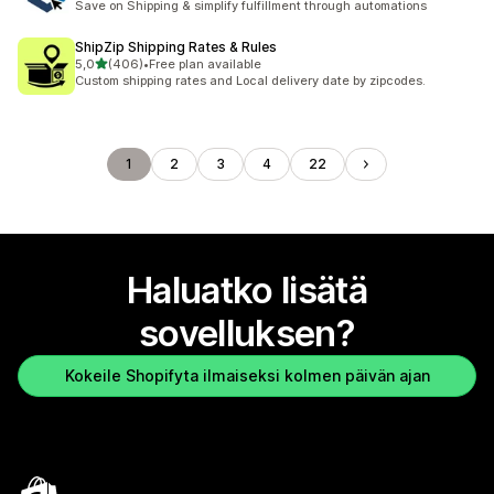
Save on Shipping & simplify fulfillment through automations
ShipZip Shipping Rates & Rules
/ 5 tähteä
5,0
(406)
•
Free plan available
406 arvostelua yhteensä
Custom shipping rates and Local delivery date by zipcodes.
1
2
3
4
22
Haluatko lisätä
sovelluksen?
Kokeile Shopifyta ilmaiseksi kolmen päivän ajan