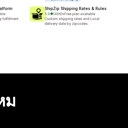
latform
ShipZip Shipping Rates & Rules
เต็ม 5 ดาว
able
5.0
(406)
•
Free plan available
ทั้งหมด 406 รีวิว
 fulfillment
Custom shipping rates and Local
delivery date by zipcodes.
ไหม