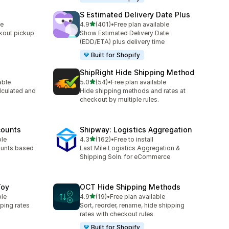
S Estimated Delivery Date Plus
เต็ม 5 ดาว
le
4.9
(401)
•
Free plan available
ทั้งหมด 401 รีวิว
kout pickup
Show Estimated Delivery Date
(EDD/ETA) plus delivery time
Built for Shopify
ShipRight Hide Shipping Method
เต็ม 5 ดาว
able
5.0
(54)
•
Free plan available
ทั้งหมด 54 รีวิว
lculated and
Hide shipping methods and rates at
checkout by multiple rules.
counts
Shipway: Logistics Aggregation
เต็ม 5 ดาว
ble
4.3
(162)
•
Free to install
ทั้งหมด 162 รีวิว
ounts based
Last Mile Logistics Aggregation &
Shipping Soln. for eCommerce
Toy
OCT Hide Shipping Methods
เต็ม 5 ดาว
ble
4.9
(19)
•
Free plan available
ทั้งหมด 19 รีวิว
ping rates
Sort, reorder, rename, hide shipping
rates with checkout rules
Built for Shopify