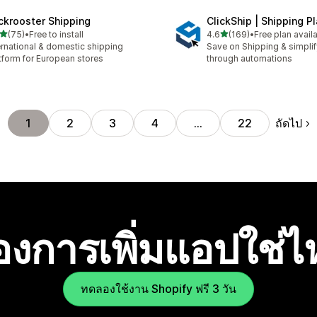
ckrooster Shipping
ClickShip | Shipping P
เต็ม 5 ดาว
เต็ม 5 ดาว
(75)
•
Free to install
4.6
(169)
•
Free plan avail
หมด 75 รีวิว
ทั้งหมด 169 รีวิว
ernational & domestic shipping
Save on Shipping & simplify
tform for European stores
through automations
ถัดไป
1
2
3
4
…
22
องการเพิ่มแอปใช่
ทดลองใช้งาน Shopify ฟรี 3 วัน