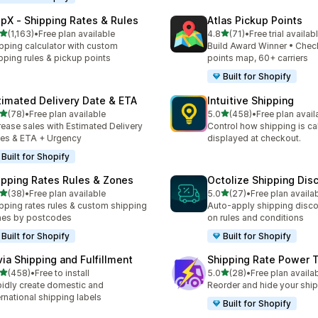
ipX ‑ Shipping Rates & Rules
Atlas Pickup Points
เต็ม 5 ดาว
เต็ม 5 ดาว
(1,163)
•
Free plan available
4.8
(71)
•
Free trial availab
หมด 1163 รีวิว
ทั้งหมด 71 รีวิว
pping calculator with custom
Build Award Winner • Chec
pping rules & pickup points
points map, 60+ carriers
Built for Shopify
timated Delivery Date & ETA
Intuitive Shipping
เต็ม 5 ดาว
เต็ม 5 ดาว
(78)
•
Free plan available
5.0
(458)
•
Free plan avail
หมด 78 รีวิว
ทั้งหมด 458 รีวิว
rease sales with Estimated Delivery
Control how shipping is ca
es & ETA + Urgency
displayed at checkout.
Built for Shopify
ipping Rates Rules & Zones
Octolize Shipping Dis
เต็ม 5 ดาว
เต็ม 5 ดาว
(38)
•
Free plan available
5.0
(27)
•
Free plan availa
หมด 38 รีวิว
ทั้งหมด 27 รีวิว
pping rates rules & custom shipping
Auto-apply shipping disc
nes by postcodes
on rules and conditions
Built for Shopify
Built for Shopify
via Shipping and Fulfillment
Shipping Rate Power 
เต็ม 5 ดาว
เต็ม 5 ดาว
(458)
•
Free to install
5.0
(28)
•
Free plan availa
หมด 458 รีวิว
ทั้งหมด 28 รีวิว
idly create domestic and
Reorder and hide your ship
ernational shipping labels
Built for Shopify