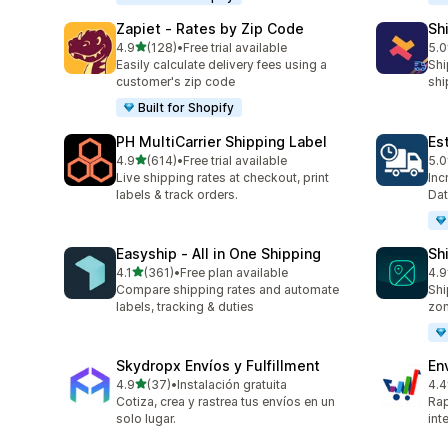
Zapiet ‑ Rates by Zip Code
Sh
เต็ม 5 ดาว
4.9
(128)
•
Free trial available
5.0
ทั้งหมด 128 รีวิว
ทั้ง
Easily calculate delivery fees using a
Shi
customer's zip code
shi
Built for Shopify
PH MultiCarrier Shipping Label
Es
เต็ม 5 ดาว
4.9
(614)
•
Free trial available
5.0
ทั้งหมด 614 รีวิว
ทั้ง
Live shipping rates at checkout, print
Inc
labels & track orders.
Dat
Easyship ‑ All in One Shipping
Sh
เต็ม 5 ดาว
4.1
(361)
•
Free plan available
4.9
ทั้งหมด 361 รีวิว
ทั้ง
Compare shipping rates and automate
Shi
labels, tracking & duties
zo
Skydropx Envíos y Fulfillment
En
เต็ม 5 ดาว
4.9
(37)
•
Instalación gratuita
4.4
ทั้งหมด 37 รีวิว
ทั้ง
Cotiza, crea y rastrea tus envíos en un
Rap
solo lugar.
int