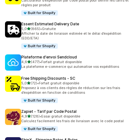
Calculateur d’expédition par code postal pour définir les tarifs et
règles par produit
Built for Shopify
Essent Estimated Delivery Date
étoile(s) sur 5
5,0
(865)
•
Gratuite
865 avis au total
Afficher la date de livraison estimée et le délai d’expédition
(EDD/ETA)
Built for Shopify
Plateforme d'envoi Sendcloud
étoile(s) sur 5
4,6
(477)
•
Forfait gratuit disponible
477 avis au total
La plateforme e-commerce qui automatise vos expéditions
Free Shipping Discounts ‑ SC
étoile(s) sur 5
5,0
(72)
•
Forfait gratuit disponible
72 avis au total
Proposez à vos clients des règles de réduction sur les frais
d’expédition en fonction de conditions
Built for Shopify
Zapiet ‑ Tarif par Code Postal
étoile(s) sur 5
4,9
(128)
•
Essai gratuit disponible
128 avis au total
Calculez facilement les frais de livraison avec le code postal
Built for Shopify
ShipX ‑ Shipping Rates & Rules