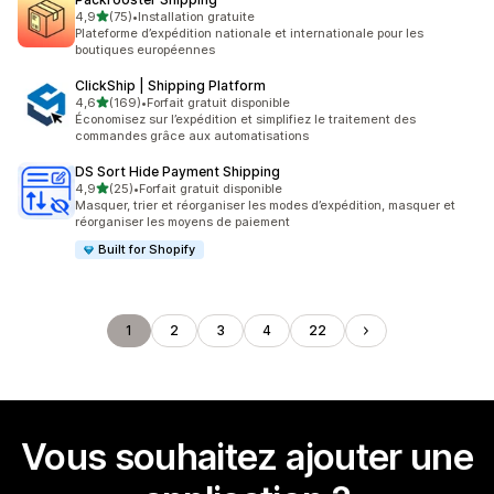
étoile(s) sur 5
4,9
(75)
•
Installation gratuite
75 avis au total
Plateforme d’expédition nationale et internationale pour les
boutiques européennes
ClickShip | Shipping Platform
étoile(s) sur 5
4,6
(169)
•
Forfait gratuit disponible
169 avis au total
Économisez sur l’expédition et simplifiez le traitement des
commandes grâce aux automatisations
DS Sort Hide Payment Shipping
étoile(s) sur 5
4,9
(25)
•
Forfait gratuit disponible
25 avis au total
Masquer, trier et réorganiser les modes d’expédition, masquer et
réorganiser les moyens de paiement
Built for Shopify
1
2
3
4
22
Vous souhaitez ajouter une