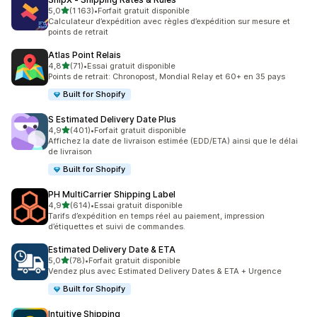
étoile(s) sur 5
5,0
(1 163)
•
Forfait gratuit disponible
1163 avis au total
Calculateur d’expédition avec règles d’expédition sur mesure et
points de retrait
Atlas Point Relais
étoile(s) sur 5
4,8
(71)
•
Essai gratuit disponible
71 avis au total
Points de retrait: Chronopost, Mondial Relay et 60+ en 35 pays
Built for Shopify
S Estimated Delivery Date Plus
étoile(s) sur 5
4,9
(401)
•
Forfait gratuit disponible
401 avis au total
Affichez la date de livraison estimée (EDD/ETA) ainsi que le délai
de livraison
Built for Shopify
PH MultiCarrier Shipping Label
étoile(s) sur 5
4,9
(614)
•
Essai gratuit disponible
614 avis au total
Tarifs d’expédition en temps réel au paiement, impression
d’étiquettes et suivi de commandes.
Estimated Delivery Date & ETA
étoile(s) sur 5
5,0
(78)
•
Forfait gratuit disponible
78 avis au total
Vendez plus avec Estimated Delivery Dates & ETA + Urgence
Built for Shopify
Intuitive Shipping