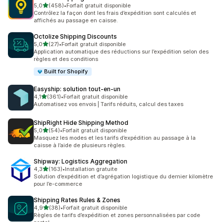
étoile(s) sur 5
5,0
(458)
•
Forfait gratuit disponible
458 avis au total
Contrôlez la façon dont les frais d’expédition sont calculés et
affichés au passage en caisse.
Octolize Shipping Discounts
étoile(s) sur 5
5,0
(27)
•
Forfait gratuit disponible
27 avis au total
Application automatique des réductions sur l’expédition selon des
règles et des conditions
Built for Shopify
Easyship: solution tout‑en‑un
étoile(s) sur 5
4,1
(361)
•
Forfait gratuit disponible
361 avis au total
Automatisez vos envois | Tarifs réduits, calcul des taxes
ShipRight Hide Shipping Method
étoile(s) sur 5
5,0
(54)
•
Forfait gratuit disponible
54 avis au total
Masquez les modes et les tarifs d’expédition au passage à la
caisse à l’aide de plusieurs règles.
Shipway: Logistics Aggregation
étoile(s) sur 5
4,3
(163)
•
Installation gratuite
163 avis au total
Solution d’expédition et d’agrégation logistique du dernier kilomètre
pour l’e-commerce
Shipping Rates Rules & Zones
étoile(s) sur 5
4,9
(38)
•
Forfait gratuit disponible
38 avis au total
Règles de tarifs d’expédition et zones personnalisées par code