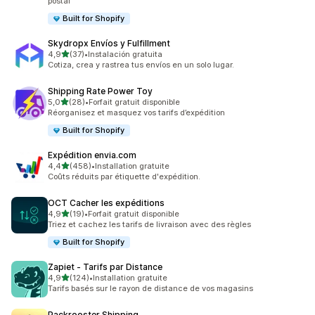
postal
Built for Shopify
Skydropx Envíos y Fulfillment
étoile(s) sur 5
4,9
(37)
•
Instalación gratuita
37 avis au total
Cotiza, crea y rastrea tus envíos en un solo lugar.
Shipping Rate Power Toy
étoile(s) sur 5
5,0
(28)
•
Forfait gratuit disponible
28 avis au total
Réorganisez et masquez vos tarifs d’expédition
Built for Shopify
Expédition envia.com
étoile(s) sur 5
4,4
(458)
•
Installation gratuite
458 avis au total
Coûts réduits par étiquette d'expédition.
OCT Cacher les expéditions
étoile(s) sur 5
4,9
(19)
•
Forfait gratuit disponible
19 avis au total
Triez et cachez les tarifs de livraison avec des règles
Built for Shopify
Zapiet ‑ Tarifs par Distance
étoile(s) sur 5
4,9
(124)
•
Installation gratuite
124 avis au total
Tarifs basés sur le rayon de distance de vos magasins
Packrooster Shipping