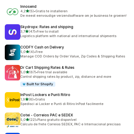
Innosend
na 5 gwiazdek
4,2
(5)
•
Gratis te installeren
Łączna liczba recenzji: 5
De meest eenvoudige verzendsoftware om je business te groeien!
Skydropx: Rates and shipping
na 5 gwiazdek
3,7
(47)
•
Free to install
Łączna liczba recenzji: 47
Logistics platform with national and international shipments
CODFY Cash on Delivery
na 5 gwiazdek
5,0
(4)
•
Free
Łączna liczba recenzji: 4
Manage COD Orders by Order Value, Zip Codes & Shipping Rates
Dr Cart Shipping Rates & Rules
na 5 gwiazdek
5,0
(67)
•
Free trial available
Łączna liczba recenzji: 67
Control shipping rates by product, zip, distance and more
Built for Shopify
InPost Lockers e Punti Ritiro
na 5 gwiazdek
1,9
(6)
•
Gratis
Łączna liczba recenzji: 6
Spedisci ai Locker e Punti di Ritiro InPost facilmente
Cotei ‑ Correios PAC e SEDEX
na 5 gwiazdek
5,0
(22)
•
Plano gratuito disponível
Łączna liczba recenzji: 22
Cálculo de frete Correios SEDEX, PAC e Internacional precisas