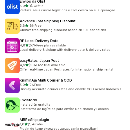
Envios da Olist
na 5 gwiazdek
5,0
(1)
•
Grátis
Łączna liczba recenzji: 1
Reduza seus custos logísticos e com coleta na sua operação.
Advance Free Shipping Discount
na 5 gwiazdek
3,6
(6)
•
Free
Łączna liczba recenzji: 6
Custom free shipping discount based on 10+ conditions
RP Local Delivery Date
na 5 gwiazdek
4,8
(57)
•
Free plan available
Łączna liczba recenzji: 57
Local delivery & pickup with delivery date & delivery rates
easyRates: Japan Post
na 5 gwiazdek
4,9
(16)
•
Free trial available
Łączna liczba recenzji: 16
Offer real-time Japan Post rates for international shipments!
KiriminAja Multi Courier & COD
na 5 gwiazdek
5,0
(2)
•
Free
Łączna liczba recenzji: 2
Display accurate courier rates and enable COD across Indonesia
Enviatodo
Instalación gratuita
Plataforma de logística para envíos Nacionales y Locales
MBE eShip plugin
na 5 gwiazdek
1,0
(1)
•
Gratis
Łączna liczba recenzji: 1
Plugin do kompleksowego zarządzania przesyłkami