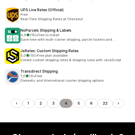
UPS Live Rates (Official)
Free
Real-Time Shipping Rates at Checkout
NoParcels Shipping & Labels
na 5 gwiazdek
4,9
(15)
•
Free to install
Łączna liczba recenzji: 15
Save time with multi-carrier shipping, parcel lockers and ...
JsRates: Custom Shipping Rates
na 5 gwiazdek
5,0
(15)
•
Free plan available
Łączna liczba recenzji: 15
Create custom shipping rates & shipping rules with JavaScript.
Transdirect Shipping
na 5 gwiazdek
1,0
(3)
•
Free
Łączna liczba recenzji: 3
Domestic and International courier shipping options
1
2
3
4
5
6
22