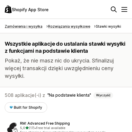
Shopify App Store
Zamówienia i wysyłka
Rozwiązania wysyłkowe
Stawki wysyłki
Wszystkie aplikacje do ustalania stawki wysyłki
z funkcjami na podstawie klienta
Pokaż, że nie masz nic do ukrycia. Sfinalizuj
więcej transakcji dzięki uwzględnieniu ceny
wysyłki.
508 aplikacje(-i) z
Na podstawie klienta
Wyczyść
Built for Shopify
RM: Advanced Free Shipping
na 5 gwiazdek
5,0
(17)
•
Free trial available
Łączna liczba recenzji: 17