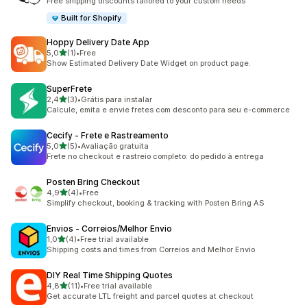
Free shipping discounts tailored to your custom needs
Built for Shopify
Hoppy Delivery Date App
na 5 gwiazdek
5,0
(1)
•
Free
Łączna liczba recenzji: 1
Show Estimated Delivery Date Widget on product page.
SuperFrete
na 5 gwiazdek
2,4
(3)
•
Grátis para instalar
Łączna liczba recenzji: 3
Calcule, emita e envie fretes com desconto para seu e-commerce
Cecify ‑ Frete e Rastreamento
na 5 gwiazdek
5,0
(5)
•
Avaliação gratuita
Łączna liczba recenzji: 5
Frete no checkout e rastreio completo: do pedido à entrega
Posten Bring Checkout
na 5 gwiazdek
4,9
(4)
•
Free
Łączna liczba recenzji: 4
Simplify checkout, booking & tracking with Posten Bring AS
Envios ‑ Correios/Melhor Envio
na 5 gwiazdek
1,0
(4)
•
Free trial available
Łączna liczba recenzji: 4
Shipping costs and times from Correios and Melhor Envio
DIY Real Time Shipping Quotes
na 5 gwiazdek
4,8
(11)
•
Free trial available
Łączna liczba recenzji: 11
Get accurate LTL freight and parcel quotes at checkout