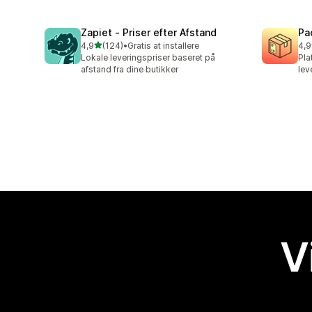
Zapiet ‑ Priser efter Afstand
Pa
ud af 5 stjerner
4,9
(124)
•
Gratis at installere
4,9
124 anmeldelser i alt
75 
Lokale leveringspriser baseret på
Pla
afstand fra dine butikker
lev
V