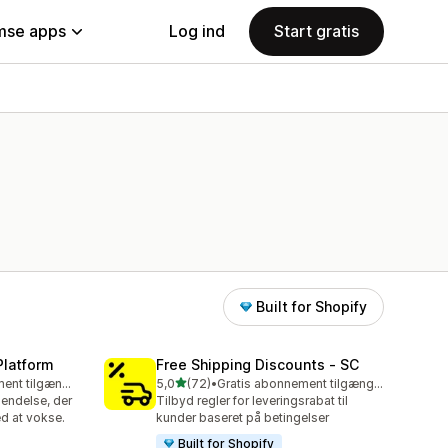
se apps
Log ind
Start gratis
Built for Shopify
Platform
Free Shipping Discounts ‑ SC
ud af 5 stjerner
Gratis abonnement tilgængeligt
5,0
(72)
•
Gratis abonnement tilgængeligt
72 anmeldelser i alt
endelse, der
Tilbyd regler for leveringsrabat til
d at vokse.
kunder baseret på betingelser
Built for Shopify