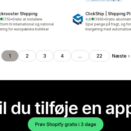
ckrooster Shipping
ClickShip | Shipping P
ud af 5 stjerner
ud af 5 stjerner
(75)
•
Gratis at installere
4,6
(169)
•
anmeldelser i alt
169 anmeldelser i alt
tform til international og national
Spar penge på fragt, og fo
ering for europæiske butikker
klargøring med automatise
Næste
1
2
3
4
…
22
il du tilføje en ap
Prøv Shopify gratis i 3 dage