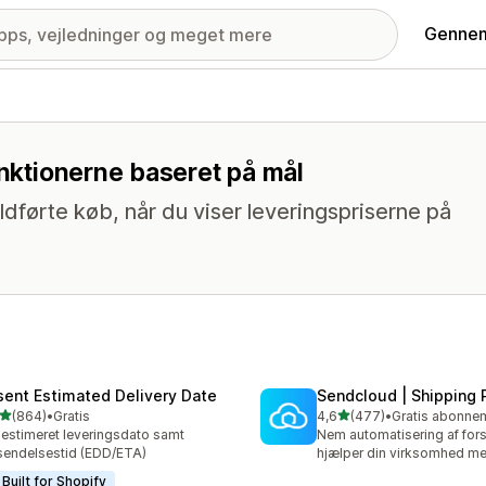
Gennem
unktionerne baseret på mål
ldførte køb, når du viser leveringspriserne på
sent Estimated Delivery Date
Sendcloud | Shipping 
ud af 5 stjerner
ud af 5 stjerner
(864)
•
Gratis
4,6
(477)
•
 anmeldelser i alt
477 anmeldelser i alt
 estimeret leveringsdato samt
Nem automatisering af fors
sendelsestid (EDD/ETA)
hjælper din virksomhed me
Built for Shopify