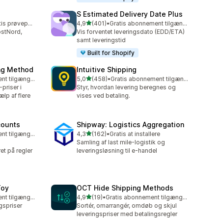
S Estimated Delivery Date Plus
ud af 5 stjerner
Mulighed for gratis prøveperiode
4,9
(401)
•
Gratis abonnement tilgængeligt
401 anmeldelser i alt
stNord,
Vis forventet leveringsdato (EDD/ETA)
samt leveringstid
Built for Shopify
ing Method
Intuitive Shipping
ud af 5 stjerner
Gratis abonnement tilgængeligt
5,0
(458)
•
Gratis abonnement tilgængeligt
458 anmeldelser i alt
priser i
Styr, hvordan levering beregnes og
lp af flere
vises ved betaling.
counts
Shipway: Logistics Aggregation
ud af 5 stjerner
Gratis abonnement tilgængeligt
4,3
(162)
•
Gratis at installere
162 anmeldelser i alt
Samling af last mile-logistik og
et på regler
leveringsløsning til e-handel
Toy
OCT Hide Shipping Methods
ud af 5 stjerner
Gratis abonnement tilgængeligt
4,9
(19)
•
Gratis abonnement tilgængeligt
19 anmeldelser i alt
ngspriser
Sortér, omarrangér, omdøb og skjul
leveringspriser med betalingsregler