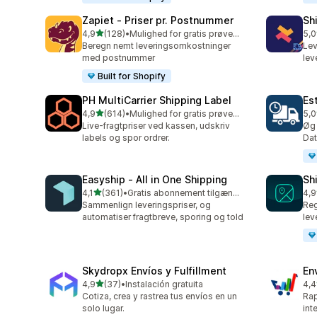
Zapiet ‑ Priser pr. Postnummer
Sh
ud af 5 stjerner
4,9
(128)
•
Mulighed for gratis prøveperiode
5,0
128 anmeldelser i alt
116
Beregn nemt leveringsomkostninger
Lev
med postnummer
lev
Built for Shopify
PH MultiCarrier Shipping Label
Es
ud af 5 stjerner
4,9
(614)
•
Mulighed for gratis prøveperiode
5,0
614 anmeldelser i alt
78 
Live-fragtpriser ved kassen, udskriv
Øg 
labels og spor ordrer.
Dat
Easyship ‑ All in One Shipping
Sh
ud af 5 stjerner
4,1
(361)
•
Gratis abonnement tilgængeligt
4,9
361 anmeldelser i alt
38 
Sammenlign leveringspriser, og
Reg
automatiser fragtbreve, sporing og told
lev
Skydropx Envíos y Fulfillment
En
ud af 5 stjerner
4,9
(37)
•
Instalación gratuita
4,4
37 anmeldelser i alt
458
Cotiza, crea y rastrea tus envíos en un
Rap
solo lugar.
int