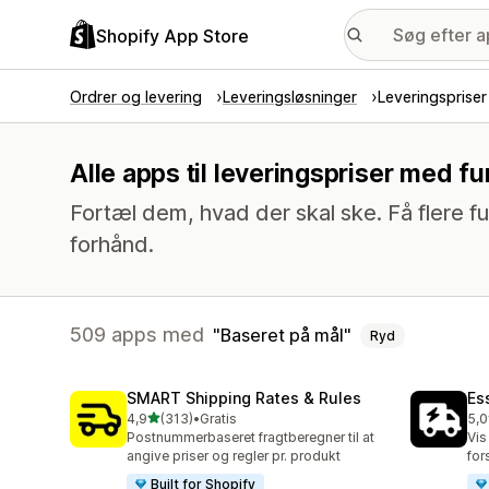
Shopify App Store
Ordrer og levering
Leveringsløsninger
Leveringspriser
Alle apps til leveringspriser med f
Fortæl dem, hvad der skal ske. Få flere fu
forhånd.
509 apps med
Baseret på mål
Ryd
SMART Shipping Rates & Rules
Es
ud af 5 stjerner
4,9
(313)
•
Gratis
5,0
313 anmeldelser i alt
864
Postnummerbaseret fragtberegner til at
Vis
angive priser og regler pr. produkt
for
Built for Shopify