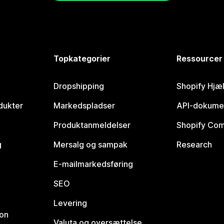
Topkategorier
Ressourcer
Dropshipping
Shopify Hjæ
dukter
Markedspladser
API-dokume
Produktanmeldelser
Shopify Co
g
Mersalg og sampak
Research
E-mailmarkedsføring
SEO
Levering
ion
Valuta og oversættelse