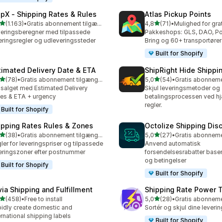
ipX ‑ Shipping Rates & Rules
Atlas Pickup Points
ud af 5 stjerner
ud af 5 stjerner
(1.163)
•
Gratis abonnement tilgængeligt
4,8
(71)
•
3 anmeldelser i alt
71 anmeldelser i alt
eringsberegner med tilpassede
Pakkeshops: GLS, DAO, Po
eringsregler og udleveringssteder
Bring og 60+ transportører
Built for Shopify
timated Delivery Date & ETA
ShipRight Hide Shipp
ud af 5 stjerner
ud af 5 stjerner
(78)
•
Gratis abonnement tilgængeligt
5,0
(54)
•
anmeldelser i alt
54 anmeldelser i alt
salget med Estimated Delivery
Skjul leveringsmetoder og -
es & ETA + urgency
betalingsprocessen ved hjæ
regler.
Built for Shopify
ipping Rates Rules & Zones
Octolize Shipping Dis
ud af 5 stjerner
ud af 5 stjerner
(38)
•
Gratis abonnement tilgængeligt
5,0
(27)
•
anmeldelser i alt
27 anmeldelser i alt
ler for leveringspriser og tilpassede
Anvend automatisk
eringszoner efter postnummer
forsendelsesrabatter baser
og betingelser
Built for Shopify
Built for Shopify
via Shipping and Fulfillment
Shipping Rate Power 
ud af 5 stjerner
ud af 5 stjerner
(458)
•
Free to install
5,0
(28)
•
 anmeldelser i alt
28 anmeldelser i alt
idly create domestic and
Sortér og skjul dine leveri
ernational shipping labels
Built for Shopify