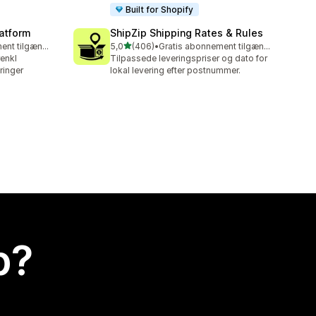
Built for Shopify
latform
ShipZip Shipping Rates & Rules
ud af 5 stjerner
Gratis abonnement tilgængeligt
5,0
(406)
•
Gratis abonnement tilgængeligt
406 anmeldelser i alt
renkl
Tilpassede leveringspriser og dato for
ringer
lokal levering efter postnummer.
p?