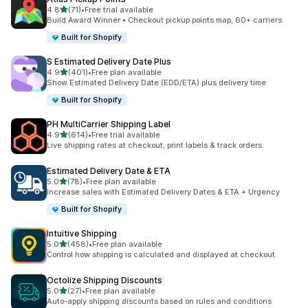
5つ星中
4.8
(71)
•
Free trial available
合計レビュー数：71件
Build Award Winner • Checkout pickup points map, 60+ carriers
Built for Shopify
S Estimated Delivery Date Plus
5つ星中
4.9
(401)
•
Free plan available
合計レビュー数：401件
Show Estimated Delivery Date (EDD/ETA) plus delivery time
Built for Shopify
PH MultiCarrier Shipping Label
5つ星中
4.9
(614)
•
Free trial available
合計レビュー数：614件
Live shipping rates at checkout, print labels & track orders.
Estimated Delivery Date & ETA
5つ星中
5.0
(78)
•
Free plan available
合計レビュー数：78件
Increase sales with Estimated Delivery Dates & ETA + Urgency
Built for Shopify
Intuitive Shipping
5つ星中
5.0
(458)
•
Free plan available
合計レビュー数：458件
Control how shipping is calculated and displayed at checkout.
Octolize Shipping Discounts
5つ星中
5.0
(27)
•
Free plan available
合計レビュー数：27件
Auto-apply shipping discounts based on rules and conditions