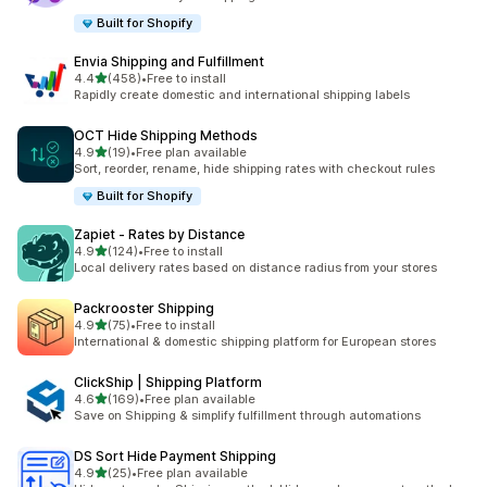
Built for Shopify
Envia Shipping and Fulfillment
5つ星中
4.4
(458)
•
Free to install
合計レビュー数：458件
Rapidly create domestic and international shipping labels
OCT Hide Shipping Methods
5つ星中
4.9
(19)
•
Free plan available
合計レビュー数：19件
Sort, reorder, rename, hide shipping rates with checkout rules
Built for Shopify
Zapiet ‑ Rates by Distance
5つ星中
4.9
(124)
•
Free to install
合計レビュー数：124件
Local delivery rates based on distance radius from your stores
Packrooster Shipping
5つ星中
4.9
(75)
•
Free to install
合計レビュー数：75件
International & domestic shipping platform for European stores
ClickShip | Shipping Platform
5つ星中
4.6
(169)
•
Free plan available
合計レビュー数：169件
Save on Shipping & simplify fulfillment through automations
DS Sort Hide Payment Shipping
5つ星中
4.9
(25)
•
Free plan available
合計レビュー数：25件