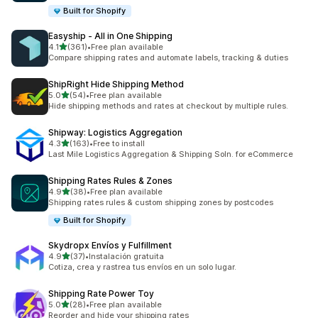
Built for Shopify
Easyship ‑ All in One Shipping
5つ星中
4.1
(361)
•
Free plan available
合計レビュー数：361件
Compare shipping rates and automate labels, tracking & duties
ShipRight Hide Shipping Method
5つ星中
5.0
(54)
•
Free plan available
合計レビュー数：54件
Hide shipping methods and rates at checkout by multiple rules.
Shipway: Logistics Aggregation
5つ星中
4.3
(163)
•
Free to install
合計レビュー数：163件
Last Mile Logistics Aggregation & Shipping Soln. for eCommerce
Shipping Rates Rules & Zones
5つ星中
4.9
(38)
•
Free plan available
合計レビュー数：38件
Shipping rates rules & custom shipping zones by postcodes
Built for Shopify
Skydropx Envíos y Fulfillment
5つ星中
4.9
(37)
•
Instalación gratuita
合計レビュー数：37件
Cotiza, crea y rastrea tus envíos en un solo lugar.
Shipping Rate Power Toy
5つ星中
5.0
(28)
•
Free plan available
合計レビュー数：28件
Reorder and hide your shipping rates