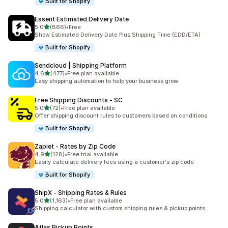
Built for Shopify
Essent Estimated Delivery Date
5つ星中
5.0
(866)
•
Free
合計レビュー数：866件
Show Estimated Delivery Date Plus Shipping Time (EDD/ETA)
Built for Shopify
Sendcloud | Shipping Platform
5つ星中
4.6
(477)
•
Free plan available
合計レビュー数：477件
Easy shipping automation to help your business grow.
Free Shipping Discounts ‑ SC
5つ星中
5.0
(72)
•
Free plan available
合計レビュー数：72件
Offer shipping discount rules to customers based on conditions
Built for Shopify
Zapiet ‑ Rates by Zip Code
5つ星中
4.9
(128)
•
Free trial available
合計レビュー数：128件
Easily calculate delivery fees using a customer's zip code
Built for Shopify
ShipX ‑ Shipping Rates & Rules
5つ星中
5.0
(1,163)
•
Free plan available
合計レビュー数：1163件
Shipping calculator with custom shipping rules & pickup points
Atlas Pickup Points