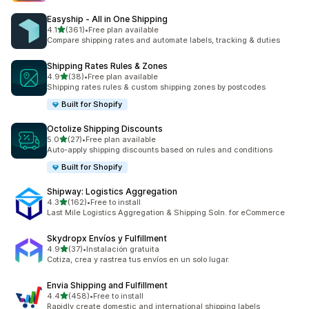
Easyship ‑ All in One Shipping
5つ星中
4.1
(361)
•
Free plan available
合計レビュー数：361件
Compare shipping rates and automate labels, tracking & duties
Shipping Rates Rules & Zones
5つ星中
4.9
(38)
•
Free plan available
合計レビュー数：38件
Shipping rates rules & custom shipping zones by postcodes
Built for Shopify
Octolize Shipping Discounts
5つ星中
5.0
(27)
•
Free plan available
合計レビュー数：27件
Auto-apply shipping discounts based on rules and conditions
Built for Shopify
Shipway: Logistics Aggregation
5つ星中
4.3
(162)
•
Free to install
合計レビュー数：162件
Last Mile Logistics Aggregation & Shipping Soln. for eCommerce
Skydropx Envíos y Fulfillment
5つ星中
4.9
(37)
•
Instalación gratuita
合計レビュー数：37件
Cotiza, crea y rastrea tus envíos en un solo lugar.
Envia Shipping and Fulfillment
5つ星中
4.4
(458)
•
Free to install
合計レビュー数：458件
Rapidly create domestic and international shipping labels