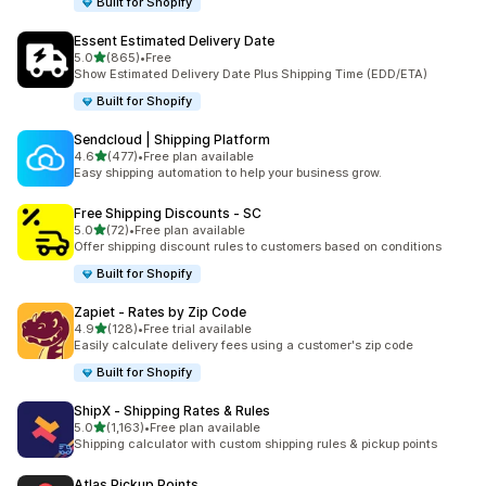
Built for Shopify
Essent Estimated Delivery Date
5つ星中
5.0
(865)
•
Free
合計レビュー数：865件
Show Estimated Delivery Date Plus Shipping Time (EDD/ETA)
Built for Shopify
Sendcloud | Shipping Platform
5つ星中
4.6
(477)
•
Free plan available
合計レビュー数：477件
Easy shipping automation to help your business grow.
Free Shipping Discounts ‑ SC
5つ星中
5.0
(72)
•
Free plan available
合計レビュー数：72件
Offer shipping discount rules to customers based on conditions
Built for Shopify
Zapiet ‑ Rates by Zip Code
5つ星中
4.9
(128)
•
Free trial available
合計レビュー数：128件
Easily calculate delivery fees using a customer's zip code
Built for Shopify
ShipX ‑ Shipping Rates & Rules
5つ星中
5.0
(1,163)
•
Free plan available
合計レビュー数：1163件
Shipping calculator with custom shipping rules & pickup points
Atlas Pickup Points