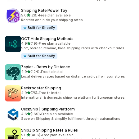
Shipping Rate Power Toy
5つ星中
5.0
(28)
•
Free plan available
合計レビュー数：28件
Reorder and hide your shipping rates
Built for Shopify
OCT Hide Shipping Methods
5つ星中
4.9
(19)
•
Free plan available
合計レビュー数：19件
Sort, reorder, rename, hide shipping rates with checkout rules
Built for Shopify
Zapiet ‑ Rates by Distance
5つ星中
4.9
(124)
•
Free to install
合計レビュー数：124件
Local delivery rates based on distance radius from your stores
Packrooster Shipping
5つ星中
4.9
(75)
•
Free to install
合計レビュー数：75件
International & domestic shipping platform for European stores
ClickShip | Shipping Platform
5つ星中
4.6
(169)
•
Free plan available
合計レビュー数：169件
Save on Shipping & simplify fulfillment through automations
ShipZip Shipping Rates & Rules
5つ星中
5.0
(406)
•
Free plan available
合計レビュー数：406件