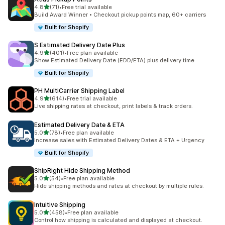
5つ星中
4.8
(71)
•
Free trial available
合計レビュー数：71件
Build Award Winner • Checkout pickup points map, 60+ carriers
Built for Shopify
S Estimated Delivery Date Plus
5つ星中
4.9
(401)
•
Free plan available
合計レビュー数：401件
Show Estimated Delivery Date (EDD/ETA) plus delivery time
Built for Shopify
PH MultiCarrier Shipping Label
5つ星中
4.9
(614)
•
Free trial available
合計レビュー数：614件
Live shipping rates at checkout, print labels & track orders.
Estimated Delivery Date & ETA
5つ星中
5.0
(78)
•
Free plan available
合計レビュー数：78件
Increase sales with Estimated Delivery Dates & ETA + Urgency
Built for Shopify
ShipRight Hide Shipping Method
5つ星中
5.0
(54)
•
Free plan available
合計レビュー数：54件
Hide shipping methods and rates at checkout by multiple rules.
Intuitive Shipping
5つ星中
5.0
(458)
•
Free plan available
合計レビュー数：458件
Control how shipping is calculated and displayed at checkout.