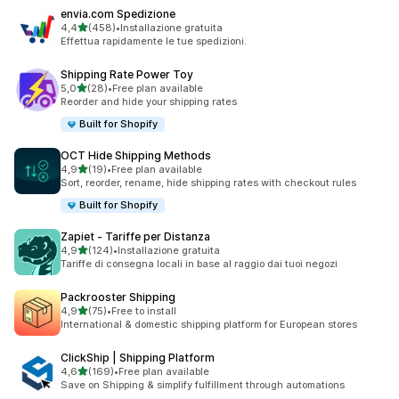
envia.com Spedizione
stelle su 5
4,4
(458)
•
Installazione gratuita
458 recensioni totali
Effettua rapidamente le tue spedizioni.
Shipping Rate Power Toy
stelle su 5
5,0
(28)
•
Free plan available
28 recensioni totali
Reorder and hide your shipping rates
Built for Shopify
OCT Hide Shipping Methods
stelle su 5
4,9
(19)
•
Free plan available
19 recensioni totali
Sort, reorder, rename, hide shipping rates with checkout rules
Built for Shopify
Zapiet ‑ Tariffe per Distanza
stelle su 5
4,9
(124)
•
Installazione gratuita
124 recensioni totali
Tariffe di consegna locali in base al raggio dai tuoi negozi
Packrooster Shipping
stelle su 5
4,9
(75)
•
Free to install
75 recensioni totali
International & domestic shipping platform for European stores
ClickShip | Shipping Platform
stelle su 5
4,6
(169)
•
Free plan available
169 recensioni totali
Save on Shipping & simplify fulfillment through automations