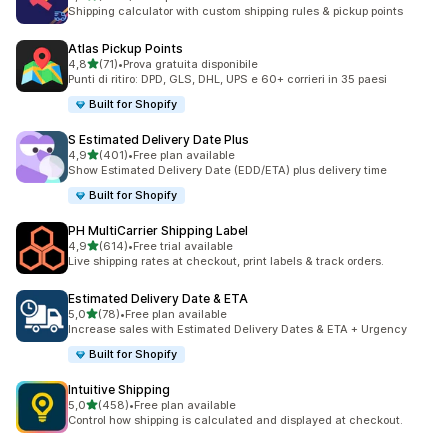
1163 recensioni totali
Shipping calculator with custom shipping rules & pickup points
Atlas Pickup Points
stelle su 5
4,8
(71)
•
Prova gratuita disponibile
71 recensioni totali
Punti di ritiro: DPD, GLS, DHL, UPS e 60+ corrieri in 35 paesi
Built for Shopify
S Estimated Delivery Date Plus
stelle su 5
4,9
(401)
•
Free plan available
401 recensioni totali
Show Estimated Delivery Date (EDD/ETA) plus delivery time
Built for Shopify
PH MultiCarrier Shipping Label
stelle su 5
4,9
(614)
•
Free trial available
614 recensioni totali
Live shipping rates at checkout, print labels & track orders.
Estimated Delivery Date & ETA
stelle su 5
5,0
(78)
•
Free plan available
78 recensioni totali
Increase sales with Estimated Delivery Dates & ETA + Urgency
Built for Shopify
Intuitive Shipping
stelle su 5
5,0
(458)
•
Free plan available
458 recensioni totali
Control how shipping is calculated and displayed at checkout.