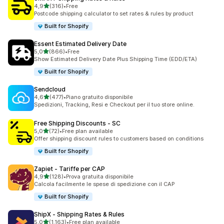
stelle su 5
4,9
(316)
•
Free
316 recensioni totali
Postcode shipping calculator to set rates & rules by product
Built for Shopify
Essent Estimated Delivery Date
stelle su 5
5,0
(866)
•
Free
866 recensioni totali
Show Estimated Delivery Date Plus Shipping Time (EDD/ETA)
Built for Shopify
Sendcloud
stelle su 5
4,6
(477)
•
Piano gratuito disponibile
477 recensioni totali
Spedizioni, Tracking, Resi e Checkout per il tuo store online.
Free Shipping Discounts ‑ SC
stelle su 5
5,0
(72)
•
Free plan available
72 recensioni totali
Offer shipping discount rules to customers based on conditions
Built for Shopify
Zapiet ‑ Tariffe per CAP
stelle su 5
4,9
(128)
•
Prova gratuita disponibile
128 recensioni totali
Calcola facilmente le spese di spedizione con il CAP
Built for Shopify
ShipX ‑ Shipping Rates & Rules
stelle su 5
5,0
(1.163)
•
Free plan available