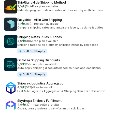
ShipRight Hide Shipping Method
stelle su 5
5,0
(54)
•
Free plan available
54 recensioni totali
Hide shipping methods and rates at checkout by multiple rules.
Easyship ‑ All in One Shipping
stelle su 5
4,1
(361)
•
Free plan available
361 recensioni totali
Compare shipping rates and automate labels, tracking & duties
Shipping Rates Rules & Zones
stelle su 5
4,9
(38)
•
Free plan available
38 recensioni totali
Shipping rates rules & custom shipping zones by postcodes
Built for Shopify
Octolize Shipping Discounts
stelle su 5
5,0
(27)
•
Free plan available
27 recensioni totali
Auto-apply shipping discounts based on rules and conditions
Built for Shopify
Shipway: Logistics Aggregation
stelle su 5
4,3
(162)
•
Free to install
162 recensioni totali
Last Mile Logistics Aggregation & Shipping Soln. for eCommerce
Skydropx Envíos y Fulfillment
stelle su 5
4,9
(37)
•
Instalación gratuita
37 recensioni totali
Cotiza, crea y rastrea tus envíos en un solo lugar.