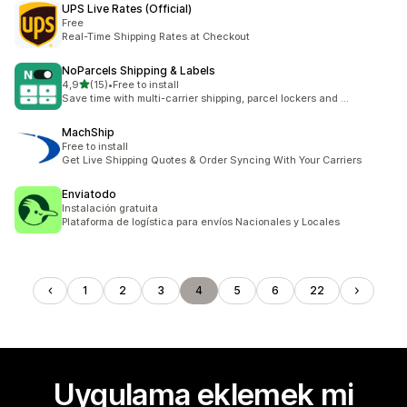
UPS Live Rates (Official)
Free
Real-Time Shipping Rates at Checkout
NoParcels Shipping & Labels
5 yıldız üzerinden
4,9
(15)
•
Free to install
toplam 15 değerlendirme
Save time with multi-carrier shipping, parcel lockers and ...
MachShip
Free to install
Get Live Shipping Quotes & Order Syncing With Your Carriers
Enviatodo
Instalación gratuita
Plataforma de logística para envíos Nacionales y Locales
1
2
3
4
5
6
22
Uygulama eklemek mi