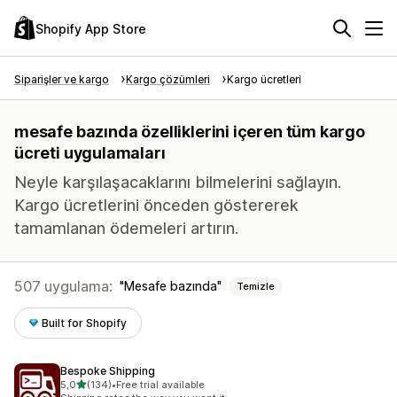
Shopify App Store
Siparişler ve kargo
Kargo çözümleri
Kargo ücretleri
mesafe bazında özelliklerini içeren tüm kargo
ücreti uygulamaları
Neyle karşılaşacaklarını bilmelerini sağlayın.
Kargo ücretlerini önceden göstererek
tamamlanan ödemeleri artırın.
507 uygulama:
Mesafe bazında
Temizle
Built for Shopify
Bespoke Shipping
5 yıldız üzerinden
5,0
(134)
•
Free trial available
toplam 134 değerlendirme