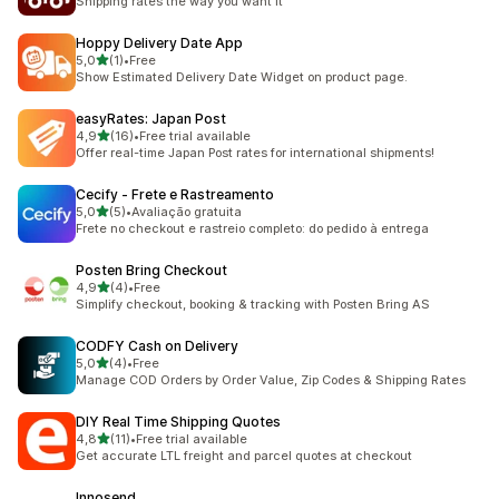
Shipping rates the way you want it
Hoppy Delivery Date App
5 yıldız üzerinden
5,0
(1)
•
Free
toplam 1 değerlendirme
Show Estimated Delivery Date Widget on product page.
easyRates: Japan Post
5 yıldız üzerinden
4,9
(16)
•
Free trial available
toplam 16 değerlendirme
Offer real-time Japan Post rates for international shipments!
Cecify ‑ Frete e Rastreamento
5 yıldız üzerinden
5,0
(5)
•
Avaliação gratuita
toplam 5 değerlendirme
Frete no checkout e rastreio completo: do pedido à entrega
Posten Bring Checkout
5 yıldız üzerinden
4,9
(4)
•
Free
toplam 4 değerlendirme
Simplify checkout, booking & tracking with Posten Bring AS
CODFY Cash on Delivery
5 yıldız üzerinden
5,0
(4)
•
Free
toplam 4 değerlendirme
Manage COD Orders by Order Value, Zip Codes & Shipping Rates
DIY Real Time Shipping Quotes
5 yıldız üzerinden
4,8
(11)
•
Free trial available
toplam 11 değerlendirme
Get accurate LTL freight and parcel quotes at checkout
Innosend