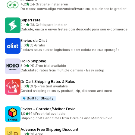
5 yıldız üzerinden
4,2
(5)
•
Gratis te installeren
toplam 5 değerlendirme
De meest eenvoudige verzendsoftware om je business te groeien!
SuperFrete
5 yıldız üzerinden
2,4
(3)
•
Grátis para instalar
toplam 3 değerlendirme
Calcule, emita e envie fretes com desconto para seu e-commerce
Envios da Olist
5 yıldız üzerinden
5,0
(1)
•
Grátis
toplam 1 değerlendirme
Reduza seus custos logísticos e com coleta na sua operação.
Holio Shipping
5 yıldız üzerinden
5,0
(4)
•
Free trial available
toplam 4 değerlendirme
Calculated rates from multiple carriers - Easy setup
Dr Cart Shipping Rates & Rules
5 yıldız üzerinden
5,0
(67)
•
Free trial available
toplam 67 değerlendirme
Control shipping rates by product, zip, distance and more
Built for Shopify
Envios ‑ Correios/Melhor Envio
5 yıldız üzerinden
1,0
(4)
•
Free trial available
toplam 4 değerlendirme
Shipping costs and times from Correios and Melhor Envio
Advance Free Shipping Discount
5 yıldız üzerinden
3,6
(6)
•
Free