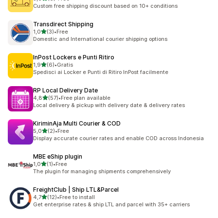
toplam 6 değerlendirme
Custom free shipping discount based on 10+ conditions
Transdirect Shipping
5 yıldız üzerinden
1,0
(3)
•
Free
toplam 3 değerlendirme
Domestic and International courier shipping options
InPost Lockers e Punti Ritiro
5 yıldız üzerinden
1,9
(6)
•
Gratis
toplam 6 değerlendirme
Spedisci ai Locker e Punti di Ritiro InPost facilmente
RP Local Delivery Date
5 yıldız üzerinden
4,8
(57)
•
Free plan available
toplam 57 değerlendirme
Local delivery & pickup with delivery date & delivery rates
KiriminAja Multi Courier & COD
5 yıldız üzerinden
5,0
(2)
•
Free
toplam 2 değerlendirme
Display accurate courier rates and enable COD across Indonesia
MBE eShip plugin
5 yıldız üzerinden
1,0
(1)
•
Free
toplam 1 değerlendirme
The plugin for managing shipments comprehensively
FreightClub | Ship LTL&Parcel
5 yıldız üzerinden
4,7
(12)
•
Free to install
toplam 12 değerlendirme
Get enterprise rates & ship LTL and parcel with 35+ carriers