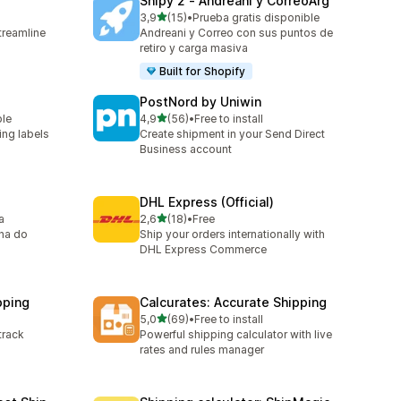
Shipy 2 ‑ Andreani y CorreoArg
5 yıldız üzerinden
3,9
(15)
•
Prueba gratis disponible
toplam 15 değerlendirme
treamline
Andreani y Correo con sus puntos de
retiro y carga masiva
Built for Shopify
PostNord by Uniwin
5 yıldız üzerinden
ble
4,9
(56)
•
Free to install
toplam 56 değerlendirme
ing labels
Create shipment in your Send Direct
Business account
DHL Express (Official)
5 yıldız üzerinden
a
2,6
(18)
•
Free
toplam 18 değerlendirme
ina do
Ship your orders internationally with
DHL Express Commerce
pping
Calcurates: Accurate Shipping
5 yıldız üzerinden
5,0
(69)
•
Free to install
toplam 69 değerlendirme
track
Powerful shipping calculator with live
rates and rules manager