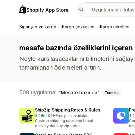
Shopify App Store
Siparişler ve kargo
Kargo çözümleri
Kargo ücretleri
mesafe bazında özelliklerini içeren
Neyle karşılaşacaklarını bilmelerini sağla
tamamlanan ödemeleri artırın.
509 uygulama:
Mesafe bazında
Temizle
ShipZip Shipping Rates & Rules
Fr
5 yıldız üzerinden
5,0
(406)
•
Free plan available
4,2
toplam 406 değerlendirme
top
Custom shipping rates and Local
Cor
delivery date by zipcodes.
dis