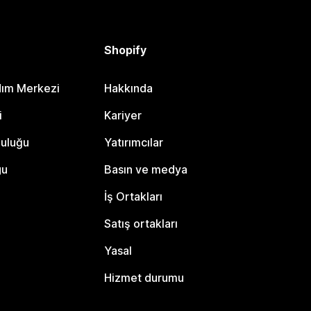
Shopify
dım Merkezi
Hakkında
i
Kariyer
luluğu
Yatırımcılar
gu
Basın ve medya
İş Ortakları
Satış ortakları
Yasal
Hizmet durumu