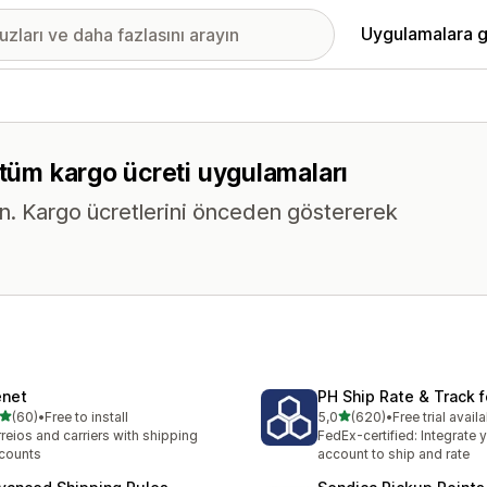
Uygulamalara g
 tüm kargo ücreti uygulamaları
yın. Kargo ücretlerini önceden göstererek
enet
PH Ship Rate & Track 
5 yıldız üzerinden
5 yıldız üzerinden
(60)
•
Free to install
5,0
(620)
•
Free trial avail
lam 60 değerlendirme
toplam 620 değerlendirme
reios and carriers with shipping
FedEx-certified: Integrate
counts
account to ship and rate