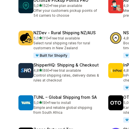
Octolize Pickup Points PRO
Ad
5 yıldız üzerinden
5,0
(52)
•
Free plan available
4,9
toplam 52 değerlendirme
top
Offer your customers pickup points of
Mer
54 carriers to choose
pre
NZDev ‑ Rural Shipping NZ/AUS
NS
5 yıldız üzerinden
5,0
(11)
•
Free trial available
4,8
toplam 11 değerlendirme
top
Select rural shipping rates for rural
Boo
customers in New Zealand
tim
Built for Shopify
ShipperHQ: Shipping & Checkout
In
5 yıldız üzerinden
4,8
(69)
•
Free trial available
4,8
toplam 69 değerlendirme
top
Control shipping rates, delivery dates &
InP
rules at checkout
che
TUNL – Global Shipping from SA
OT
5 yıldız üzerinden
5,0
(9)
•
Free to install
5,0
toplam 9 değerlendirme
top
Simple and reliable global shipping
Kar
from South Africa
ist