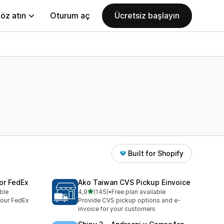
öz atın
Oturum aç
Ücretsiz başlayın
Built for Shopify
for FedEx
Ako Taiwan CVS Pickup Einvoice
5 yıldız üzerinden
able
4,9
(145)
•
Free plan available
toplam 145 değerlendirme
 your FedEx
Provide CVS pickup options and e-
invoice for your customers