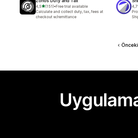
Zonos Duty and Tax
Sh
5 yıldız üzerinden
4,5
(151)
•
Free trial available
4,7
toplam 151 değerlendirme
top
Calculate and collect duty, tax, fees at
Pro
checkout w/remittance
Shi
Önceki
Uygulama