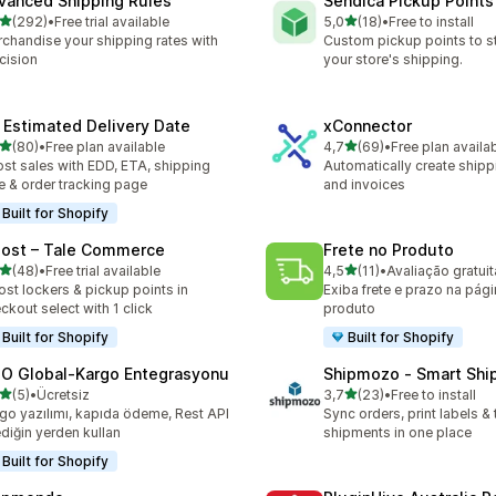
vanced Shipping Rules
Sendica Pickup Points
5 yıldız üzerinden
5 yıldız üzerinden
(292)
•
Free trial available
5,0
(18)
•
Free to install
lam 292 değerlendirme
toplam 18 değerlendirme
chandise your shipping rates with
Custom pickup points to s
cision
your store's shipping.
 Estimated Delivery Date
xConnector
5 yıldız üzerinden
5 yıldız üzerinden
(80)
•
Free plan available
4,7
(69)
•
Free plan availa
lam 80 değerlendirme
toplam 69 değerlendirme
st sales with EDD, ETA, shipping
Automatically create shipp
e & order tracking page
and invoices
Built for Shopify
Post – Tale Commerce
Frete no Produto
5 yıldız üzerinden
5 yıldız üzerinden
(48)
•
Free trial available
4,5
(11)
•
Avaliação gratuit
lam 48 değerlendirme
toplam 11 değerlendirme
ost lockers & pickup points in
Exiba frete e prazo na pág
ckout select with 1 click
produto
Built for Shopify
Built for Shopify
O Global‑Kargo Entegrasyonu
Shipmozo ‑ Smart Shi
5 yıldız üzerinden
5 yıldız üzerinden
(5)
•
Ücretsiz
3,7
(23)
•
Free to install
lam 5 değerlendirme
toplam 23 değerlendirme
go yazılımı, kapıda ödeme, Rest API
Sync orders, print labels & 
ediğin yerden kullan
shipments in one place
Built for Shopify