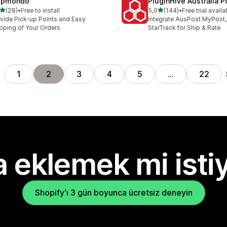
ipmondo
PluginHive Australia P
5 yıldız üzerinden
5 yıldız üzerinden
(28)
•
Free to install
5,0
(144)
•
Free trial availa
lam 28 değerlendirme
toplam 144 değerlendirme
vide Pick-up Points and Easy
Integrate AusPost MyPost, 
pping of Your Orders
StarTrack for Ship & Rate
1
2
3
4
5
…
22
 eklemek mi isti
Shopify'ı 3 gün boyunca ücretsiz deneyin