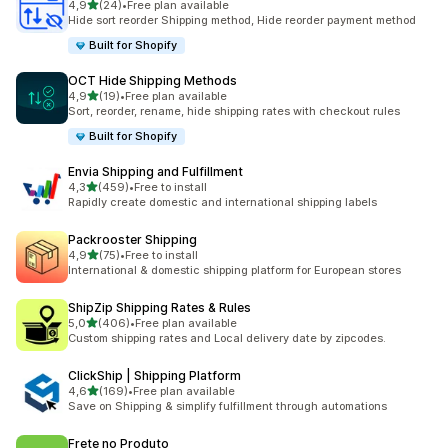
z 5 hvězd
4,9
(24)
•
Free plan available
Celkový počet recenzí: 24
Hide sort reorder Shipping method, Hide reorder payment method
Built for Shopify
OCT Hide Shipping Methods
z 5 hvězd
4,9
(19)
•
Free plan available
Celkový počet recenzí: 19
Sort, reorder, rename, hide shipping rates with checkout rules
Built for Shopify
Envia Shipping and Fulfillment
z 5 hvězd
4,3
(459)
•
Free to install
Celkový počet recenzí: 459
Rapidly create domestic and international shipping labels
Packrooster Shipping
z 5 hvězd
4,9
(75)
•
Free to install
Celkový počet recenzí: 75
International & domestic shipping platform for European stores
ShipZip Shipping Rates & Rules
z 5 hvězd
5,0
(406)
•
Free plan available
Celkový počet recenzí: 406
Custom shipping rates and Local delivery date by zipcodes.
ClickShip | Shipping Platform
z 5 hvězd
4,6
(169)
•
Free plan available
Celkový počet recenzí: 169
Save on Shipping & simplify fulfillment through automations
Frete no Produto