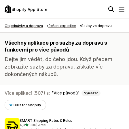
Shopify App Store
Objednávky a doprava
Řešení expedice
Sazby za dopravu
Všechny aplikace pro sazby za dopravu s
funkcemi pro více původů
Dejte jim vědět, do čeho jdou. Když předem
zobrazíte sazby za dopravu, získáte víc
dokončených nákupů.
Více aplikací (507) s:
Více původů
Vymazat
Built for Shopify
SMART Shipping Rates & Rules
z 5 hvězd
4,9
(306)
•
Free
Celkový počet recenzí: 306