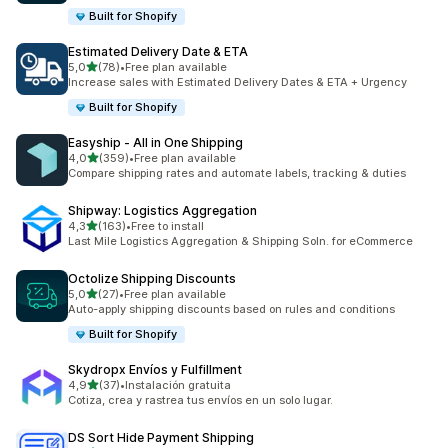
Built for Shopify
Estimated Delivery Date & ETA
z 5 hvězd
5,0
(78)
•
Free plan available
Celkový počet recenzí: 78
Increase sales with Estimated Delivery Dates & ETA + Urgency
Built for Shopify
Easyship ‑ All in One Shipping
z 5 hvězd
4,0
(359)
•
Free plan available
Celkový počet recenzí: 359
Compare shipping rates and automate labels, tracking & duties
Shipway: Logistics Aggregation
z 5 hvězd
4,3
(163)
•
Free to install
Celkový počet recenzí: 163
Last Mile Logistics Aggregation & Shipping Soln. for eCommerce
Octolize Shipping Discounts
z 5 hvězd
5,0
(27)
•
Free plan available
Celkový počet recenzí: 27
Auto-apply shipping discounts based on rules and conditions
Built for Shopify
Skydropx Envíos y Fulfillment
z 5 hvězd
4,9
(37)
•
Instalación gratuita
Celkový počet recenzí: 37
Cotiza, crea y rastrea tus envíos en un solo lugar.
DS Sort Hide Payment Shipping