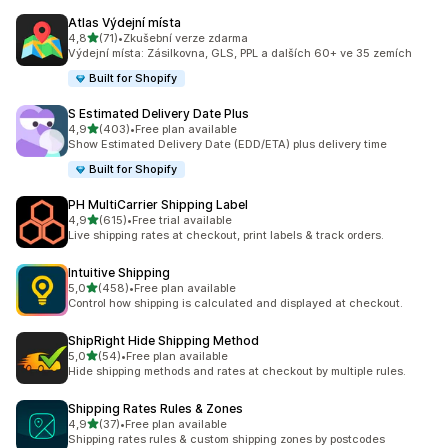
Atlas Výdejní místa
z 5 hvězd
4,8
(71)
•
Zkušební verze zdarma
Celkový počet recenzí: 71
Výdejní místa: Zásilkovna, GLS, PPL a dalších 60+ ve 35 zemích
Built for Shopify
S Estimated Delivery Date Plus
z 5 hvězd
4,9
(403)
•
Free plan available
Celkový počet recenzí: 403
Show Estimated Delivery Date (EDD/ETA) plus delivery time
Built for Shopify
PH MultiCarrier Shipping Label
z 5 hvězd
4,9
(615)
•
Free trial available
Celkový počet recenzí: 615
Live shipping rates at checkout, print labels & track orders.
Intuitive Shipping
z 5 hvězd
5,0
(458)
•
Free plan available
Celkový počet recenzí: 458
Control how shipping is calculated and displayed at checkout.
ShipRight Hide Shipping Method
z 5 hvězd
5,0
(54)
•
Free plan available
Celkový počet recenzí: 54
Hide shipping methods and rates at checkout by multiple rules.
Shipping Rates Rules & Zones
z 5 hvězd
4,9
(37)
•
Free plan available
Celkový počet recenzí: 37
Shipping rates rules & custom shipping zones by postcodes