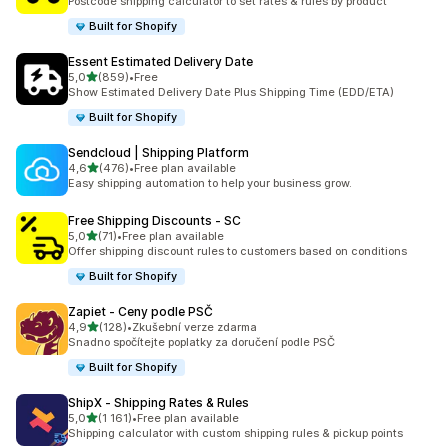
Postcode shipping calculator to set rates & rules by product
Built for Shopify
Essent Estimated Delivery Date
z 5 hvězd
5,0
(859)
•
Free
Celkový počet recenzí: 859
Show Estimated Delivery Date Plus Shipping Time (EDD/ETA)
Built for Shopify
Sendcloud | Shipping Platform
z 5 hvězd
4,6
(476)
•
Free plan available
Celkový počet recenzí: 476
Easy shipping automation to help your business grow.
Free Shipping Discounts ‑ SC
z 5 hvězd
5,0
(71)
•
Free plan available
Celkový počet recenzí: 71
Offer shipping discount rules to customers based on conditions
Built for Shopify
Zapiet ‑ Ceny podle PSČ
z 5 hvězd
4,9
(128)
•
Zkušební verze zdarma
Celkový počet recenzí: 128
Snadno spočítejte poplatky za doručení podle PSČ
Built for Shopify
ShipX ‑ Shipping Rates & Rules
z 5 hvězd
5,0
(1 161)
•
Free plan available
Celkový počet recenzí: 1161
Shipping calculator with custom shipping rules & pickup points