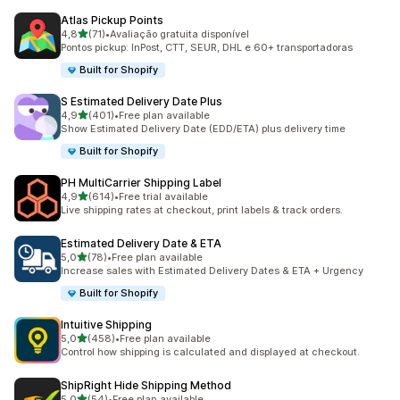
Atlas Pickup Points
de 5 estrelas
4,8
(71)
•
Avaliação gratuita disponível
71 total de avaliações
Pontos pickup: InPost, CTT, SEUR, DHL e 60+ transportadoras
Built for Shopify
S Estimated Delivery Date Plus
de 5 estrelas
4,9
(401)
•
Free plan available
401 total de avaliações
Show Estimated Delivery Date (EDD/ETA) plus delivery time
Built for Shopify
PH MultiCarrier Shipping Label
de 5 estrelas
4,9
(614)
•
Free trial available
614 total de avaliações
Live shipping rates at checkout, print labels & track orders.
Estimated Delivery Date & ETA
de 5 estrelas
5,0
(78)
•
Free plan available
78 total de avaliações
Increase sales with Estimated Delivery Dates & ETA + Urgency
Built for Shopify
Intuitive Shipping
de 5 estrelas
5,0
(458)
•
Free plan available
458 total de avaliações
Control how shipping is calculated and displayed at checkout.
ShipRight Hide Shipping Method
de 5 estrelas
5,0
(54)
•
Free plan available