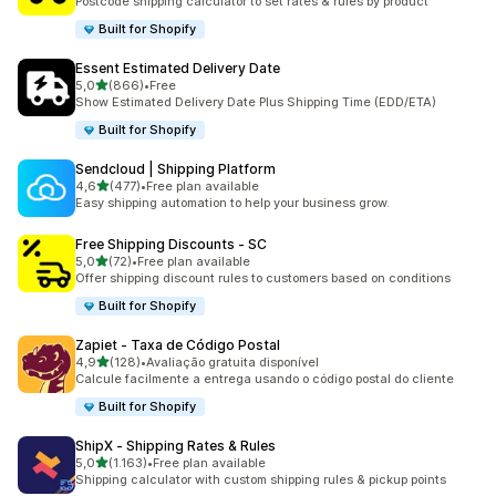
Postcode shipping calculator to set rates & rules by product
Built for Shopify
Essent Estimated Delivery Date
de 5 estrelas
5,0
(866)
•
Free
866 total de avaliações
Show Estimated Delivery Date Plus Shipping Time (EDD/ETA)
Built for Shopify
Sendcloud | Shipping Platform
de 5 estrelas
4,6
(477)
•
Free plan available
477 total de avaliações
Easy shipping automation to help your business grow.
Free Shipping Discounts ‑ SC
de 5 estrelas
5,0
(72)
•
Free plan available
72 total de avaliações
Offer shipping discount rules to customers based on conditions
Built for Shopify
Zapiet ‑ Taxa de Código Postal
de 5 estrelas
4,9
(128)
•
Avaliação gratuita disponível
128 total de avaliações
Calcule facilmente a entrega usando o código postal do cliente
Built for Shopify
ShipX ‑ Shipping Rates & Rules
de 5 estrelas
5,0
(1.163)
•
Free plan available
1163 total de avaliações
Shipping calculator with custom shipping rules & pickup points