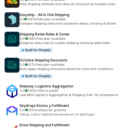
54 total de avaliações
Hide shipping methods and rates at checkout by multiple rules.
Easyship ‑ All in One Shipping
de 5 estrelas
4,1
(361)
•
Free plan available
361 total de avaliações
Compare shipping rates and automate labels, tracking & duties
Shipping Rates Rules & Zones
de 5 estrelas
4,9
(38)
•
Free plan available
38 total de avaliações
Shipping rates rules & custom shipping zones by postcodes
Built for Shopify
Octolize Shipping Discounts
de 5 estrelas
5,0
(27)
•
Free plan available
27 total de avaliações
Auto-apply shipping discounts based on rules and conditions
Built for Shopify
Shipway: Logistics Aggregation
de 5 estrelas
4,3
(162)
•
Free to install
162 total de avaliações
Last Mile Logistics Aggregation & Shipping Soln. for eCommerce
Skydropx Envíos y Fulfillment
de 5 estrelas
4,9
(37)
•
Instalación gratuita
37 total de avaliações
Cotiza, crea y rastrea tus envíos en un solo lugar.
Envia Shipping and Fulfillment