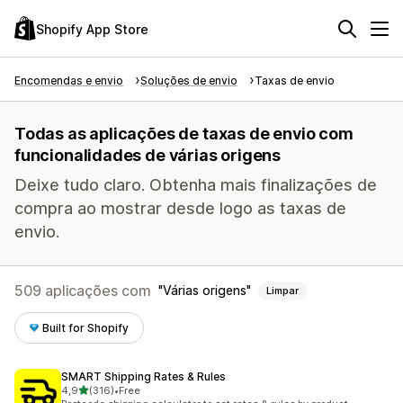
Shopify App Store
Encomendas e envio
Soluções de envio
Taxas de envio
Todas as aplicações de taxas de envio com
funcionalidades de várias origens
Deixe tudo claro. Obtenha mais finalizações de
compra ao mostrar desde logo as taxas de
envio.
509 aplicações com
Várias origens
Limpar
Built for Shopify
SMART Shipping Rates & Rules
de 5 estrelas
4,9
(316)
•
Free
316 total de avaliações