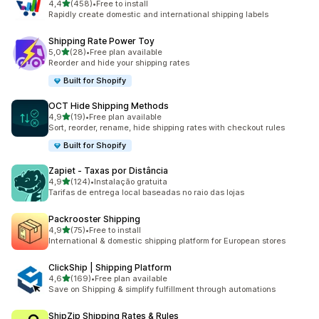
de 5 estrelas
4,4
(458)
•
Free to install
458 total de avaliações
Rapidly create domestic and international shipping labels
Shipping Rate Power Toy
de 5 estrelas
5,0
(28)
•
Free plan available
28 total de avaliações
Reorder and hide your shipping rates
Built for Shopify
OCT Hide Shipping Methods
de 5 estrelas
4,9
(19)
•
Free plan available
19 total de avaliações
Sort, reorder, rename, hide shipping rates with checkout rules
Built for Shopify
Zapiet ‑ Taxas por Distância
de 5 estrelas
4,9
(124)
•
Instalação gratuita
124 total de avaliações
Tarifas de entrega local baseadas no raio das lojas
Packrooster Shipping
de 5 estrelas
4,9
(75)
•
Free to install
75 total de avaliações
International & domestic shipping platform for European stores
ClickShip | Shipping Platform
de 5 estrelas
4,6
(169)
•
Free plan available
169 total de avaliações
Save on Shipping & simplify fulfillment through automations
ShipZip Shipping Rates & Rules