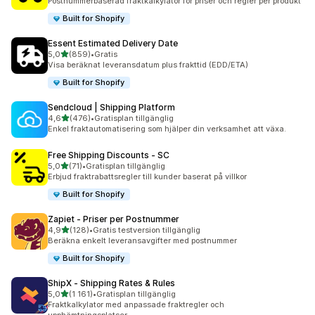
Postnummerbaserad fraktkalkylator för priser och regler per produkt
Built for Shopify
Essent Estimated Delivery Date
av 5 stjärnor
5,0
(859)
•
Gratis
859 recensioner totalt
Visa beräknat leveransdatum plus frakttid (EDD/ETA)
Built for Shopify
Sendcloud | Shipping Platform
av 5 stjärnor
4,6
(476)
•
Gratisplan tillgänglig
476 recensioner totalt
Enkel fraktautomatisering som hjälper din verksamhet att växa.
Free Shipping Discounts ‑ SC
av 5 stjärnor
5,0
(71)
•
Gratisplan tillgänglig
71 recensioner totalt
Erbjud fraktrabattsregler till kunder baserat på villkor
Built for Shopify
Zapiet ‑ Priser per Postnummer
av 5 stjärnor
4,9
(128)
•
Gratis testversion tillgänglig
128 recensioner totalt
Beräkna enkelt leveransavgifter med postnummer
Built for Shopify
ShipX ‑ Shipping Rates & Rules
av 5 stjärnor
5,0
(1 161)
•
Gratisplan tillgänglig
1161 recensioner totalt
Fraktkalkylator med anpassade fraktregler och