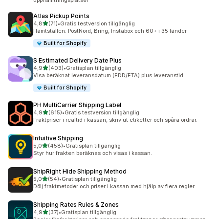
upphämtningsplatser
Atlas Pickup Points
av 5 stjärnor
4,8
(71)
•
Gratis testversion tillgänglig
71 recensioner totalt
Hämtställen: PostNord, Bring, Instabox och 60+ i 35 länder
Built for Shopify
S Estimated Delivery Date Plus
av 5 stjärnor
4,9
(403)
•
Gratisplan tillgänglig
403 recensioner totalt
Visa beräknat leveransdatum (EDD/ETA) plus leveranstid
Built for Shopify
PH MultiCarrier Shipping Label
av 5 stjärnor
4,9
(615)
•
Gratis testversion tillgänglig
615 recensioner totalt
Fraktpriser i realtid i kassan, skriv ut etiketter och spåra ordrar.
Intuitive Shipping
av 5 stjärnor
5,0
(458)
•
Gratisplan tillgänglig
458 recensioner totalt
Styr hur frakten beräknas och visas i kassan.
ShipRight Hide Shipping Method
av 5 stjärnor
5,0
(54)
•
Gratisplan tillgänglig
54 recensioner totalt
Dölj fraktmetoder och priser i kassan med hjälp av flera regler.
Shipping Rates Rules & Zones
av 5 stjärnor
4,9
(37)
•
Gratisplan tillgänglig
37 recensioner totalt