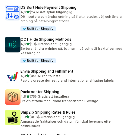
DS Sort Hide Payment Shipping
av 5 stjärnor
4,9
(24)
•
Gratisplan tillgänglig
24 recensioner totalt
Dölj, sortera och ändra ordning på fraktmetoder, dölj och ändra
ordning på betalningsmetoder
Built for Shopify
OCT Hide Shipping Methods
av 5 stjärnor
4,9
(19)
•
Gratisplan tillgänglig
19 recensioner totalt
Sortera, ändra ordning på, byt namn på och dölj fraktpriser med
kassaregler
Built for Shopify
Envia Shipping and Fulfillment
av 5 stjärnor
4,3
(459)
•
Free to install
459 recensioner totalt
Rapidly create domestic and international shipping labels
Packrooster Shipping
av 5 stjärnor
4,9
(75)
•
Gratis att installera
75 recensioner totalt
Fraktplattform med lokala transportörer i Sverige
ShipZip Shipping Rates & Rules
av 5 stjärnor
5,0
(406)
•
Gratisplan tillgänglig
406 recensioner totalt
Anpassade fraktpriser och datum för lokal leverans efter
postnummer.