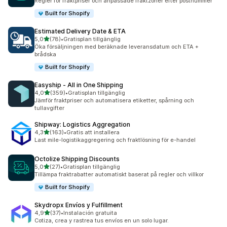
Regler för fraktpriser och anpassade fraktzoner efter postnummer
Built for Shopify
Estimated Delivery Date & ETA
av 5 stjärnor
5,0
(78)
•
Gratisplan tillgänglig
78 recensioner totalt
Öka försäljningen med beräknade leveransdatum och ETA +
brådska
Built for Shopify
Easyship ‑ All in One Shipping
av 5 stjärnor
4,0
(359)
•
Gratisplan tillgänglig
359 recensioner totalt
Jämför fraktpriser och automatisera etiketter, spårning och
tullavgifter
Shipway: Logistics Aggregation
av 5 stjärnor
4,3
(163)
•
Gratis att installera
163 recensioner totalt
Last mile-logistikaggregering och fraktlösning för e-handel
Octolize Shipping Discounts
av 5 stjärnor
5,0
(27)
•
Gratisplan tillgänglig
27 recensioner totalt
Tillämpa fraktrabatter automatiskt baserat på regler och villkor
Built for Shopify
Skydropx Envíos y Fulfillment
av 5 stjärnor
4,9
(37)
•
Instalación gratuita
37 recensioner totalt
Cotiza, crea y rastrea tus envíos en un solo lugar.