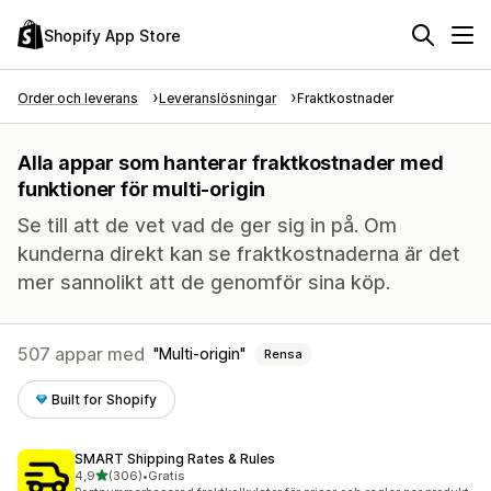
Shopify App Store
Order och leverans
Leveranslösningar
Fraktkostnader
Alla appar som hanterar fraktkostnader med
funktioner för multi-origin
Se till att de vet vad de ger sig in på. Om
kunderna direkt kan se fraktkostnaderna är det
mer sannolikt att de genomför sina köp.
507 appar med
Multi-origin
Rensa
Built for Shopify
SMART Shipping Rates & Rules
av 5 stjärnor
4,9
(306)
•
Gratis
306 recensioner totalt