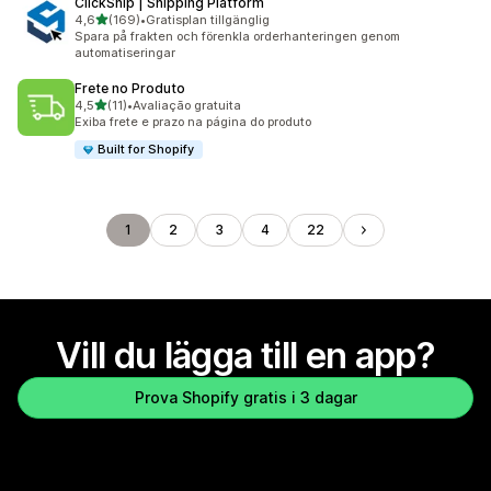
ClickShip | Shipping Platform
av 5 stjärnor
4,6
(169)
•
Gratisplan tillgänglig
169 recensioner totalt
Spara på frakten och förenkla orderhanteringen genom
automatiseringar
Frete no Produto
av 5 stjärnor
4,5
(11)
•
Avaliação gratuita
11 recensioner totalt
Exiba frete e prazo na página do produto
Built for Shopify
1
2
3
4
22
Vill du lägga till en app?
Prova Shopify gratis i 3 dagar