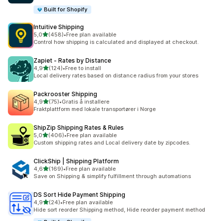
Built for Shopify
Intuitive Shipping
av 5 stjerner
5,0
(458)
•
Free plan available
Totalt 458 omtaler
Control how shipping is calculated and displayed at checkout.
Zapiet ‑ Rates by Distance
av 5 stjerner
4,9
(124)
•
Free to install
Totalt 124 omtaler
Local delivery rates based on distance radius from your stores
Packrooster Shipping
av 5 stjerner
4,9
(75)
•
Gratis å installere
Totalt 75 omtaler
Fraktplattform med lokale transportører i Norge
ShipZip Shipping Rates & Rules
av 5 stjerner
5,0
(406)
•
Free plan available
Totalt 406 omtaler
Custom shipping rates and Local delivery date by zipcodes.
ClickShip | Shipping Platform
av 5 stjerner
4,6
(169)
•
Free plan available
Totalt 169 omtaler
Save on Shipping & simplify fulfillment through automations
DS Sort Hide Payment Shipping
av 5 stjerner
4,9
(24)
•
Free plan available
Totalt 24 omtaler
Hide sort reorder Shipping method, Hide reorder payment method