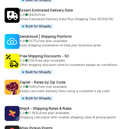
Built for Shopify
Essent Estimated Delivery Date
av 5 stjerner
5,0
(863)
•
Free
Totalt 863 omtaler
Show Estimated Delivery Date Plus Shipping Time (EDD/ETA)
Built for Shopify
Sendcloud | Shipping Platform
av 5 stjerner
4,6
(477)
•
Free plan available
Totalt 477 omtaler
Easy shipping automation to help your business grow.
Free Shipping Discounts ‑ SC
av 5 stjerner
5,0
(72)
•
Free plan available
Totalt 72 omtaler
Offer shipping discount rules to customers based on conditions
Built for Shopify
Zapiet ‑ Rates by Zip Code
av 5 stjerner
4,9
(128)
•
Free trial available
Totalt 128 omtaler
Easily calculate delivery fees using a customer's zip code
Built for Shopify
ShipX ‑ Shipping Rates & Rules
av 5 stjerner
5,0
(1 163)
•
Free plan available
Totalt 1163 omtaler
Shipping calculator with custom shipping rules & pickup points
Atlas Pickup Points