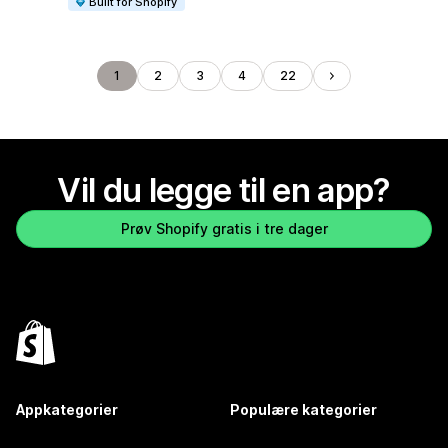
Built for Shopify
1
2
3
4
22
Vil du legge til en app?
Prøv Shopify gratis i tre dager
Appkategorier
Populære kategorier