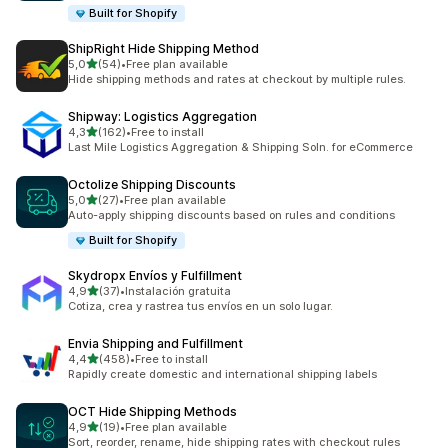
Built for Shopify
ShipRight Hide Shipping Method
av 5 stjerner
5,0
(54)
•
Free plan available
Totalt 54 omtaler
Hide shipping methods and rates at checkout by multiple rules.
Shipway: Logistics Aggregation
av 5 stjerner
4,3
(162)
•
Free to install
Totalt 162 omtaler
Last Mile Logistics Aggregation & Shipping Soln. for eCommerce
Octolize Shipping Discounts
av 5 stjerner
5,0
(27)
•
Free plan available
Totalt 27 omtaler
Auto-apply shipping discounts based on rules and conditions
Built for Shopify
Skydropx Envíos y Fulfillment
av 5 stjerner
4,9
(37)
•
Instalación gratuita
Totalt 37 omtaler
Cotiza, crea y rastrea tus envíos en un solo lugar.
Envia Shipping and Fulfillment
av 5 stjerner
4,4
(458)
•
Free to install
Totalt 458 omtaler
Rapidly create domestic and international shipping labels
OCT Hide Shipping Methods
av 5 stjerner
4,9
(19)
•
Free plan available
Totalt 19 omtaler
Sort, reorder, rename, hide shipping rates with checkout rules