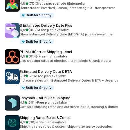
av 5 stjerner
4,8
(71)
•
Gratis prøveperiode tilgjengelig
Totalt 71 omtaler
Hentesteder: PostNord, Posten, Instabox og 60+ transportører
Built for Shopify
S Estimated Delivery Date Plus
av 5 stjerner
4,9
(402)
•
Free plan available
Totalt 402 omtaler
Show Estimated Delivery Date (EDD/ETA) plus delivery time
Built for Shopify
PH MultiCarrier Shipping Label
av 5 stjerner
4,9
(614)
•
Free trial available
Totalt 614 omtaler
Live shipping rates at checkout, print labels & track orders.
Estimated Delivery Date & ETA
av 5 stjerner
5,0
(78)
•
Free plan available
Totalt 78 omtaler
Increase sales with Estimated Delivery Dates & ETA + Urgency
Built for Shopify
Easyship ‑ All in One Shipping
av 5 stjerner
4,1
(361)
•
Free plan available
Totalt 361 omtaler
Compare shipping rates and automate labels, tracking & duties
Shipping Rates Rules & Zones
av 5 stjerner
4,9
(38)
•
Free plan available
Totalt 38 omtaler
Shipping rates rules & custom shipping zones by postcodes