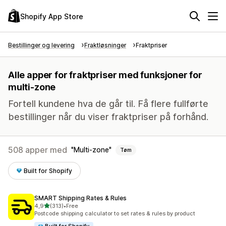
Shopify App Store
Bestillinger og levering
Fraktløsninger
Fraktpriser
Alle apper for fraktpriser med funksjoner for
multi-zone
Fortell kundene hva de går til. Få flere fullførte
bestillinger når du viser fraktpriser på forhånd.
508 apper med
Multi-zone
Tøm
Built for Shopify
SMART Shipping Rates & Rules
av 5 stjerner
4,9
(313)
•
Free
Totalt 313 omtaler
Postcode shipping calculator to set rates & rules by product