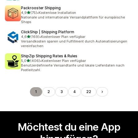
Packrooster Shipping
von 5 Sternen
4,9
(75)
•
Kostenlose Installation
75 Rezensionen insgesamt
Nationale und internationale Versandplattform für europäische
Shops
ClickShip | Shipping Platform
von 5 Sternen
4,6
(169)
•
Kostenloser Plan verfügbar
169 Rezensionen insgesamt
Versandkosten sparen und Fulfillment durch Automatisierungen
vereinfachen
ShipZip Shipping Rates & Rules
von 5 Sternen
5,0
(406)
•
Kostenloser Plan verfügbar
406 Rezensionen insgesamt
Benutzerdefinierte Versandtarife und lokale Lieferdaten nach
Postleitzahl.
1
2
3
4
22
Möchtest du eine App