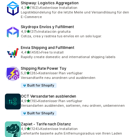
Shipway: Logistics Aggregation
von 5 Sternen
4,3
(162)
•
Kostenlose Installation
162 Rezensionen insgesamt
Logistikbündelung für die letzte Meile und Versandlösung für den
E-Commerce
Skydropx Envíos y Fulfillment
von 5 Sternen
4,9
(37)
•
Instalación gratuita
37 Rezensionen insgesamt
Cotiza, crea y rastrea tus envíos en un solo lugar.
Envia Shipping and Fulfillment
von 5 Sternen
4,4
(458)
•
Free to install
458 Rezensionen insgesamt
Rapidly create domestic and international shipping labels
Shipping Rate Power Toy
von 5 Sternen
5,0
(28)
•
Kostenloser Plan verfügbar
28 Rezensionen insgesamt
Versandtarife neu anordnen und ausblenden
Built for Shopify
OCT Versandarten ausblenden
von 5 Sternen
4,9
(19)
•
Kostenloser Plan verfügbar
19 Rezensionen insgesamt
Versandarten ausblenden, sortieren, neu ordnen, umbenennen
Built for Shopify
Zapiet ‑ Tarife nach Distanz
von 5 Sternen
4,9
(124)
•
Kostenlose Installation
124 Rezensionen insgesamt
Liefertarife basierte aufm Entfernungsradius von Ihren Laden