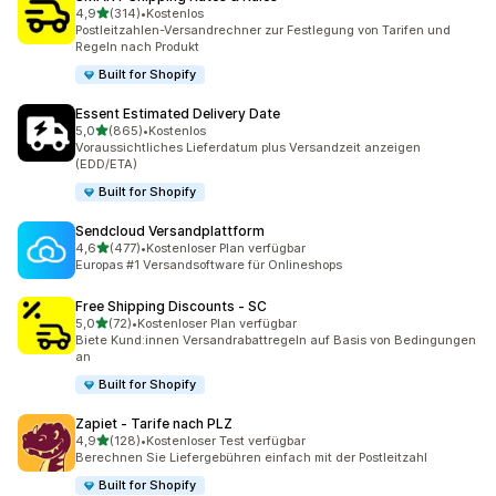
von 5 Sternen
4,9
(314)
•
Kostenlos
314 Rezensionen insgesamt
Postleitzahlen-Versandrechner zur Festlegung von Tarifen und
Regeln nach Produkt
Built for Shopify
Essent Estimated Delivery Date
von 5 Sternen
5,0
(865)
•
Kostenlos
865 Rezensionen insgesamt
Voraussichtliches Lieferdatum plus Versandzeit anzeigen
(EDD/ETA)
Built for Shopify
Sendcloud Versandplattform
von 5 Sternen
4,6
(477)
•
Kostenloser Plan verfügbar
477 Rezensionen insgesamt
Europas #1 Versandsoftware für Onlineshops
Free Shipping Discounts ‑ SC
von 5 Sternen
5,0
(72)
•
Kostenloser Plan verfügbar
72 Rezensionen insgesamt
Biete Kund:innen Versandrabattregeln auf Basis von Bedingungen
an
Built for Shopify
Zapiet ‑ Tarife nach PLZ
von 5 Sternen
4,9
(128)
•
Kostenloser Test verfügbar
128 Rezensionen insgesamt
Berechnen Sie Liefergebühren einfach mit der Postleitzahl
Built for Shopify