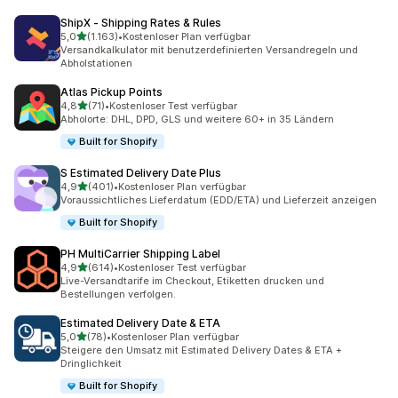
ShipX ‑ Shipping Rates & Rules
von 5 Sternen
5,0
(1.163)
•
Kostenloser Plan verfügbar
1163 Rezensionen insgesamt
Versandkalkulator mit benutzerdefinierten Versandregeln und
Abholstationen
Atlas Pickup Points
von 5 Sternen
4,8
(71)
•
Kostenloser Test verfügbar
71 Rezensionen insgesamt
Abholorte: DHL, DPD, GLS und weitere 60+ in 35 Ländern
Built for Shopify
S Estimated Delivery Date Plus
von 5 Sternen
4,9
(401)
•
Kostenloser Plan verfügbar
401 Rezensionen insgesamt
Voraussichtliches Lieferdatum (EDD/ETA) und Lieferzeit anzeigen
Built for Shopify
PH MultiCarrier Shipping Label
von 5 Sternen
4,9
(614)
•
Kostenloser Test verfügbar
614 Rezensionen insgesamt
Live-Versandtarife im Checkout, Etiketten drucken und
Bestellungen verfolgen.
Estimated Delivery Date & ETA
von 5 Sternen
5,0
(78)
•
Kostenloser Plan verfügbar
78 Rezensionen insgesamt
Steigere den Umsatz mit Estimated Delivery Dates & ETA +
Dringlichkeit
Built for Shopify