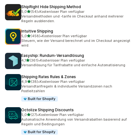
ShipRight Hide Shipping Method
von 5 Sternen
5,0
(54)
•
Kostenloser Plan verfügbar
54 Rezensionen insgesamt
Versandmethoden und -tarife im Checkout anhand mehrerer
Regeln ausblenden.
Intuitive Shipping
von 5 Sternen
5,0
(458)
•
Kostenloser Plan verfügbar
458 Rezensionen insgesamt
Steuern, wie der Versand berechnet und im Checkout angezeigt
wird.
Easyship: Rundum‑Versandlösung
von 5 Sternen
4,1
(361)
•
Kostenloser Plan verfügbar
361 Rezensionen insgesamt
Versandlösung für Tarifrabatte und einfache Automatisierung
Shipping Rates Rules & Zones
von 5 Sternen
4,9
(38)
•
Kostenloser Plan verfügbar
38 Rezensionen insgesamt
Versandtarifregeln & individuelle Versandzonen nach
Postleitzahlen
Built for Shopify
Octolize Shipping Discounts
von 5 Sternen
5,0
(27)
•
Kostenloser Plan verfügbar
27 Rezensionen insgesamt
Automatische Anwendung von Versandrabatten basierend auf
Regeln und Bedingungen
Built for Shopify