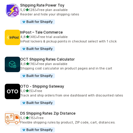
Shipping Rate Power Toy
stelle su 5
5,0
(28)
•
Free plan available
28 recensioni totali
Reorder and hide your shipping rates
Built for Shopify
InPost – Tale Commerce
stelle su 5
4,8
(48)
•
Free trial available
48 recensioni totali
InPost lockers & pickup points in checkout select with 1 click
Built for Shopify
OCT Shipping Rates Calculator
stelle su 5
4,6
(16)
•
Free plan available
16 recensioni totali
Shipping cost calculator on product pages and in the cart
Built for Shopify
OTO ‑ Shipping Gateway
stelle su 5
5,0
(5)
•
Free
5 recensioni totali
Track and ship orders from one dashboard with discounted rates
Built for Shopify
DS Shipping Rates Zip Distance
stelle su 5
5,0
(15)
•
Free
15 recensioni totali
Flexible shipping rules by product, ZIP code, cart, distances.
Built for Shopify