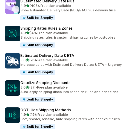
S Estimated Delivery Date Plus
stelle su 5
4,9
(403)
•
Free plan available
403 recensioni totali
Show Estimated Delivery Date (EDD/ETA) plus delivery time
Built for Shopify
Shipping Rates Rules & Zones
stelle su 5
4,9
(37)
•
Free plan available
37 recensioni totali
Shipping rates rules & custom shipping zones by postcodes
Built for Shopify
Estimated Delivery Date & ETA
stelle su 5
5,0
(78)
•
Free plan available
78 recensioni totali
Increase sales with Estimated Delivery Dates & ETA + Urgency
Built for Shopify
Octolize Shipping Discounts
stelle su 5
5,0
(27)
•
Free plan available
27 recensioni totali
Auto-apply shipping discounts based on rules and conditions
Built for Shopify
OCT Hide Shipping Methods
stelle su 5
4,9
(19)
•
Free plan available
19 recensioni totali
Sort, reorder, rename, hide shipping rates with checkout rules
Built for Shopify