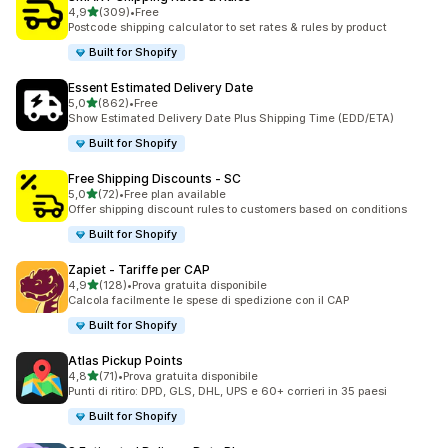
stelle su 5
4,9
(309)
•
Free
309 recensioni totali
Postcode shipping calculator to set rates & rules by product
Built for Shopify
Essent Estimated Delivery Date
stelle su 5
5,0
(862)
•
Free
862 recensioni totali
Show Estimated Delivery Date Plus Shipping Time (EDD/ETA)
Built for Shopify
Free Shipping Discounts ‑ SC
stelle su 5
5,0
(72)
•
Free plan available
72 recensioni totali
Offer shipping discount rules to customers based on conditions
Built for Shopify
Zapiet ‑ Tariffe per CAP
stelle su 5
4,9
(128)
•
Prova gratuita disponibile
128 recensioni totali
Calcola facilmente le spese di spedizione con il CAP
Built for Shopify
Atlas Pickup Points
stelle su 5
4,8
(71)
•
Prova gratuita disponibile
71 recensioni totali
Punti di ritiro: DPD, GLS, DHL, UPS e 60+ corrieri in 35 paesi
Built for Shopify