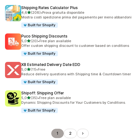
Shipping Rates Calculator Plus
stelle su 5
4,6
(208)
•
Prova gratuita disponibile
208 recensioni totali
Mostra costi spedizione prima del pagamento per meno abbandoni
Built for Shopify
Puco Shipping Discounts
stelle su 5
5,0
(20)
•
Free plan available
20 recensioni totali
Offer custom shipping discount to customer based on conditions
Built for Shopify
XB Estimated Delivery Date EDD
stelle su 5
5,0
(11)
•
Free
11 recensioni totali
Reduce delivery questions with Shipping time & Countdown timer
Built for Shopify
Shipoff: Shipping Offer
stelle su 5
5,0
(35)
•
Free plan available
35 recensioni totali
Dynamic Shipping Discounts for Your Customers by Conditions.
Built for Shopify
1
2