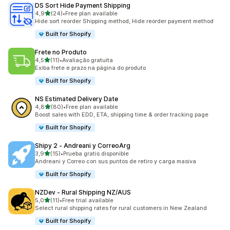
DS Sort Hide Payment Shipping
stelle su 5
4,9
(24)
•
Free plan available
24 recensioni totali
Hide sort reorder Shipping method, Hide reorder payment method
Built for Shopify
Frete no Produto
stelle su 5
4,5
(11)
•
Avaliação gratuita
11 recensioni totali
Exiba frete e prazo na página do produto
Built for Shopify
NS Estimated Delivery Date
stelle su 5
4,8
(80)
•
Free plan available
80 recensioni totali
Boost sales with EDD, ETA, shipping time & order tracking page
Built for Shopify
Shipy 2 ‑ Andreani y CorreoArg
stelle su 5
3,9
(15)
•
Prueba gratis disponible
15 recensioni totali
Andreani y Correo con sus puntos de retiro y carga masiva
Built for Shopify
NZDev ‑ Rural Shipping NZ/AUS
stelle su 5
5,0
(11)
•
Free trial available
11 recensioni totali
Select rural shipping rates for rural customers in New Zealand
Built for Shopify