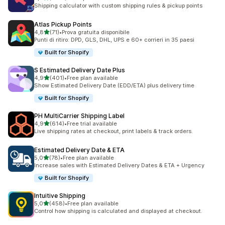
1163 recensioni totali
Shipping calculator with custom shipping rules & pickup points
Atlas Pickup Points
stelle su 5
4,8
(71)
•
Prova gratuita disponibile
71 recensioni totali
Punti di ritiro: DPD, GLS, DHL, UPS e 60+ corrieri in 35 paesi
Built for Shopify
S Estimated Delivery Date Plus
stelle su 5
4,9
(401)
•
Free plan available
401 recensioni totali
Show Estimated Delivery Date (EDD/ETA) plus delivery time
Built for Shopify
PH MultiCarrier Shipping Label
stelle su 5
4,9
(614)
•
Free trial available
614 recensioni totali
Live shipping rates at checkout, print labels & track orders.
Estimated Delivery Date & ETA
stelle su 5
5,0
(78)
•
Free plan available
78 recensioni totali
Increase sales with Estimated Delivery Dates & ETA + Urgency
Built for Shopify
Intuitive Shipping
stelle su 5
5,0
(458)
•
Free plan available
458 recensioni totali
Control how shipping is calculated and displayed at checkout.