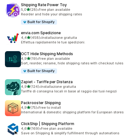
Shipping Rate Power Toy
stelle su 5
5,0
(28)
•
Free plan available
28 recensioni totali
Reorder and hide your shipping rates
Built for Shopify
envia.com Spedizione
stelle su 5
4,4
(458)
•
Installazione gratuita
458 recensioni totali
Effettua rapidamente le tue spedizioni.
OCT Hide Shipping Methods
stelle su 5
4,9
(19)
•
Free plan available
19 recensioni totali
Sort, reorder, rename, hide shipping rates with checkout rules
Built for Shopify
Zapiet ‑ Tariffe per Distanza
stelle su 5
4,9
(124)
•
Installazione gratuita
124 recensioni totali
Tariffe di consegna locali in base al raggio dai tuoi negozi
Packrooster Shipping
stelle su 5
4,9
(75)
•
Free to install
75 recensioni totali
International & domestic shipping platform for European stores
ClickShip | Shipping Platform
stelle su 5
4,6
(169)
•
Free plan available
169 recensioni totali
Save on Shipping & simplify fulfillment through automations