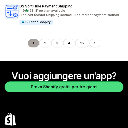
DS Sort Hide Payment Shipping
stelle su 5
4,9
(25)
•
Free plan available
25 recensioni totali
Hide sort reorder Shipping method, Hide reorder payment method
Built for Shopify
1
2
3
4
22
Vuoi aggiungere un’app?
Prova Shopify gratis per tre giorni