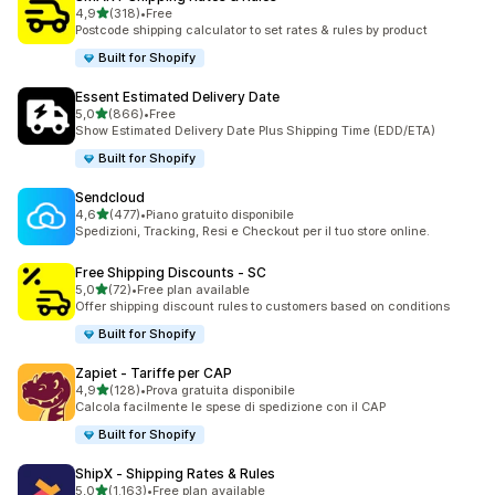
stelle su 5
4,9
(318)
•
Free
318 recensioni totali
Postcode shipping calculator to set rates & rules by product
Built for Shopify
Essent Estimated Delivery Date
stelle su 5
5,0
(866)
•
Free
866 recensioni totali
Show Estimated Delivery Date Plus Shipping Time (EDD/ETA)
Built for Shopify
Sendcloud
stelle su 5
4,6
(477)
•
Piano gratuito disponibile
477 recensioni totali
Spedizioni, Tracking, Resi e Checkout per il tuo store online.
Free Shipping Discounts ‑ SC
stelle su 5
5,0
(72)
•
Free plan available
72 recensioni totali
Offer shipping discount rules to customers based on conditions
Built for Shopify
Zapiet ‑ Tariffe per CAP
stelle su 5
4,9
(128)
•
Prova gratuita disponibile
128 recensioni totali
Calcola facilmente le spese di spedizione con il CAP
Built for Shopify
ShipX ‑ Shipping Rates & Rules
stelle su 5
5,0
(1.163)
•
Free plan available