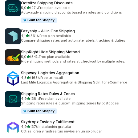
Octolize Shipping Discounts
stelle su 5
5,0
(27)
•
Free plan available
27 recensioni totali
Auto-apply shipping discounts based on rules and conditions
Built for Shopify
Easyship ‑ All in One Shipping
stelle su 5
4,1
(361)
•
Free plan available
361 recensioni totali
Compare shipping rates and automate labels, tracking & duties
ShipRight Hide Shipping Method
stelle su 5
5,0
(54)
•
Free plan available
54 recensioni totali
Hide shipping methods and rates at checkout by multiple rules.
Shipway: Logistics Aggregation
stelle su 5
4,3
(163)
•
Free to install
163 recensioni totali
Last Mile Logistics Aggregation & Shipping Soln. for eCommerce
Shipping Rates Rules & Zones
stelle su 5
4,9
(38)
•
Free plan available
38 recensioni totali
Shipping rates rules & custom shipping zones by postcodes
Built for Shopify
Skydropx Envíos y Fulfillment
stelle su 5
4,9
(37)
•
Instalación gratuita
37 recensioni totali
Cotiza, crea y rastrea tus envíos en un solo lugar.