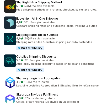
ShipRight Hide Shipping Method
stelle su 5
5,0
(54)
•
Free plan available
54 recensioni totali
Hide shipping methods and rates at checkout by multiple rules.
Easyship ‑ All in One Shipping
stelle su 5
4,1
(361)
•
Free plan available
361 recensioni totali
Compare shipping rates and automate labels, tracking & duties
Shipping Rates Rules & Zones
stelle su 5
4,9
(38)
•
Free plan available
38 recensioni totali
Shipping rates rules & custom shipping zones by postcodes
Built for Shopify
Octolize Shipping Discounts
stelle su 5
5,0
(27)
•
Free plan available
27 recensioni totali
Auto-apply shipping discounts based on rules and conditions
Built for Shopify
Shipway: Logistics Aggregation
stelle su 5
4,3
(163)
•
Free to install
163 recensioni totali
Last Mile Logistics Aggregation & Shipping Soln. for eCommerce
Skydropx Envíos y Fulfillment
stelle su 5
4,9
(37)
•
Instalación gratuita
37 recensioni totali
Cotiza, crea y rastrea tus envíos en un solo lugar.