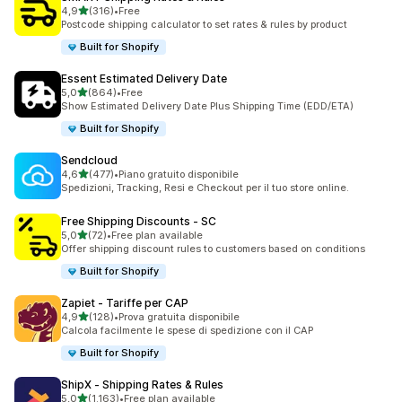
stelle su 5
4,9
(316)
•
Free
316 recensioni totali
Postcode shipping calculator to set rates & rules by product
Built for Shopify
Essent Estimated Delivery Date
stelle su 5
5,0
(864)
•
Free
864 recensioni totali
Show Estimated Delivery Date Plus Shipping Time (EDD/ETA)
Built for Shopify
Sendcloud
stelle su 5
4,6
(477)
•
Piano gratuito disponibile
477 recensioni totali
Spedizioni, Tracking, Resi e Checkout per il tuo store online.
Free Shipping Discounts ‑ SC
stelle su 5
5,0
(72)
•
Free plan available
72 recensioni totali
Offer shipping discount rules to customers based on conditions
Built for Shopify
Zapiet ‑ Tariffe per CAP
stelle su 5
4,9
(128)
•
Prova gratuita disponibile
128 recensioni totali
Calcola facilmente le spese di spedizione con il CAP
Built for Shopify
ShipX ‑ Shipping Rates & Rules
stelle su 5
5,0
(1.163)
•
Free plan available