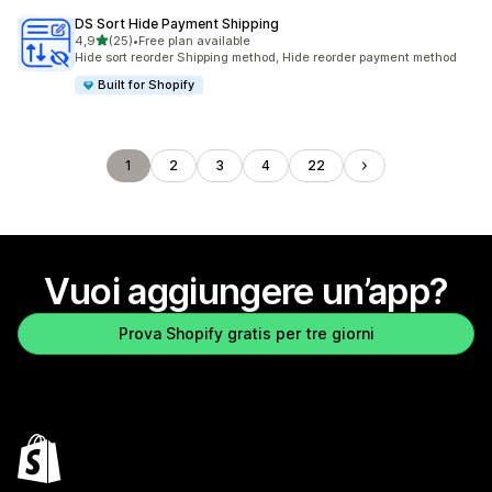
DS Sort Hide Payment Shipping
stelle su 5
4,9
(25)
•
Free plan available
25 recensioni totali
Hide sort reorder Shipping method, Hide reorder payment method
Built for Shopify
1
2
3
4
22
Vuoi aggiungere un’app?
Prova Shopify gratis per tre giorni