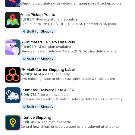
1163 recensioni totali
Shipping calculator with custom shipping rules & pickup points
Atlas Pickup Points
stelle su 5
4,8
(71)
•
Prova gratuita disponibile
71 recensioni totali
Punti di ritiro: DPD, GLS, DHL, UPS e 60+ corrieri in 35 paesi
Built for Shopify
S Estimated Delivery Date Plus
stelle su 5
4,9
(401)
•
Free plan available
401 recensioni totali
Show Estimated Delivery Date (EDD/ETA) plus delivery time
Built for Shopify
PH MultiCarrier Shipping Label
stelle su 5
4,9
(614)
•
Free trial available
614 recensioni totali
Live shipping rates at checkout, print labels & track orders.
Estimated Delivery Date & ETA
stelle su 5
5,0
(78)
•
Free plan available
78 recensioni totali
Increase sales with Estimated Delivery Dates & ETA + Urgency
Built for Shopify
Intuitive Shipping
stelle su 5
5,0
(458)
•
Free plan available
458 recensioni totali
Control how shipping is calculated and displayed at checkout.