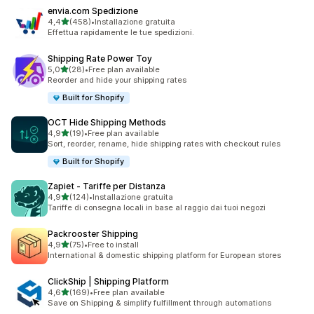
envia.com Spedizione
stelle su 5
4,4
(458)
•
Installazione gratuita
458 recensioni totali
Effettua rapidamente le tue spedizioni.
Shipping Rate Power Toy
stelle su 5
5,0
(28)
•
Free plan available
28 recensioni totali
Reorder and hide your shipping rates
Built for Shopify
OCT Hide Shipping Methods
stelle su 5
4,9
(19)
•
Free plan available
19 recensioni totali
Sort, reorder, rename, hide shipping rates with checkout rules
Built for Shopify
Zapiet ‑ Tariffe per Distanza
stelle su 5
4,9
(124)
•
Installazione gratuita
124 recensioni totali
Tariffe di consegna locali in base al raggio dai tuoi negozi
Packrooster Shipping
stelle su 5
4,9
(75)
•
Free to install
75 recensioni totali
International & domestic shipping platform for European stores
ClickShip | Shipping Platform
stelle su 5
4,6
(169)
•
Free plan available
169 recensioni totali
Save on Shipping & simplify fulfillment through automations