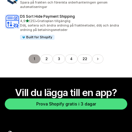
Spara på frakten och förenkla orderhanteringen genom
automatiseringar
DS Sort Hide Payment Shipping
av 5 stjärnor
4,9
(25)
•
Gratisplan tillgänglig
25 recensioner totalt
Dölj, sortera och ändra ordning på fraktmetoder, dölj och ändra
ordning på betalningsmetoder
Built for Shopify
1
2
3
4
22
Vill du lägga till en app?
Prova Shopify gratis i 3 dagar