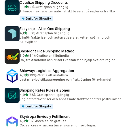
Octolize Shipping Discounts
av 5 stjärnor
5,0
(27)
•
Gratisplan tillgänglig
27 recensioner totalt
Tillämpa fraktrabatter automatiskt baserat på regler och villkor
Built for Shopify
Easyship ‑ All in One Shipping
av 5 stjärnor
4,1
(361)
•
Gratisplan tillgänglig
361 recensioner totalt
Jämför fraktpriser och automatisera etiketter, spårning och
tullavgifter
ShipRight Hide Shipping Method
av 5 stjärnor
5,0
(54)
•
Gratisplan tillgänglig
54 recensioner totalt
Dölj fraktmetoder och priser i kassan med hjälp av flera regler.
Shipway: Logistics Aggregation
av 5 stjärnor
4,3
(163)
•
Gratis att installera
163 recensioner totalt
Last mile-logistikaggregering och fraktlösning för e-handel
Shipping Rates Rules & Zones
av 5 stjärnor
4,9
(38)
•
Gratisplan tillgänglig
38 recensioner totalt
Regler för fraktpriser och anpassade fraktzoner efter postnummer
Built for Shopify
Skydropx Envíos y Fulfillment
av 5 stjärnor
4,9
(37)
•
Instalación gratuita
37 recensioner totalt
Cotiza, crea y rastrea tus envíos en un solo lugar.