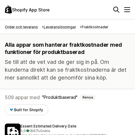
Shopify App Store
Order och leverans
Leveranslösningar
Fraktkostnader
Alla appar som hanterar fraktkostnader med
funktioner för produktbaserad
Se till att de vet vad de ger sig in på. Om
kunderna direkt kan se fraktkostnaderna är det
mer sannolikt att de genomför sina köp.
509 appar med
Produktbaserad
Rensa
Built for Shopify
Essent Estimated Delivery Date
av 5 stjärnor
5,0
(867)
•
Gratis
867 recensioner totalt