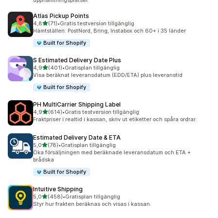
upphämtningsplatser
Atlas Pickup Points
av 5 stjärnor
4,8
(71)
•
Gratis testversion tillgänglig
71 recensioner totalt
Hämtställen: PostNord, Bring, Instabox och 60+ i 35 länder
Built for Shopify
S Estimated Delivery Date Plus
av 5 stjärnor
4,9
(401)
•
Gratisplan tillgänglig
401 recensioner totalt
Visa beräknat leveransdatum (EDD/ETA) plus leveranstid
Built for Shopify
PH MultiCarrier Shipping Label
av 5 stjärnor
4,9
(614)
•
Gratis testversion tillgänglig
614 recensioner totalt
Fraktpriser i realtid i kassan, skriv ut etiketter och spåra ordrar.
Estimated Delivery Date & ETA
av 5 stjärnor
5,0
(78)
•
Gratisplan tillgänglig
78 recensioner totalt
Öka försäljningen med beräknade leveransdatum och ETA +
brådska
Built for Shopify
Intuitive Shipping
av 5 stjärnor
5,0
(458)
•
Gratisplan tillgänglig
458 recensioner totalt
Styr hur frakten beräknas och visas i kassan.