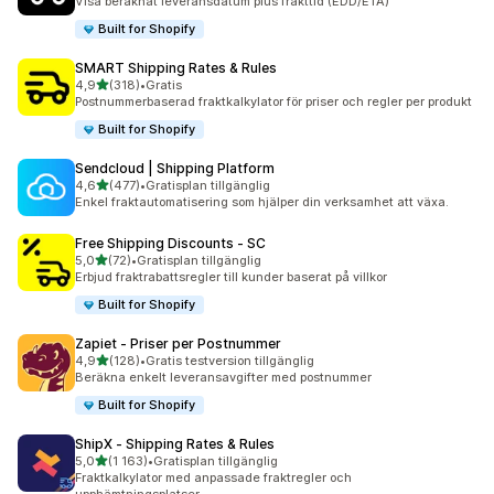
Visa beräknat leveransdatum plus frakttid (EDD/ETA)
Built for Shopify
SMART Shipping Rates & Rules
av 5 stjärnor
4,9
(318)
•
Gratis
318 recensioner totalt
Postnummerbaserad fraktkalkylator för priser och regler per produkt
Built for Shopify
Sendcloud | Shipping Platform
av 5 stjärnor
4,6
(477)
•
Gratisplan tillgänglig
477 recensioner totalt
Enkel fraktautomatisering som hjälper din verksamhet att växa.
Free Shipping Discounts ‑ SC
av 5 stjärnor
5,0
(72)
•
Gratisplan tillgänglig
72 recensioner totalt
Erbjud fraktrabattsregler till kunder baserat på villkor
Built for Shopify
Zapiet ‑ Priser per Postnummer
av 5 stjärnor
4,9
(128)
•
Gratis testversion tillgänglig
128 recensioner totalt
Beräkna enkelt leveransavgifter med postnummer
Built for Shopify
ShipX ‑ Shipping Rates & Rules
av 5 stjärnor
5,0
(1 163)
•
Gratisplan tillgänglig
1163 recensioner totalt
Fraktkalkylator med anpassade fraktregler och