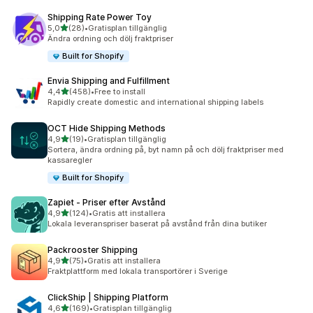
Shipping Rate Power Toy
av 5 stjärnor
5,0
(28)
•
Gratisplan tillgänglig
28 recensioner totalt
Ändra ordning och dölj fraktpriser
Built for Shopify
Envia Shipping and Fulfillment
av 5 stjärnor
4,4
(458)
•
Free to install
458 recensioner totalt
Rapidly create domestic and international shipping labels
OCT Hide Shipping Methods
av 5 stjärnor
4,9
(19)
•
Gratisplan tillgänglig
19 recensioner totalt
Sortera, ändra ordning på, byt namn på och dölj fraktpriser med
kassaregler
Built for Shopify
Zapiet ‑ Priser efter Avstånd
av 5 stjärnor
4,9
(124)
•
Gratis att installera
124 recensioner totalt
Lokala leveranspriser baserat på avstånd från dina butiker
Packrooster Shipping
av 5 stjärnor
4,9
(75)
•
Gratis att installera
75 recensioner totalt
Fraktplattform med lokala transportörer i Sverige
ClickShip | Shipping Platform
av 5 stjärnor
4,6
(169)
•
Gratisplan tillgänglig
169 recensioner totalt