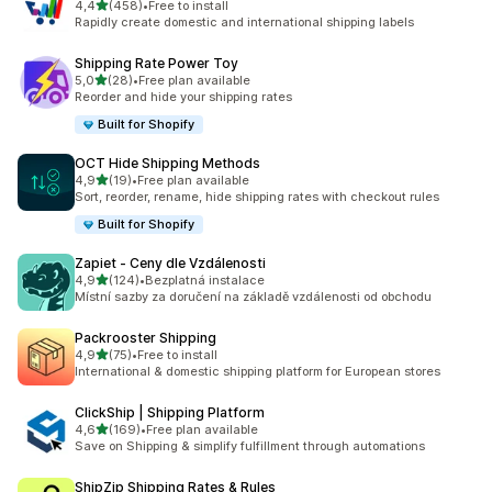
z 5 hvězd
4,4
(458)
•
Free to install
Celkový počet recenzí: 458
Rapidly create domestic and international shipping labels
Shipping Rate Power Toy
z 5 hvězd
5,0
(28)
•
Free plan available
Celkový počet recenzí: 28
Reorder and hide your shipping rates
Built for Shopify
OCT Hide Shipping Methods
z 5 hvězd
4,9
(19)
•
Free plan available
Celkový počet recenzí: 19
Sort, reorder, rename, hide shipping rates with checkout rules
Built for Shopify
Zapiet ‑ Ceny dle Vzdálenosti
z 5 hvězd
4,9
(124)
•
Bezplatná instalace
Celkový počet recenzí: 124
Místní sazby za doručení na základě vzdálenosti od obchodu
Packrooster Shipping
z 5 hvězd
4,9
(75)
•
Free to install
Celkový počet recenzí: 75
International & domestic shipping platform for European stores
ClickShip | Shipping Platform
z 5 hvězd
4,6
(169)
•
Free plan available
Celkový počet recenzí: 169
Save on Shipping & simplify fulfillment through automations
ShipZip Shipping Rates & Rules