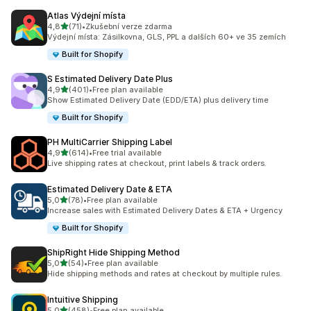
Atlas Výdejní místa
z 5 hvězd
4,8
(71)
•
Zkušební verze zdarma
Celkový počet recenzí: 71
Výdejní místa: Zásilkovna, GLS, PPL a dalších 60+ ve 35 zemích
Built for Shopify
S Estimated Delivery Date Plus
z 5 hvězd
4,9
(401)
•
Free plan available
Celkový počet recenzí: 401
Show Estimated Delivery Date (EDD/ETA) plus delivery time
Built for Shopify
PH MultiCarrier Shipping Label
z 5 hvězd
4,9
(614)
•
Free trial available
Celkový počet recenzí: 614
Live shipping rates at checkout, print labels & track orders.
Estimated Delivery Date & ETA
z 5 hvězd
5,0
(78)
•
Free plan available
Celkový počet recenzí: 78
Increase sales with Estimated Delivery Dates & ETA + Urgency
Built for Shopify
ShipRight Hide Shipping Method
z 5 hvězd
5,0
(54)
•
Free plan available
Celkový počet recenzí: 54
Hide shipping methods and rates at checkout by multiple rules.
Intuitive Shipping
z 5 hvězd
5,0
(458)
•
Free plan available