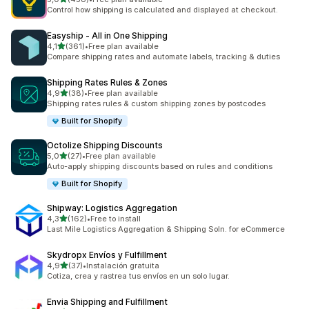
Celkový počet recenzí: 458
Control how shipping is calculated and displayed at checkout.
Easyship ‑ All in One Shipping
z 5 hvězd
4,1
(361)
•
Free plan available
Celkový počet recenzí: 361
Compare shipping rates and automate labels, tracking & duties
Shipping Rates Rules & Zones
z 5 hvězd
4,9
(38)
•
Free plan available
Celkový počet recenzí: 38
Shipping rates rules & custom shipping zones by postcodes
Built for Shopify
Octolize Shipping Discounts
z 5 hvězd
5,0
(27)
•
Free plan available
Celkový počet recenzí: 27
Auto-apply shipping discounts based on rules and conditions
Built for Shopify
Shipway: Logistics Aggregation
z 5 hvězd
4,3
(162)
•
Free to install
Celkový počet recenzí: 162
Last Mile Logistics Aggregation & Shipping Soln. for eCommerce
Skydropx Envíos y Fulfillment
z 5 hvězd
4,9
(37)
•
Instalación gratuita
Celkový počet recenzí: 37
Cotiza, crea y rastrea tus envíos en un solo lugar.
Envia Shipping and Fulfillment