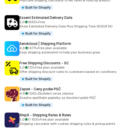
Postcode shipping calculator to set rates & rules by product
Built for Shopify
Essent Estimated Delivery Date
z 5 hvězd
5,0
(865)
•
Free
Celkový počet recenzí: 865
Show Estimated Delivery Date Plus Shipping Time (EDD/ETA)
Built for Shopify
Sendcloud | Shipping Platform
z 5 hvězd
4,6
(477)
•
Free plan available
Celkový počet recenzí: 477
Easy shipping automation to help your business grow.
Free Shipping Discounts ‑ SC
z 5 hvězd
5,0
(72)
•
Free plan available
Celkový počet recenzí: 72
Offer shipping discount rules to customers based on conditions
Built for Shopify
Zapiet ‑ Ceny podle PSČ
z 5 hvězd
4,9
(128)
•
Zkušební verze zdarma
Celkový počet recenzí: 128
Snadno spočítejte poplatky za doručení podle PSČ
Built for Shopify
ShipX ‑ Shipping Rates & Rules
z 5 hvězd
5,0
(1 163)
•
Free plan available
Celkový počet recenzí: 1163
Shipping calculator with custom shipping rules & pickup points