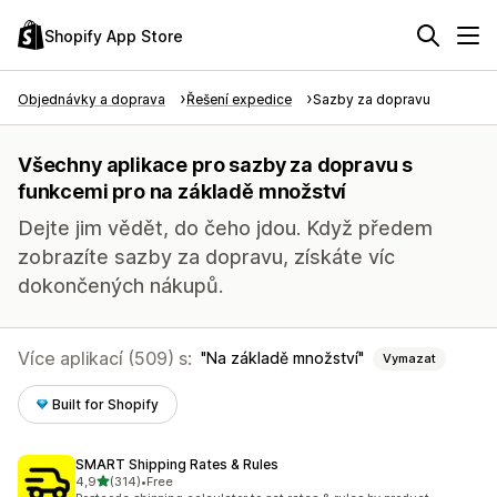
Shopify App Store
Objednávky a doprava
Řešení expedice
Sazby za dopravu
Všechny aplikace pro sazby za dopravu s
funkcemi pro na základě množství
Dejte jim vědět, do čeho jdou. Když předem
zobrazíte sazby za dopravu, získáte víc
dokončených nákupů.
Více aplikací (509) s:
Na základě množství
Vymazat
Built for Shopify
SMART Shipping Rates & Rules
z 5 hvězd
4,9
(314)
•
Free
Celkový počet recenzí: 314